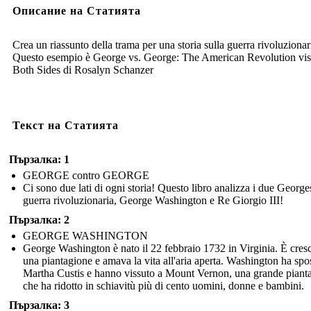
Описание на Статията
Crea un riassunto della trama per una storia sulla guerra rivoluzionar
Questo esempio è George vs. George: The American Revolution vis
Both Sides di Rosalyn Schanzer
Текст на Статията
Пързалка: 1
GEORGE contro GEORGE
Ci sono due lati di ogni storia! Questo libro analizza i due George
guerra rivoluzionaria, George Washington e Re Giorgio III!
Пързалка: 2
GEORGE WASHINGTON
George Washington è nato il 22 febbraio 1732 in Virginia. È cresc
una piantagione e amava la vita all'aria aperta. Washington ha spo
Martha Custis e hanno vissuto a Mount Vernon, una grande piant
che ha ridotto in schiavitù più di cento uomini, donne e bambini.
Пързалка: 3