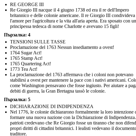
RE GEORGE III
Re Giorgio III nacque il 4 giugno 1738 ed era il re dell'Impero
britannico e delle colonie americane. Il re Giorgio III condivideva
l'amore per l'agricoltura e la vita all'aria aperta. Era sposato con u
principessa tedesca di nome Charlotte e avevano 15 figli!
Пързалка: 4
TENSIONI SULLE TASSE
Proclamazione del 1763 Nessun insediamento a ovest!
1764 Sugar Act!
1765 Stamp Act!
1765 Quartering Act!
1773 Tea Act!
La proclamazione del 1763 affermava che i coloni non potevano
stabilirsi a ovest per mantenere la pace con i nativi americani. Col
come Washington pensavano che fosse ingiusto. Per aiutare a paga
debiti di guerra, la Gran Bretagna tassò le colonie.
Пързалка: 5
DICHIARAZIONE DI INDIPENDENZA
Nel 1776, le colonie dichiararono formalmente la loro intenzione 
formare una nuova nazione con la Dichiarazione di Indipendenza.
patrioti credevano che Re Giorgio fosse un tiranno che non difend
propri diritti di cittadini britannici. I lealisti vedevano il documen
traditore.