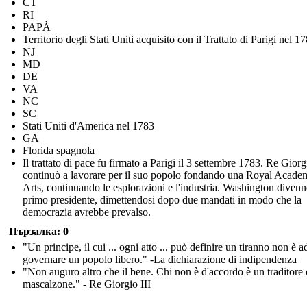
CT
RI
PAPÀ
Territorio degli Stati Uniti acquisito con il Trattato di Parigi nel 1
NJ
MD
DE
VA
NC
SC
Stati Uniti d'America nel 1783
GA
Florida spagnola
Il trattato di pace fu firmato a Parigi il 3 settembre 1783. Re Giorg
continuò a lavorare per il suo popolo fondando una Royal Acade
Arts, continuando le esplorazioni e l'industria. Washington divenne
primo presidente, dimettendosi dopo due mandati in modo che la
democrazia avrebbe prevalso.
Пързалка: 0
"Un principe, il cui ... ogni atto ... può definire un tiranno non è a
governare un popolo libero." -La dichiarazione di indipendenza
"Non auguro altro che il bene. Chi non è d'accordo è un traditore
mascalzone." - Re Giorgio III