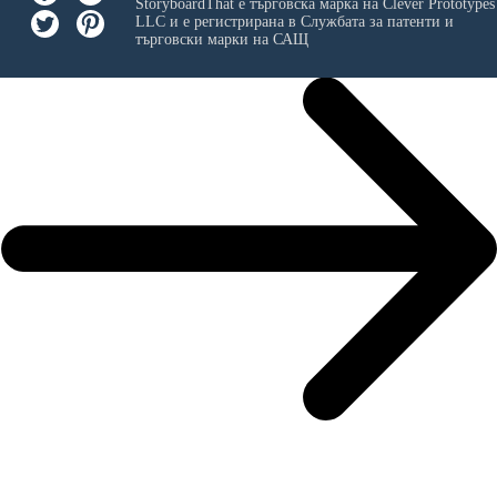
StoryboardThat е търговска марка на
Clever Prototypes
LLC
и е регистрирана в Службата за патенти и
търговски марки на САЩ