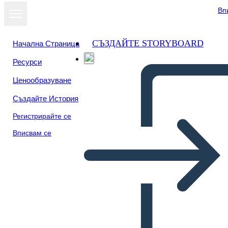
Вп
СЪЗДАЙТЕ STORYBOARD
Начална Страница
Ресурси
Ценообразуване
Създайте История
Регистрирайте се
Вписвам се