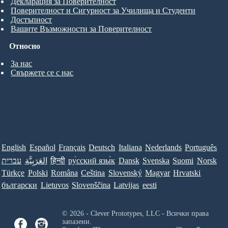
Декларация за Поверителност
Поверителност и Сигурност за Училища и Студенти
Достъпност
Вашите Възможности за Поверителност
Относно
За нас
Свържете се с нас
English
Español
Français
Deutsch
Italiana
Nederlands
Português
עברית
العَرَبِيَّة
हिन्दी
ру́сский язы́к
Dansk
Svenska
Suomi
Norsk
Türkçe
Polski
Româna
Ceština
Slovenský
Magyar
Hrvatski
български
Lietuvos
Slovenščina
Latvijas
eesti
© 2026 - Clever Prototypes, LLC - Всички права
запазени.