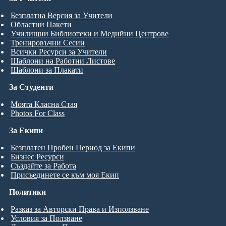
Безплатна Версия за Учители
Областни Пакети
Училищни Библиотеки и Медийни Центрове
Тренировъчни Сесии
Всички Ресурси за Учители
Шаблони на Работни Листове
Шаблони за Плакати
За Студенти
Моята Класна Стая
Photos For Class
За Екипи
Безплатен Пробен Период за Екипи
Бизнес Ресурси
Създайте за Работа
Присъединете се към моя Екип
Политики
Разказ за Авторски Права и Използване
Условия за Ползване