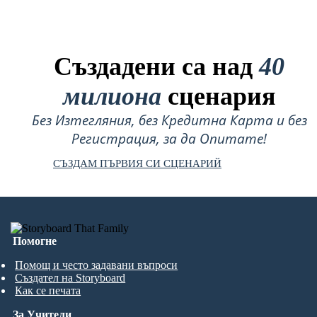
Създадени са над
40
милиона
сценария
Без Изтегляния, без Кредитна Карта и без
Регистрация, за да Опитате!
СЪЗДАМ ПЪРВИЯ СИ СЦЕНАРИЙ
Помогне
Помощ и често задавани въпроси
Създател на Storyboard
Как се печата
За Учители