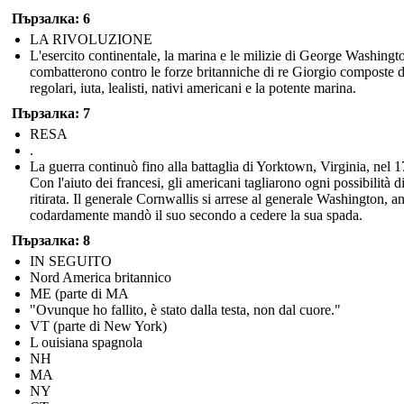
Пързалка: 6
LA RIVOLUZIONE
L'esercito continentale, la marina e le milizie di George Washingt
combatterono contro le forze britanniche di re Giorgio composte 
regolari, iuta, lealisti, nativi americani e la potente marina.
Пързалка: 7
RESA
.
La guerra continuò fino alla battaglia di Yorktown, Virginia, nel 
Con l'aiuto dei francesi, gli americani tagliarono ogni possibilità d
ritirata. Il generale Cornwallis si arrese al generale Washington, a
codardamente mandò il suo secondo a cedere la sua spada.
Пързалка: 8
IN SEGUITO
Nord America britannico
ME (parte di MA
"Ovunque ho fallito, è stato dalla testa, non dal cuore."
VT (parte di New York)
L ouisiana spagnola
NH
MA
NY