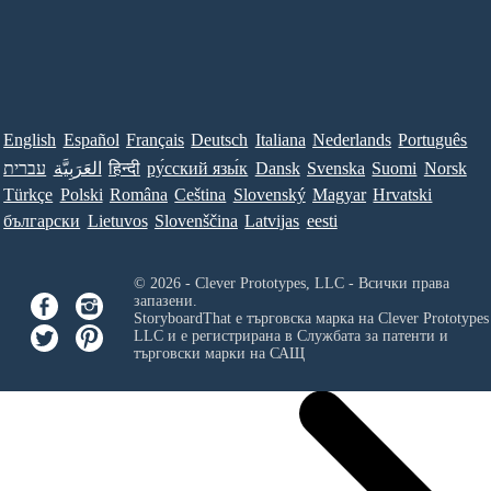
English
Español
Français
Deutsch
Italiana
Nederlands
Português
עברית
العَرَبِيَّة
हिन्दी
ру́сский язы́к
Dansk
Svenska
Suomi
Norsk
Türkçe
Polski
Româna
Ceština
Slovenský
Magyar
Hrvatski
български
Lietuvos
Slovenščina
Latvijas
eesti
© 2026 - Clever Prototypes, LLC - Всички права
запазени.
StoryboardThat е търговска марка на
Clever Prototypes
LLC
и е регистрирана в Службата за патенти и
търговски марки на САЩ