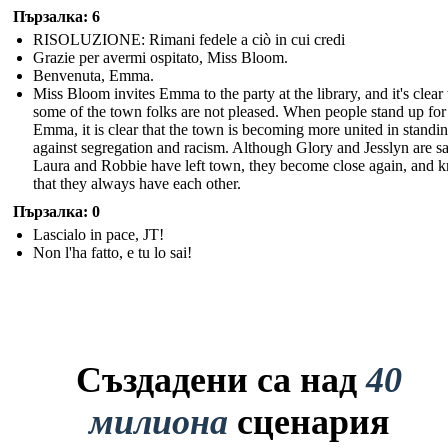
Пързалка: 6
RISOLUZIONE: Rimani fedele a ciò in cui credi
Grazie per avermi ospitato, Miss Bloom.
Benvenuta, Emma.
Miss Bloom invites Emma to the party at the library, and it's clear 
some of the town folks are not pleased. When people stand up for
Emma, it is clear that the town is becoming more united in standi
against segregation and racism. Although Glory and Jesslyn are sa
Laura and Robbie have left town, they become close again, and 
that they always have each other.
Пързалка: 0
Lascialo in pace, JT!
Non l'ha fatto, e tu lo sai!
Създадени са над
40
милиона
сценария