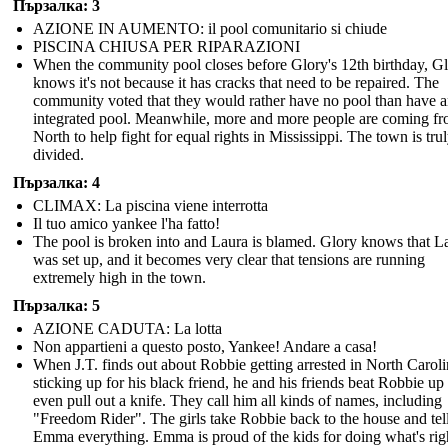
Пързалка: 3
AZIONE IN AUMENTO: il pool comunitario si chiude
PISCINA CHIUSA PER RIPARAZIONI
When the community pool closes before Glory's 12th birthday, G
knows it's not because it has cracks that need to be repaired. The
community voted that they would rather have no pool than have 
integrated pool. Meanwhile, more and more people are coming fr
North to help fight for equal rights in Mississippi. The town is tru
divided.
Пързалка: 4
CLIMAX: La piscina viene interrotta
Il tuo amico yankee l'ha fatto!
The pool is broken into and Laura is blamed. Glory knows that L
was set up, and it becomes very clear that tensions are running
extremely high in the town.
Пързалка: 5
AZIONE CADUTA: La lotta
Non appartieni a questo posto, Yankee! Andare a casa!
When J.T. finds out about Robbie getting arrested in North Caroli
sticking up for his black friend, he and his friends beat Robbie up
even pull out a knife. They call him all kinds of names, including
"Freedom Rider". The girls take Robbie back to the house and tel
Emma everything. Emma is proud of the kids for doing what's rig