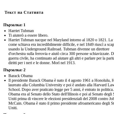
Текст на Статията
Пързалка: 1
Harriet Tubman
Ti aiuterò a essere libero.
Harriet Tubman nacque nel Maryland intorno al 1820 o 1821. La 
come schiava era incredibilmente difficile, e nel 1849 riuscì a sca
usando la Underground Railroad. Tubman divenne un direttore
d'orchestra sulla ferrovia e aiutò circa 300 persone schiavizzate. 
guerra civile, ha continuato ad aiutare gli altri e parlare per la parit
diritti per i neri e le donne. Morì nel 1913.
Пързалка: 2
Barack Obama
Il presidente Barack Obama è nato il 4 agosto 1961 a Honolulu, H
laureato alla Columbia University e poi è andato alla Harvard La
School. Dopo aver praticato legge per 5 anni, è entrato in politica.
Obama era al Senato dello Stato dell'Illinois e poi al Senato degli S
Uniti prima di vincere le elezioni presidenziali del 2008 contro Jo
McCain. Obama è stato il primo presidente afroamericano degli St
Uniti.