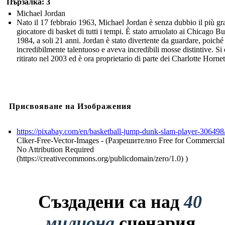
Пързалка: 3
Michael Jordan
Nato il 17 febbraio 1963, Michael Jordan è senza dubbio il più g
giocatore di basket di tutti i tempi. È stato arruolato ai Chicago Bu
1984, a soli 21 anni. Jordan è stato divertente da guardare, poiché
incredibilmente talentuoso e aveva incredibili mosse distintive. Si 
ritirato nel 2003 ed è ora proprietario di parte dei Charlotte Hornet
Присвояване на Изображения
https://pixabay.com/en/basketball-jump-dunk-slam-player-306498
Clker-Free-Vector-Images - (Разрешително Free for Commercial
No Attribution Required
(https://creativecommons.org/publicdomain/zero/1.0) )
Създадени са над
40
милиона
сценария