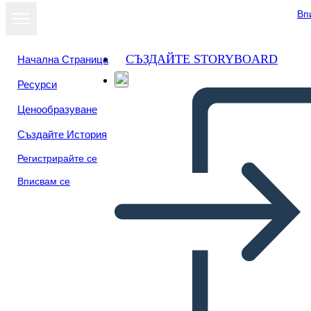
Вп
СЪЗДАЙТЕ STORYBOARD
Начална Страница
Ресурси
Ценообразуване
Създайте История
Регистрирайте се
Вписвам се
Il Feroce 44