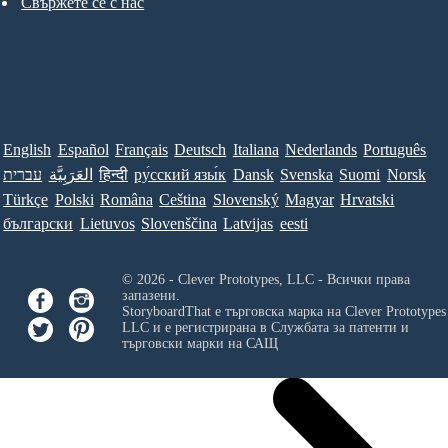
Свържете се с нас
English
Español
Français
Deutsch
Italiana
Nederlands
Português
עברית
العَرَبِيَّة
हिन्दी
ру́сский язы́к
Dansk
Svenska
Suomi
Norsk
Türkçe
Polski
Româna
Ceština
Slovenský
Magyar
Hrvatski
български
Lietuvos
Slovenščina
Latvijas
eesti
© 2026 - Clever Prototypes, LLC - Всички права
запазени.
StoryboardThat е търговска марка на
Clever Prototypes
LLC
и е регистрирана в Службата за патенти и
търговски марки на САЩ