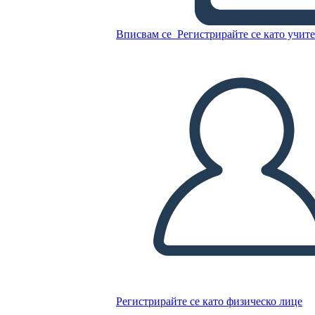
Вписвам се
Регистрирайте се като учит
Копирайте този Storyboard
СЪЗДАЙТЕ СЦЕНАРИЙ
ПУСКАНЕ НА СЛАЙДШОУ
ЧЕТИ МИ
Регистрирайте се като физическо лице