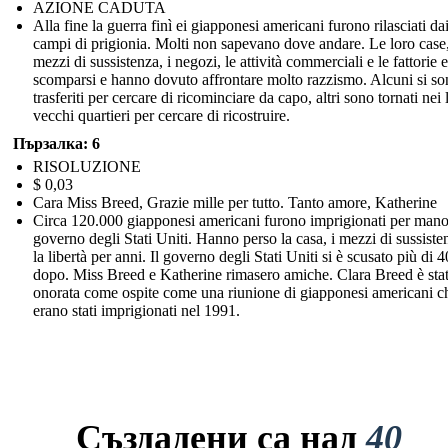
AZIONE CADUTA
Alla fine la guerra finì ei giapponesi americani furono rilasciati da
campi di prigionia. Molti non sapevano dove andare. Le loro case,
mezzi di sussistenza, i negozi, le attività commerciali e le fattorie 
scomparsi e hanno dovuto affrontare molto razzismo. Alcuni si s
trasferiti per cercare di ricominciare da capo, altri sono tornati nei 
vecchi quartieri per cercare di ricostruire.
Пързалка: 6
RISOLUZIONE
$ 0,03
Cara Miss Breed, Grazie mille per tutto. Tanto amore, Katherine
Circa 120.000 giapponesi americani furono imprigionati per mano
governo degli Stati Uniti. Hanno perso la casa, i mezzi di sussiste
la libertà per anni. Il governo degli Stati Uniti si è scusato più di 
dopo. Miss Breed e Katherine rimasero amiche. Clara Breed è sta
onorata come ospite come una riunione di giapponesi americani c
erano stati imprigionati nel 1991.
Създадени са над
40