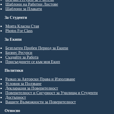
Шаблони на Работни Листове
Шаблони за Плакати
За Студенти
Моята Класна Стая
Photos For Class
За Екипи
Безплатен Пробен Период за Екипи
Бизнес Ресурси
Създайте за Работа
Присъединете се към моя Екип
Политики
Разказ за Авторски Права и Използване
Условия за Ползване
Декларация за Поверителност
Поверителност и Сигурност за Училища и Студенти
Достъпност
Вашите Възможности за Поверителност
Относно