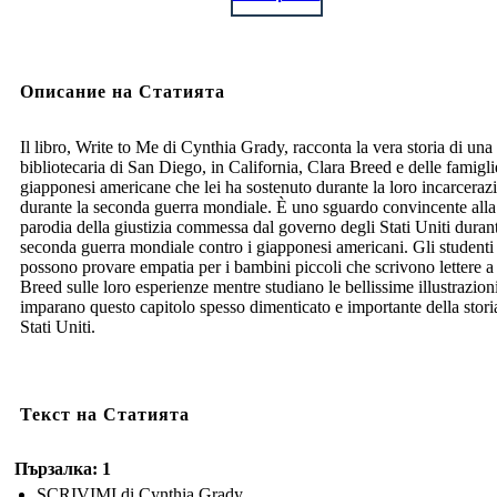
Описание на Статията
Il libro, Write to Me di Cynthia Grady, racconta la vera storia di una
bibliotecaria di San Diego, in California, Clara Breed e delle famigli
giapponesi americane che lei ha sostenuto durante la loro incarceraz
durante la seconda guerra mondiale. È uno sguardo convincente alla
parodia della giustizia commessa dal governo degli Stati Uniti durant
seconda guerra mondiale contro i giapponesi americani. Gli studenti
possono provare empatia per i bambini piccoli che scrivono lettere a
Breed sulle loro esperienze mentre studiano le bellissime illustrazion
imparano questo capitolo spesso dimenticato e importante della stori
Stati Uniti.
Текст на Статията
Пързалка: 1
SCRIVIMI di Cynthia Grady