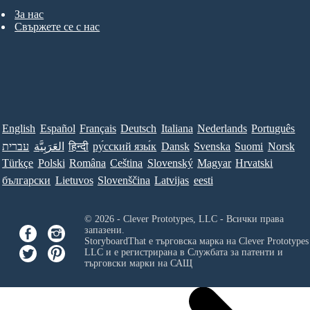
За нас
Свържете се с нас
English
Español
Français
Deutsch
Italiana
Nederlands
Português
עברית
العَرَبِيَّة
हिन्दी
ру́сский язы́к
Dansk
Svenska
Suomi
Norsk
Türkçe
Polski
Româna
Ceština
Slovenský
Magyar
Hrvatski
български
Lietuvos
Slovenščina
Latvijas
eesti
© 2026 - Clever Prototypes, LLC - Всички права
запазени.
StoryboardThat е търговска марка на
Clever Prototypes
LLC
и е регистрирана в Службата за патенти и
търговски марки на САЩ