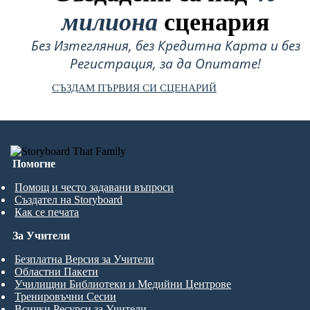
милиона
сценария
Без Изтегляния, без Кредитна Карта и без
Регистрация, за да Опитате!
СЪЗДАМ ПЪРВИЯ СИ СЦЕНАРИЙ
Помогне
Помощ и често задавани въпроси
Създател на Storyboard
Как се печата
За Учители
Безплатна Версия за Учители
Областни Пакети
Училищни Библиотеки и Медийни Центрове
Тренировъчни Сесии
Всички Ресурси за Учители