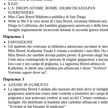
$ 0,03
U.S. DROPS ATOMIC BOMB, 100,000 DEADJAPAN
SURRENDERS
Miss Clara Breed Biblioteca pubblica di San Diego
Write to Me è la vera storia di Clara Breed, un'amata bibliotecaria
Diego in California, dei bambini giapponesi americani e delle loro
famiglie ingiustamente incarcerati durante la seconda guerra mond
Пързалка: 2
ESPOSIZIONE
Gli studenti che venivano in biblioteca adoravano ascoltare le stor
Miss Breed. Katherine Tasaki è venuta a restituire i suoi libri. Ha 
Miss Breed che sarebbe dovuta partire presto. Il governo degli Sta
Uniti stava costringendo le persone di origine giapponese a lasciar
loro case e nei campi di prigionia. La signorina Breed abbracciò
Katherine, le diede una cartolina pre-affrancata e disse: "Scrivici!
Vorremo sapere dove sei".
Пързалка: 3
AZIONE IN AUMENTO
La signorina Breed è andata alla stazione dei treni dove le famigli
giapponesi americane erano state costrette a trasferirsi nei campi d
prigionia e non potevano credere ai suoi occhi! C'erano centinaia 
famiglie. Ha distribuito ai bambini altre cartoline affrancate e indir
"Scrivimi se hai bisogno di qualcosa!"