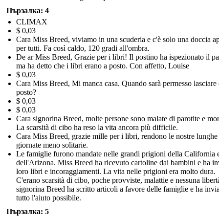
Пързалка: 4
CLIMAX
$ 0,03
Cara Miss Breed, viviamo in una scuderia e c'è solo una doccia ap
per tutti. Fa così caldo, 120 gradi all'ombra.
De ar Miss Breed, Grazie per i libri! Il postino ha ispezionato il p
ma ha detto che i libri erano a posto. Con affetto, Louise
$ 0,03
Cara Miss Breed, Mi manca casa. Quando sarà permesso lasciare 
posto?
$ 0,03
$ 0,03
Cara signorina Breed, molte persone sono malate di parotite e mor
La scarsità di cibo ha reso la vita ancora più difficile.
Cara Miss Breed, grazie mille per i libri, rendono le nostre lunghe
giornate meno solitarie.
Le famiglie furono mandate nelle grandi prigioni della California 
dell'Arizona. Miss Breed ha ricevuto cartoline dai bambini e ha in
loro libri e incoraggiamenti. La vita nelle prigioni era molto dura.
C'erano scarsità di cibo, poche provviste, malattie e nessuna libert
signorina Breed ha scritto articoli a favore delle famiglie e ha invi
tutto l'aiuto possibile.
Пързалка: 5