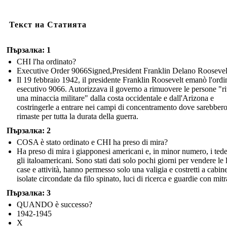
Текст на Статията
Пързалка: 1
CHI l'ha ordinato?
Executive Order 9066Signed,President Franklin Delano Roosevel
Il 19 febbraio 1942, il presidente Franklin Roosevelt emanò l'ordi
esecutivo 9066. Autorizzava il governo a rimuovere le persone "ri
una minaccia militare" dalla costa occidentale e dall'Arizona e
costringerle a entrare nei campi di concentramento dove sarebber
rimaste per tutta la durata della guerra.
Пързалка: 2
COSA è stato ordinato e CHI ha preso di mira?
Ha preso di mira i giapponesi americani e, in minor numero, i tede
gli italoamericani. Sono stati dati solo pochi giorni per vendere le 
case e attività, hanno permesso solo una valigia e costretti a cabin
isolate circondate da filo spinato, luci di ricerca e guardie con mitr
Пързалка: 3
QUANDO è successo?
1942-1945
X