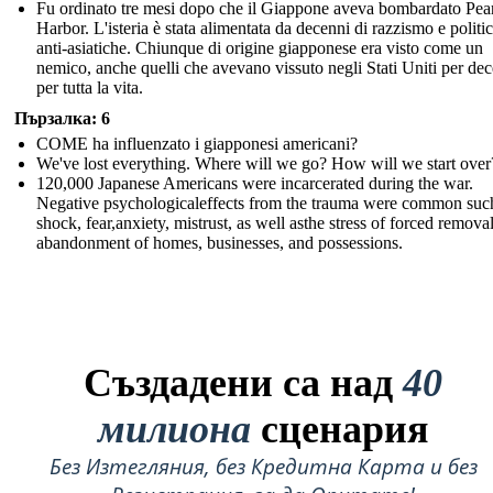
Fu ordinato tre mesi dopo che il Giappone aveva bombardato Pea
Harbor. L'isteria è stata alimentata da decenni di razzismo e politi
anti-asiatiche. Chiunque di origine giapponese era visto come un
nemico, anche quelli che avevano vissuto negli Stati Uniti per de
per tutta la vita.
Пързалка: 6
COME ha influenzato i giapponesi americani?
We've lost everything. Where will we go? How will we start over
120,000 Japanese Americans were incarcerated during the war.
Negative psychologicaleffects from the trauma were common suc
shock, fear,anxiety, mistrust, as well asthe stress of forced remova
abandonment of homes, businesses, and possessions.
Създадени са над
40
милиона
сценария
Без Изтегляния, без Кредитна Карта и без