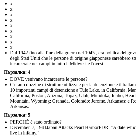
x
x
x
x
x
x
x
x
x
Dal 1942 fino alla fine della guerra nel 1945 , era politica del gov
degli Stati Uniti che le persone di origine giapponese sarebbero st
incarcerate nei campi in tutto il Midwest e l'ovest.
Пързалка: 4
DOVE venivano incarcerate le persone?
C'erano dozzine di strutture utilizzate per la detenzione e il tratta
10 importanti campi di detenzione a Tule Lake, in California; Ma
California; Poston, Arizona; Topaz, Utah; Minidoka, Idaho; Heart
Mountain, Wyoming; Granada, Colorado; Jerome, Arkansas; e R
Arkansas.
Пързалка: 5
PERCHÉ è stato ordinato?
December. 7, 1941Japan Attacks Pearl HarborFDR: "A date whic
live in infamy."