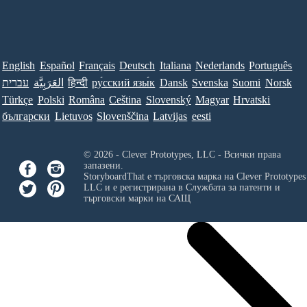
English
Español
Français
Deutsch
Italiana
Nederlands
Português
עברית
العَرَبِيَّة
हिन्दी
ру́сский язы́к
Dansk
Svenska
Suomi
Norsk
Türkçe
Polski
Româna
Ceština
Slovenský
Magyar
Hrvatski
български
Lietuvos
Slovenščina
Latvijas
eesti
© 2026 - Clever Prototypes, LLC - Всички права
запазени.
StoryboardThat е търговска марка на
Clever Prototypes
LLC
и е регистрирана в Службата за патенти и
търговски марки на САЩ