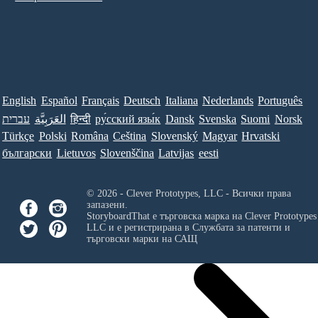
English
Español
Français
Deutsch
Italiana
Nederlands
Português
עברית
العَرَبِيَّة
हिन्दी
ру́сский язы́к
Dansk
Svenska
Suomi
Norsk
Türkçe
Polski
Româna
Ceština
Slovenský
Magyar
Hrvatski
български
Lietuvos
Slovenščina
Latvijas
eesti
© 2026 - Clever Prototypes, LLC - Всички права
запазени.
StoryboardThat е търговска марка на
Clever Prototypes
LLC
и е регистрирана в Службата за патенти и
търговски марки на САЩ