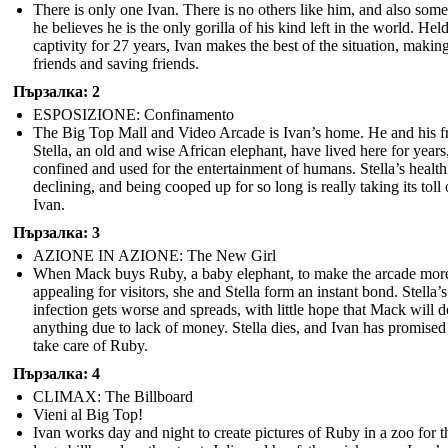
There is only one Ivan. There is no others like him, and also som
he believes he is the only gorilla of his kind left in the world. Held
captivity for 27 years, Ivan makes the best of the situation, makin
friends and saving friends.
Пързалка: 2
ESPOSIZIONE: Confinamento
The Big Top Mall and Video Arcade is Ivan’s home. He and his f
Stella, an old and wise African elephant, have lived here for years
confined and used for the entertainment of humans. Stella’s health
declining, and being cooped up for so long is really taking its toll
Ivan.
Пързалка: 3
AZIONE IN AZIONE: The New Girl
When Mack buys Ruby, a baby elephant, to make the arcade mor
appealing for visitors, she and Stella form an instant bond. Stella’s
infection gets worse and spreads, with little hope that Mack will d
anything due to lack of money. Stella dies, and Ivan has promised
take care of Ruby.
Пързалка: 4
CLIMAX: The Billboard
Vieni al Big Top!
Ivan works day and night to create pictures of Ruby in a zoo for t