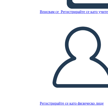
Вписвам се
Регистрирайте се като учит
Копирайте този Storyboard
СЪЗДАЙТЕ СЦЕНАРИЙ
ПУСКАНЕ НА СЛАЙДШОУ
ЧЕТИ МИ
Регистрирайте се като физическо лице