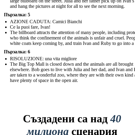
large billboard on the street. Julia and her father pick up on Ivan’s
and hang the pictures at night for all to see the next morning.
Пързалка: 5
AZIONE CADUTA: Camici Bianchi
Ce la puoi fare, Ivan!
The billboard attracts the attention of many people, including prot
who think the confinement of the animals is unfair and cruel. Peop
white coats keep coming by, and train Ivan and Ruby to go into a
Пързалка: 6
RISOLUZIONE: una vita migliore
The Big Top Mall is closed down and the animals are all brought
elsewhere. Bob goes to live with Julia and her dad, and Ivan and
are taken to a wonderful zoo, where they are with their own kind
have plenty of space in the open air.
Създадени са над
40
милиона
сценария