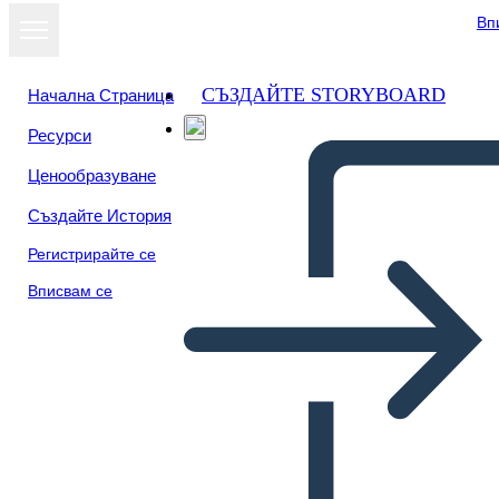
Вп
СЪЗДАЙТЕ STORYBOARD
Начална Страница
Ресурси
Ценообразуване
Създайте История
Регистрирайте се
Вписвам се
La Strada non Presa TWIST