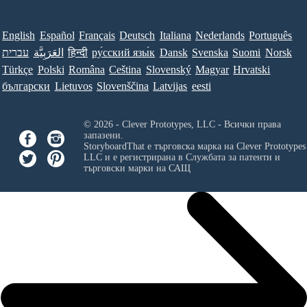
English
Español
Français
Deutsch
Italiana
Nederlands
Português
עברית
العَرَبِيَّة
हिन्दी
ру́сский язы́к
Dansk
Svenska
Suomi
Norsk
Türkçe
Polski
Româna
Ceština
Slovenský
Magyar
Hrvatski
български
Lietuvos
Slovenščina
Latvijas
eesti
© 2026 - Clever Prototypes, LLC - Всички права
запазени.
StoryboardThat е търговска марка на
Clever Prototypes
LLC
и е регистрирана в Службата за патенти и
търговски марки на САЩ