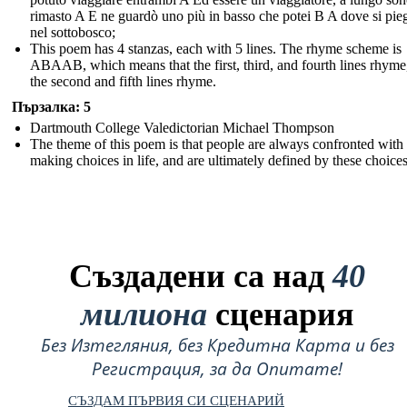
rimasto A E ne guardò uno più in basso che potei B A dove si pie
nel sottobosco;
This poem has 4 stanzas, each with 5 lines. The rhyme scheme is
ABAAB, which means that the first, third, and fourth lines rhyme
the second and fifth lines rhyme.
Пързалка: 5
Dartmouth College Valedictorian Michael Thompson
The theme of this poem is that people are always confronted with
making choices in life, and are ultimately defined by these choices
Създадени са над
40
милиона
сценария
Без Изтегляния, без Кредитна Карта и без
Регистрация, за да Опитате!
СЪЗДАМ ПЪРВИЯ СИ СЦЕНАРИЙ