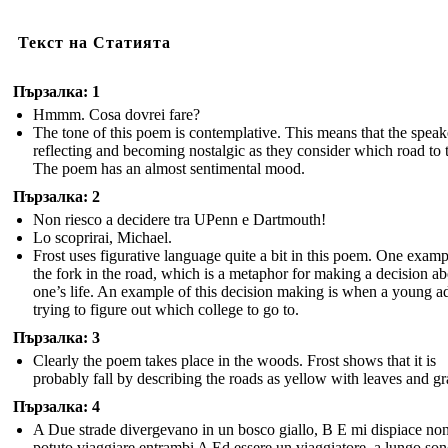
Текст на Статията
Пързалка: 1
Hmmm. Cosa dovrei fare?
The tone of this poem is contemplative. This means that the speake
reflecting and becoming nostalgic as they consider which road to 
The poem has an almost sentimental mood.
Пързалка: 2
Non riesco a decidere tra UPenn e Dartmouth!
Lo scoprirai, Michael.
Frost uses figurative language quite a bit in this poem. One examp
the fork in the road, which is a metaphor for making a decision a
one’s life. An example of this decision making is when a young ad
trying to figure out which college to go to.
Пързалка: 3
Clearly the poem takes place in the woods. Frost shows that it is
probably fall by describing the roads as yellow with leaves and gr
Пързалка: 4
A Due strade divergevano in un bosco giallo, B E mi dispiace no
potuto viaggiare entrambi A Ed essere un viaggiatore, a lungo so