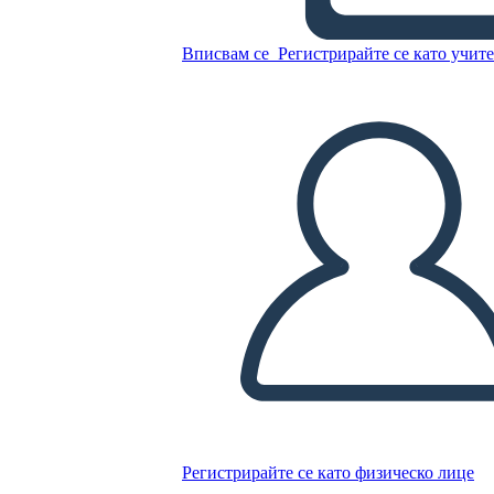
Вписвам се
Регистрирайте се като учит
Копирайте този Storyboard
СЪЗДАЙТЕ СЦЕНАРИЙ
ПУСКАНЕ НА СЛАЙДШОУ
ЧЕТИ МИ
Регистрирайте се като физическо лице