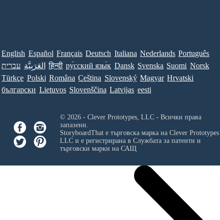
English
Español
Français
Deutsch
Italiana
Nederlands
Português
עברית
العَرَبِيَّة
हिन्दी
ру́сский язы́к
Dansk
Svenska
Suomi
Norsk
Türkçe
Polski
Româna
Ceština
Slovenský
Magyar
Hrvatski
български
Lietuvos
Slovenščina
Latvijas
eesti
© 2026 - Clever Prototypes, LLC - Всички права
запазени.
StoryboardThat е търговска марка на
Clever Prototypes
LLC
и е регистрирана в Службата за патенти и
търговски марки на САЩ