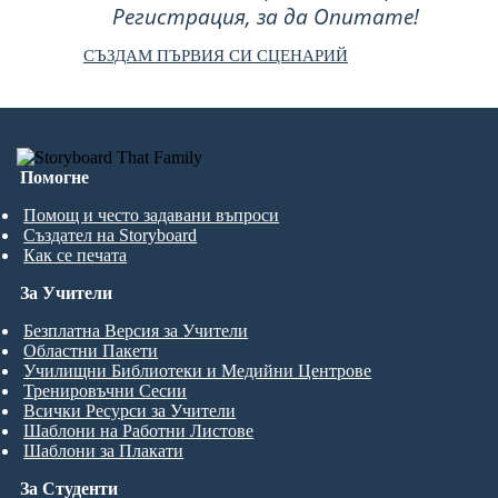
Регистрация, за да Опитате!
СЪЗДАМ ПЪРВИЯ СИ СЦЕНАРИЙ
Помогне
Помощ и често задавани въпроси
Създател на Storyboard
Как се печата
За Учители
Безплатна Версия за Учители
Областни Пакети
Училищни Библиотеки и Медийни Центрове
Тренировъчни Сесии
Всички Ресурси за Учители
Шаблони на Работни Листове
Шаблони за Плакати
За Студенти