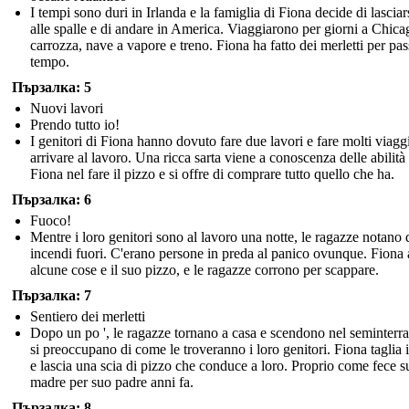
I tempi sono duri in Irlanda e la famiglia di Fiona decide di lasciars
alle spalle e di andare in America. Viaggiarono per giorni a Chica
carrozza, nave a vapore e treno. Fiona ha fatto dei merletti per pass
tempo.
Пързалка: 5
Nuovi lavori
Prendo tutto io!
I genitori di Fiona hanno dovuto fare due lavori e fare molti viagg
arrivare al lavoro. Una ricca sarta viene a conoscenza delle abilità 
Fiona nel fare il pizzo e si offre di comprare tutto quello che ha.
Пързалка: 6
Fuoco!
Mentre i loro genitori sono al lavoro una notte, le ragazze notano 
incendi fuori. C'erano persone in preda al panico ovunque. Fiona 
alcune cose e il suo pizzo, e le ragazze corrono per scappare.
Пързалка: 7
Sentiero dei merletti
Dopo un po ', le ragazze tornano a casa e scendono nel seminterr
si preoccupano di come le troveranno i loro genitori. Fiona taglia i
e lascia una scia di pizzo che conduce a loro. Proprio come fece s
madre per suo padre anni fa.
Пързалка: 8