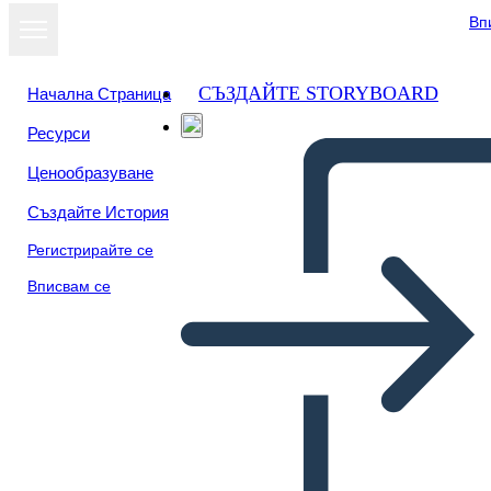
Вп
СЪЗДАЙТЕ STORYBOARD
Начална Страница
Ресурси
Ценообразуване
Създайте История
Регистрирайте се
Вписвам се