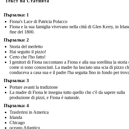
Текст на Статията
Пързалка: 1
Fiona's Lace di Patricia Polacco
Fiona e la sua famiglia vivevano nella città di Glen Kerry, in Irland
fine del 1800.
Пързалка: 2
Storia del merletto
Hai seguito il pizzo!
Certo che l'ho fatto!
I genitori di Fiona raccontano a Fiona e alla sua sorellina la storia 
come si sono conosciuti. La madre ha lasciato una scia di pizzo c
conduceva a casa sua e il padre l'ha seguita fino in fondo per trova
Пързалка: 3
Portare avanti la tradizione
La madre di Fiona le insegna tutto quello che c'è da sapere sulla
produzione di pizzi, e Fiona è naturale.
Пързалка: 4
Trasferirsi in America
Irlanda
Chicago
oceano Atlantico