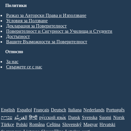
Политики
Разказ за Авторски Права и Използване
Условия за Ползване
Декларация за Поверителност
Поверителност и Сигурност за Училища и Студенти
Достъпност
Вашите Възможности за Поверителност
Относно
За нас
Свържете се с нас
English
Español
Français
Deutsch
Italiana
Nederlands
Português
עברית
العَرَبِيَّة
हिन्दी
ру́сский язы́к
Dansk
Svenska
Suomi
Norsk
Türkçe
Polski
Româna
Ceština
Slovenský
Magyar
Hrvatski