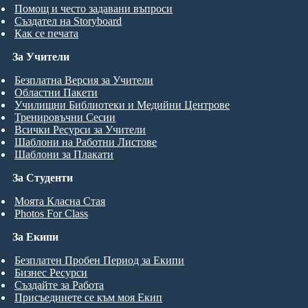
Помощ и често задавани въпроси
Създател на Storyboard
Как се печата
За Учители
Безплатна Версия за Учители
Областни Пакети
Училищни Библиотеки и Медийни Центрове
Тренировъчни Сесии
Всички Ресурси за Учители
Шаблони на Работни Листове
Шаблони за Плакати
За Студенти
Моята Класна Стая
Photos For Class
За Екипи
Безплатен Пробен Период за Екипи
Бизнес Ресурси
Създайте за Работа
Присъединете се към моя Екип