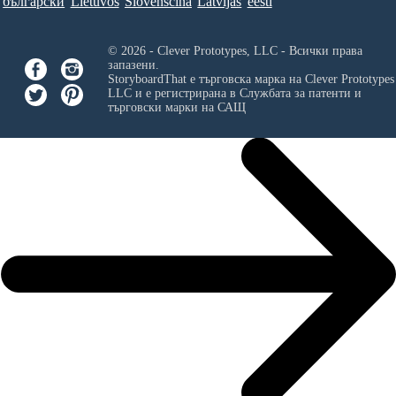
български
Lietuvos
Slovenščina
Latvijas
eesti
© 2026 - Clever Prototypes, LLC - Всички права
запазени.
StoryboardThat е търговска марка на
Clever Prototypes
LLC
и е регистрирана в Службата за патенти и
търговски марки на САЩ