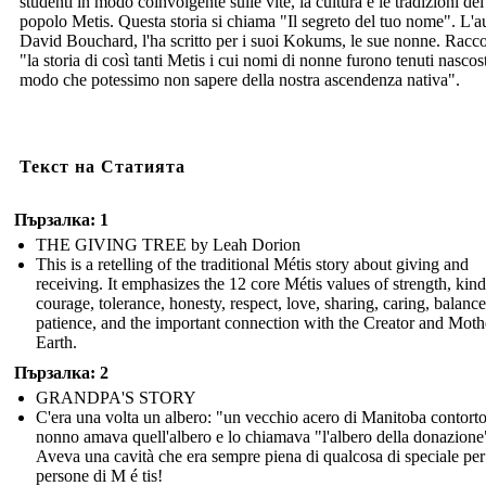
studenti in modo coinvolgente sulle vite, la cultura e le tradizioni del
popolo Metis. Questa storia si chiama "Il segreto del tuo nome". L'a
David Bouchard, l'ha scritto per i suoi Kokums, le sue nonne. Racc
"la storia di così tanti Metis i cui nomi di nonne furono tenuti nascost
modo che potessimo non sapere della nostra ascendenza nativa".
Текст на Статията
Пързалка: 1
THE GIVING TREE by Leah Dorion
This is a retelling of the traditional Métis story about giving and
receiving. It emphasizes the 12 core Métis values of strength, kin
courage, tolerance, honesty, respect, love, sharing, caring, balance
patience, and the important connection with the Creator and Moth
Earth.
Пързалка: 2
GRANDPA'S STORY
C'era una volta un albero: "un vecchio acero di Manitoba contort
nonno amava quell'albero e lo chiamava "l'albero della donazione
Aveva una cavità che era sempre piena di qualcosa di speciale per
persone di M é tis!