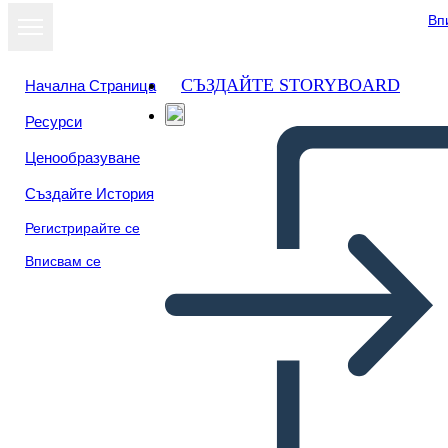
Вп
СЪЗДАЙТЕ STORYBOARD
Начална Страница
Ресурси
Ценообразуване
Създайте История
Регистрирайте се
Вписвам се
Metis Literature Connection