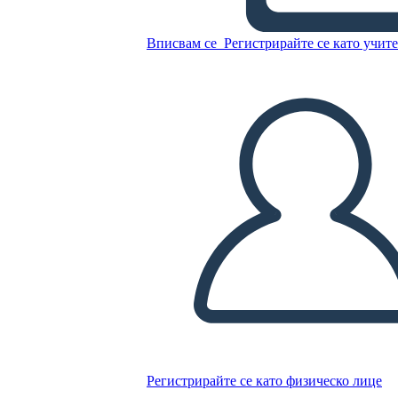
Вписвам се
Регистрирайте се като учит
Копирайте този Storyboard
СЪЗДАЙТЕ СЦЕНАРИЙ
ПУСКАНЕ НА СЛАЙДШОУ
ЧЕТИ МИ
Регистрирайте се като физическо лице