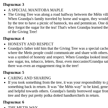
Пързалка: 3
A SPECIAL MANITOBA MAPLE
The Giving Tree was along a road halfway between the Métis vill
When Grandpa's family traveled by horse and wagon, they would
by the tree to have a picnic of bannock, tea and pemmican. One d
they forgot the sugar for the tea! That's when Grandpa learned th
of the Giving Tree!
Пързалка: 4
HONESTY AND RESPECT
Grandpa's father told him that the Giving Tree was a special cach
where the Metis people could communicate and share with others.
was a symbol of honesty and respect. When Grandpa looked insi
saw sugar, tea, tobacco, letters, flour, even moccasins!Grandpa sa
there was even an engagement ring in the tree!
Пързалка: 5
CARING AND SHARING
If you took something from the tree, it was your responsibility to 
something back in return. It was "the Métis way" to be kind, gen
and helpful towards others. Grandpa's family borrowed sugar fro
tree and they put pretty polka dotted handkerchiefs in return.
Пързалка: 6
THE METIS WAY