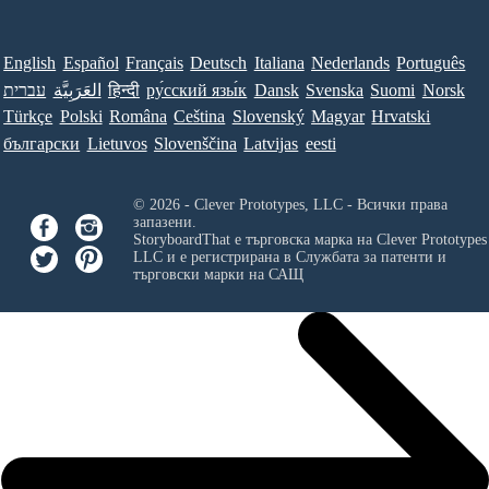
English
Español
Français
Deutsch
Italiana
Nederlands
Português
עברית
العَرَبِيَّة
हिन्दी
ру́сский язы́к
Dansk
Svenska
Suomi
Norsk
Türkçe
Polski
Româna
Ceština
Slovenský
Magyar
Hrvatski
български
Lietuvos
Slovenščina
Latvijas
eesti
© 2026 - Clever Prototypes, LLC - Всички права
запазени.
StoryboardThat е търговска марка на
Clever Prototypes
LLC
и е регистрирана в Службата за патенти и
търговски марки на САЩ