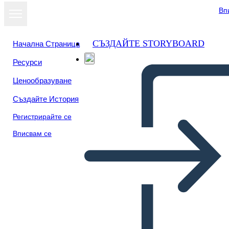
Вп
СЪЗДАЙТЕ STORYBOARD
Начална Страница
Ресурси
Преглед като
Ценообразуване
слайдшоу
Създайте История
Регистрирайте се
Вписвам се
Modello di Mappa Caratteri