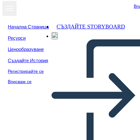
Вп
СЪЗДАЙТЕ STORYBOARD
Начална Страница
Ресурси
Ценообразуване
Създайте История
Регистрирайте се
Вписвам се
Personaggi Della Ragazza che