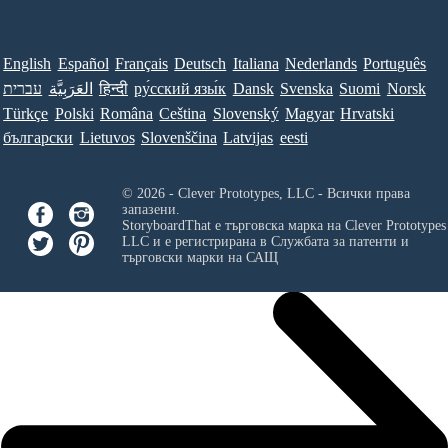
English
Español
Français
Deutsch
Italiana
Nederlands
Português
עברית
العَرَبِيَّة
हिन्दी
ру́сский язы́к
Dansk
Svenska
Suomi
Norsk
Türkçe
Polski
Româna
Ceština
Slovenský
Magyar
Hrvatski
български
Lietuvos
Slovenščina
Latvijas
eesti
© 2026 - Clever Prototypes, LLC - Всички права
запазени.
StoryboardThat е търговска марка на
Clever Prototypes
LLC
и е регистрирана в Службата за патенти и
търговски марки на САЩ