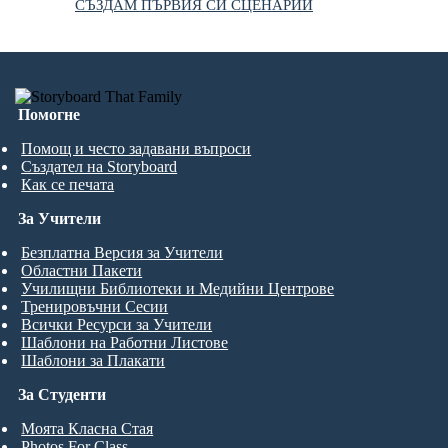
СЪЗДАМ ПЪРВИЯ СИ СЦЕНАРИЙ
Помогне
Помощ и често задавани въпроси
Създател на Storyboard
Как се печата
За Учители
Безплатна Версия за Учители
Областни Пакети
Училищни Библиотеки и Медийни Центрове
Тренировъчни Сесии
Всички Ресурси за Учители
Шаблони на Работни Листове
Шаблони за Плакати
За Студенти
Моята Класна Стая
Photos For Class