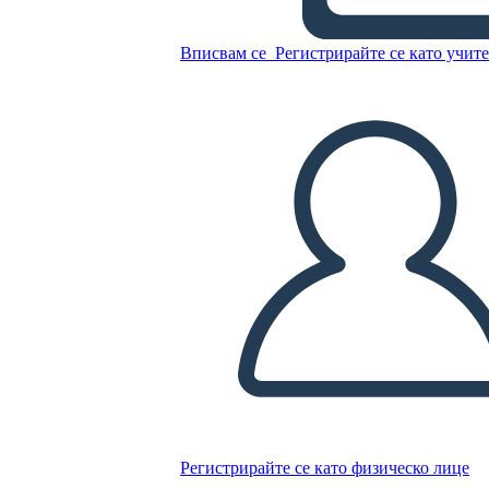
Beveva la Luna
Вписвам се
Регистрирайте се като учит
Копирайте този Storyboard
СЪЗДАЙТЕ СЦЕНАРИЙ
ПУСКАНЕ НА СЛАЙДШОУ
ЧЕТИ МИ
Регистрирайте се като физическо лице