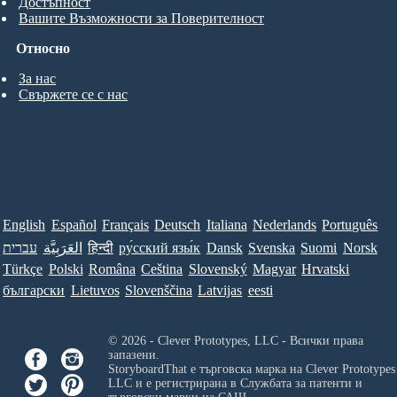
Достъпност
Вашите Възможности за Поверителност
Относно
За нас
Свържете се с нас
English
Español
Français
Deutsch
Italiana
Nederlands
Português
עברית
العَرَبِيَّة
हिन्दी
ру́сский язы́к
Dansk
Svenska
Suomi
Norsk
Türkçe
Polski
Româna
Ceština
Slovenský
Magyar
Hrvatski
български
Lietuvos
Slovenščina
Latvijas
eesti
© 2026 - Clever Prototypes, LLC - Всички права
запазени.
StoryboardThat е търговска марка на
Clever Prototypes
LLC
и е регистрирана в Службата за патенти и