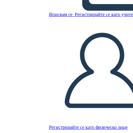
Вписвам се
Регистрирайте се като учит
Копирайте този Storyboard
СЪЗДАЙТЕ СЦЕНАРИЙ
ПУСКАНЕ НА СЛАЙДШОУ
ЧЕТИ МИ
Регистрирайте се като физическо лице