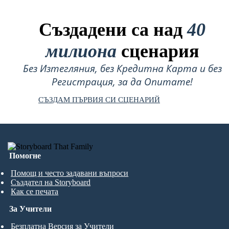
Създадени са над
40
милиона
сценария
Без Изтегляния, без Кредитна Карта и без
Регистрация, за да Опитате!
СЪЗДАМ ПЪРВИЯ СИ СЦЕНАРИЙ
Помогне
Помощ и често задавани въпроси
Създател на Storyboard
Как се печата
За Учители
Безплатна Версия за Учители