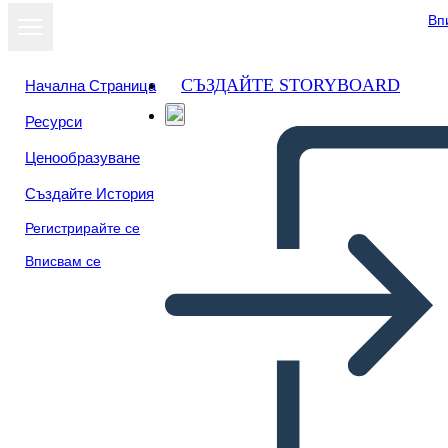
Вп
СЪЗДАЙТЕ STORYBOARD
Начална Страница
Ресурси
Ценообразуване
Създайте История
Регистрирайте се
Вписвам се
Personaggi di Mr. Terupt