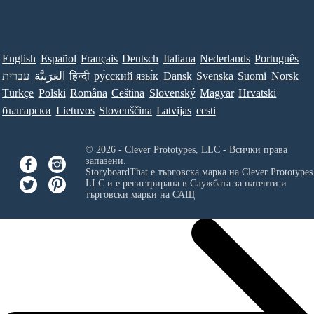
English
Español
Français
Deutsch
Italiana
Nederlands
Português
עברית
العَرَبِيَّة
हिन्दी
ру́сский язы́к
Dansk
Svenska
Suomi
Norsk
Türkçe
Polski
Româna
Ceština
Slovenský
Magyar
Hrvatski
български
Lietuvos
Slovenščina
Latvijas
eesti
© 2026 - Clever Prototypes, LLC - Всички права
запазени.
StoryboardThat е търговска марка на
Clever Prototypes
LLC
и е регистрирана в Службата за патенти и
търговски марки на САЩ