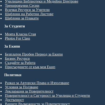
Училищни Библиотеки и Медийни Центрове
Тренировъчни Сесии
Всички Ресурси за Учители
Шаблони на Работни Листове
Шаблони за Плакати
За Студенти
Моята Класна Стая
Photos For Class
За Екипи
Безплатен Пробен Период за Екипи
Бизнес Ресурси
Създайте за Работа
Присъединете се към моя Екип
Политики
Разказ за Авторски Права и Използване
Условия за Ползване
Декларация за Поверителност
Поверителност и Сигурност за Училища и Студенти
Достъпност
Вашите Възможности за Поверителност