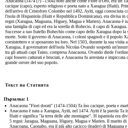
Anacaona (1474 (?) –1504) noto anche come Fiore d'Oro, era un Ta
cacique (capo), esperto religioso e poeta nato a Xaragua (Haiti). Pri
dell'arrivo di Cristoforo Colombo nel 1492, Ayiti, oggi conosciuta 
l'isola di Hispaniola (Haiti e Repubblica Dominicana), era divisa in 
regni (Xaragua, Maguana, Higuey, Magua e Marien). Anacaona è na
una famiglia di capi ed era la sorella di Bohecio, il capo di Xaragua.
Successe a suo fratello Bohechio come capo dello Xaragua dopo la 
morte. Sotto il governo di Anacaona, i coloni spagnoli e il popolo 
coesistettero e si sposarono tra loro. Nel 1503, durante la sua visita a
Xaragua, il governatore dell'isola Nicolas Ovando sospettò un'insur
tra gli attuali capi Taino, compresa Anacaona. Ovando diede l'ordine
capi fossero catturati e bruciati, e Anacaona fu arrestata e impiccata 
grande orrore del suo popolo.
Текст на Статията
Пързалка: 1
Anacaona "Fiori dorati" (1474-1504) Ta íno cacique, poeta e mart
Anacaona è nata a Xaragua, Ayiti, nel 1474. Ayiti è la parola Ta í
Haiti e significa "la terra delle alte montagne". H ispaniola era div
5 regni: Jaragua, Maguana, Higuey, Magua e Marien. Il marito di
Anacoana, Caonabo, era il più alto cacicco (leader) di Maguana e