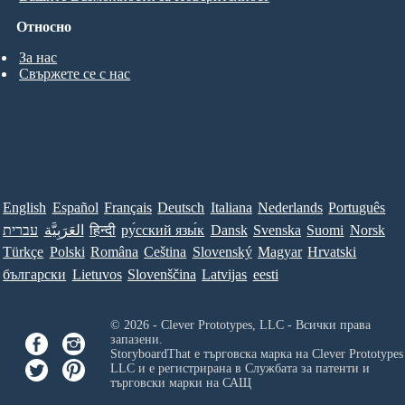
Относно
За нас
Свържете се с нас
English
Español
Français
Deutsch
Italiana
Nederlands
Português
עברית
العَرَبِيَّة
हिन्दी
ру́сский язы́к
Dansk
Svenska
Suomi
Norsk
Türkçe
Polski
Româna
Ceština
Slovenský
Magyar
Hrvatski
български
Lietuvos
Slovenščina
Latvijas
eesti
© 2026 - Clever Prototypes, LLC - Всички права
запазени.
StoryboardThat е търговска марка на
Clever Prototypes
LLC
и е регистрирана в Службата за патенти и
търговски марки на САЩ