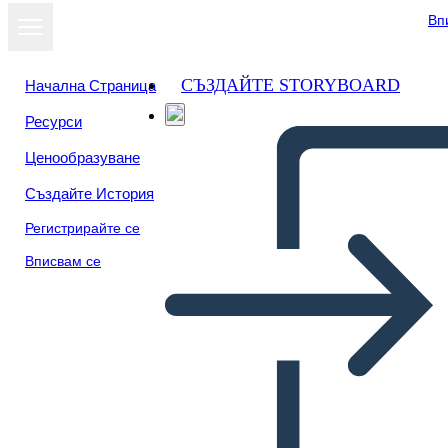
Вп
СЪЗДАЙТЕ STORYBOARD
Начална Страница
Ресурси
Ценообразуване
Създайте История
Регистрирайте се
Вписвам се
Popoli Indigeni Caraibici: