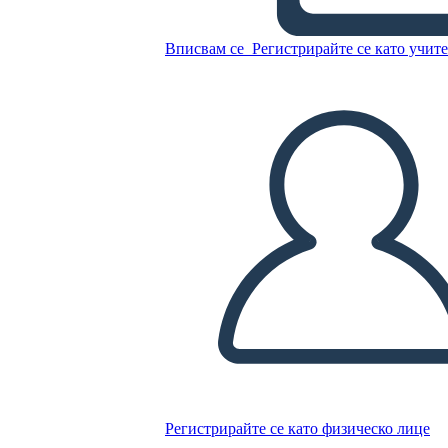
Anacoana
Вписвам се
Регистрирайте се като учит
Копирайте този Storyboard
СЪЗДАЙТЕ СЦЕНАРИЙ
ПУСКАНЕ НА СЛАЙДШОУ
ЧЕТИ МИ
Регистрирайте се като физическо лице