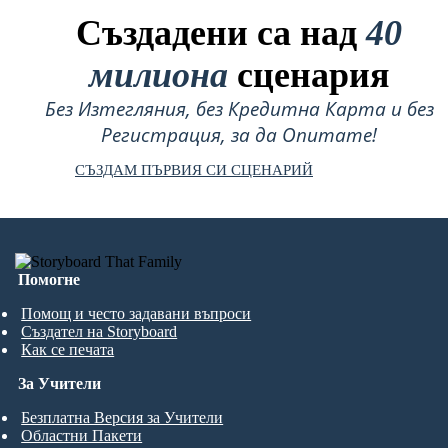
Създадени са над
40
милиона
сценария
Без Изтегляния, без Кредитна Карта и без
Регистрация, за да Опитате!
СЪЗДАМ ПЪРВИЯ СИ СЦЕНАРИЙ
Помогне
Помощ и често задавани въпроси
Създател на Storyboard
Как се печата
За Учители
Безплатна Версия за Учители
Областни Пакети