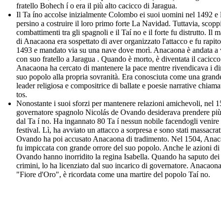
fratello Bohech í o era il più alto cacicco di Jaragua.
Il Ta íno accolse inizialmente Colombo ei suoi uomini nel 1492 e l
persino a costruire il loro primo forte La Navidad. Tuttavia, scop
combattimenti tra gli spagnoli e il Taí no e il forte fu distrutto. Il m
di Anacaona era sospettato di aver organizzato l'attacco e fu rapito
1493 e mandato via su una nave dove morì. Anacaona è andata a 
con suo fratello a Jaragua . Quando è morto, è diventata il cacicco
Anacaona ha cercato di mantenere la pace mentre rivendicava i diri
suo popolo alla propria sovranità. Era conosciuta come una grand
leader religiosa e compositrice di ballate e poesie narrative chiamat
tos.
Nonostante i suoi sforzi per mantenere relazioni amichevoli, nel 15
governatore spagnolo Nicolás de Ovando desiderava prendere più
dal Ta í no. Ha ingannato 80 Ta í nessun nobile facendogli venire
festival. Lì, ha avviato un attacco a sorpresa e sono stati massacrat
Ovando ha poi accusato Anacaona di tradimento. Nel 1504, Ana
fu impiccata con grande orrore del suo popolo. Anche le azioni di
Ovando hanno inorridito la regina Isabella. Quando ha saputo dei
crimini, lo ha licenziato dal suo incarico di governatore. Anacaona
"Fiore d'Oro", è ricordata come una martire del popolo Taí no.