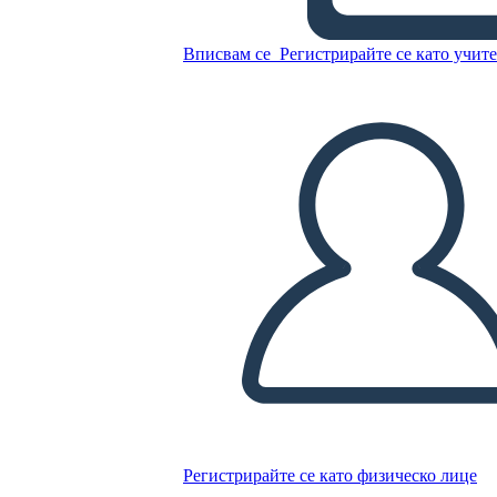
Sacagawea
Вписвам се
Регистрирайте се като учит
Копирайте този Storyboard
СЪЗДАЙТЕ СЦЕНАРИЙ
ПУСКАНЕ НА СЛАЙДШОУ
ЧЕТИ МИ
Регистрирайте се като физическо лице