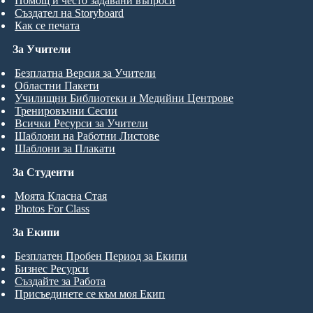
Помощ и често задавани въпроси
Създател на Storyboard
Как се печата
За Учители
Безплатна Версия за Учители
Областни Пакети
Училищни Библиотеки и Медийни Центрове
Тренировъчни Сесии
Всички Ресурси за Учители
Шаблони на Работни Листове
Шаблони за Плакати
За Студенти
Моята Класна Стая
Photos For Class
За Екипи
Безплатен Пробен Период за Екипи
Бизнес Ресурси
Създайте за Работа
Присъединете се към моя Екип