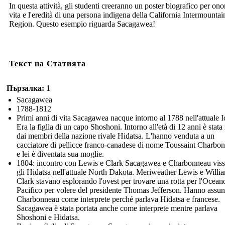
In questa attività, gli studenti creeranno un poster biografico per ono
vita e l'eredità di una persona indigena della California Intermountai
Region. Questo esempio riguarda Sacagawea!
Текст на Статията
Пързалка: 1
Sacagawea
1788-1812
Primi anni di vita Sacagawea nacque intorno al 1788 nell'attuale 
Era la figlia di un capo Shoshoni. Intorno all'età di 12 anni è stata 
dai membri della nazione rivale Hidatsa. L'hanno venduta a un
cacciatore di pellicce franco-canadese di nome Toussaint Charbo
e lei è diventata sua moglie.
1804: incontro con Lewis e Clark Sacagawea e Charbonneau visse
gli Hidatsa nell'attuale North Dakota. Meriweather Lewis e Willi
Clark stavano esplorando l'ovest per trovare una rotta per l'Ocean
Pacifico per volere del presidente Thomas Jefferson. Hanno assun
Charbonneau come interprete perché parlava Hidatsa e francese.
Sacagawea è stata portata anche come interprete mentre parlava
Shoshoni e Hidatsa.