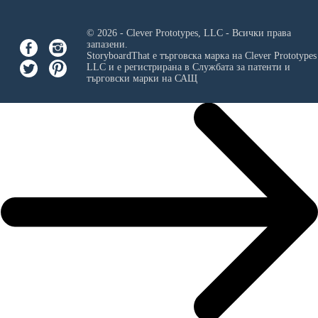
© 2026 - Clever Prototypes, LLC - Всички права
запазени.
StoryboardThat е търговска марка на
Clever Prototypes
LLC
и е регистрирана в Службата за патенти и
търговски марки на САЩ