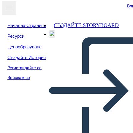
Вп
СЪЗДАЙТЕ STORYBOARD
Начална Страница
Ресурси
Ценообразуване
Създайте История
Регистрирайте се
Вписвам се
Poster Della Biografia di