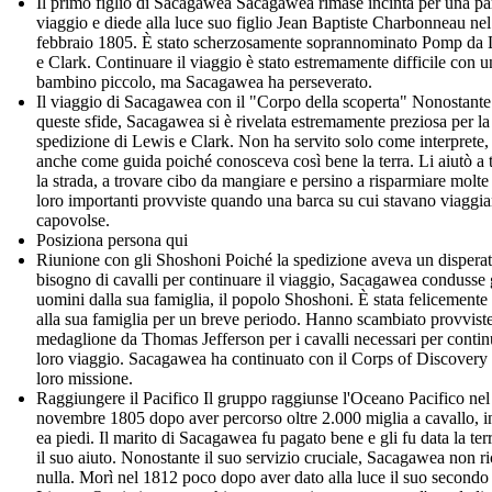
Il primo figlio di Sacagawea Sacagawea rimase incinta per una par
viaggio e diede alla luce suo figlio Jean Baptiste Charbonneau nel
febbraio 1805. È stato scherzosamente soprannominato Pomp da
e Clark. Continuare il viaggio è stato estremamente difficile con u
bambino piccolo, ma Sacagawea ha perseverato.
Il viaggio di Sacagawea con il "Corpo della scoperta" Nonostante
queste sfide, Sacagawea si è rivelata estremamente preziosa per la
spedizione di Lewis e Clark. Non ha servito solo come interprete
anche come guida poiché conosceva così bene la terra. Li aiutò a 
la strada, a trovare cibo da mangiare e persino a risparmiare molte
loro importanti provviste quando una barca su cui stavano viaggia
capovolse.
Posiziona persona qui
Riunione con gli Shoshoni Poiché la spedizione aveva un dispera
bisogno di cavalli per continuare il viaggio, Sacagawea condusse 
uomini dalla sua famiglia, il popolo Shoshoni. È stata felicemente 
alla sua famiglia per un breve periodo. Hanno scambiato provvist
medaglione da Thomas Jefferson per i cavalli necessari per continu
loro viaggio. Sacagawea ha continuato con il Corps of Discovery 
loro missione.
Raggiungere il Pacifico Il gruppo raggiunse l'Oceano Pacifico nel
novembre 1805 dopo aver percorso oltre 2.000 miglia a cavallo, i
ea piedi. Il marito di Sacagawea fu pagato bene e gli fu data la ter
il suo aiuto. Nonostante il suo servizio cruciale, Sacagawea non ri
nulla. Morì nel 1812 poco dopo aver dato alla luce il suo secondo 