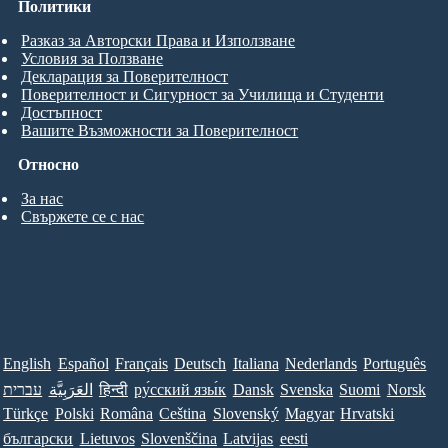
Политики
Разказ за Авторски Права и Използване
Условия за Ползване
Декларация за Поверителност
Поверителност и Сигурност за Училища и Студенти
Достъпност
Вашите Възможности за Поверителност
Относно
За нас
Свържете се с нас
English
Español
Français
Deutsch
Italiana
Nederlands
Português
עברית
العَرَبِيَّة
हिन्दी
ру́сский язы́к
Dansk
Svenska
Suomi
Norsk
Türkçe
Polski
Româna
Ceština
Slovenský
Magyar
Hrvatski
български
Lietuvos
Slovenščina
Latvijas
eesti