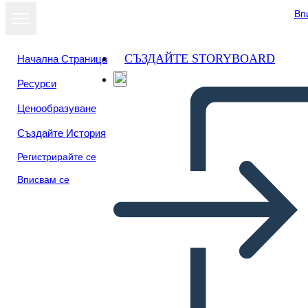
Вп
СЪЗДАЙТЕ STORYBOARD
Начална Страница
Ресурси
Ценообразуване
Създайте История
Регистрирайте се
Вписвам се
Poster di Ricerca sul Corpo