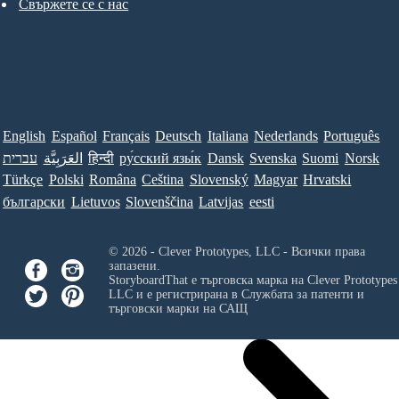
Свържете се с нас
English
Español
Français
Deutsch
Italiana
Nederlands
Português
עברית
العَرَبِيَّة
हिन्दी
ру́сский язы́к
Dansk
Svenska
Suomi
Norsk
Türkçe
Polski
Româna
Ceština
Slovenský
Magyar
Hrvatski
български
Lietuvos
Slovenščina
Latvijas
eesti
© 2026 - Clever Prototypes, LLC - Всички права
запазени.
StoryboardThat е търговска марка на
Clever Prototypes
LLC
и е регистрирана в Службата за патенти и
търговски марки на САЩ