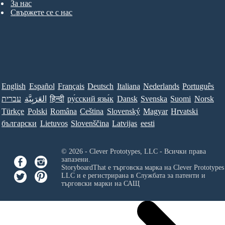
За нас
Свържете се с нас
English
Español
Français
Deutsch
Italiana
Nederlands
Português
עברית
العَرَبِيَّة
हिन्दी
ру́сский язы́к
Dansk
Svenska
Suomi
Norsk
Türkçe
Polski
Româna
Ceština
Slovenský
Magyar
Hrvatski
български
Lietuvos
Slovenščina
Latvijas
eesti
© 2026 - Clever Prototypes, LLC - Всички права
запазени.
StoryboardThat е търговска марка на
Clever Prototypes
LLC
и е регистрирана в Службата за патенти и
търговски марки на САЩ