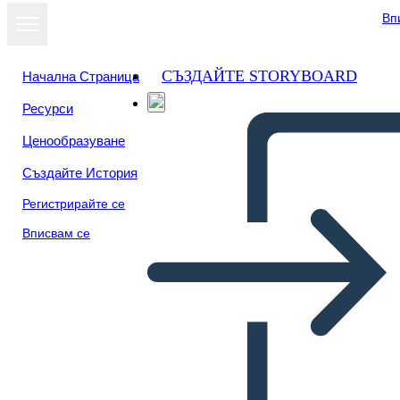
Вп
СЪЗДАЙТЕ STORYBOARD
Начална Страница
Ресурси
Ценообразуване
Създайте История
Регистрирайте се
Вписвам се
Poster di Ricerca Sulla