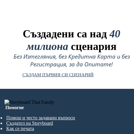
Създадени са над
40
милиона
сценария
Без Изтегляния, без Кредитна Карта и без
Регистрация, за да Опитате!
СЪЗДАМ ПЪРВИЯ СИ СЦЕНАРИЙ
Помогне
Помощ и често задавани въпроси
Създател на Storyboard
Как се печата