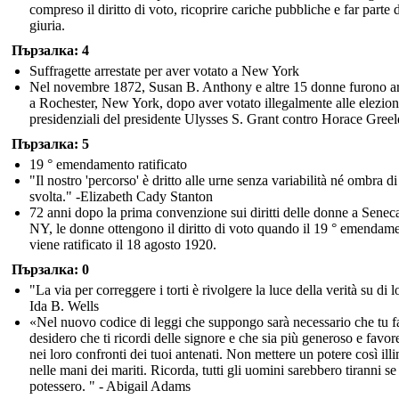
compreso il diritto di voto, ricoprire cariche pubbliche e far parte 
giuria.
Пързалка: 4
Suffragette arrestate per aver votato a New York
Nel novembre 1872, Susan B. Anthony e altre 15 donne furono ar
a Rochester, New York, dopo aver votato illegalmente alle elezion
presidenziali del presidente Ulysses S. Grant contro Horace Greel
Пързалка: 5
19 ° emendamento ratificato
"Il nostro 'percorso' è dritto alle urne senza variabilità né ombra di
svolta." -Elizabeth Cady Stanton
72 anni dopo la prima convenzione sui diritti delle donne a Seneca
NY, le donne ottengono il diritto di voto quando il 19 ° emendam
viene ratificato il 18 agosto 1920.
Пързалка: 0
"La via per correggere i torti è rivolgere la luce della verità su di l
Ida B. Wells
«Nel nuovo codice di leggi che suppongo sarà necessario che tu f
desidero che ti ricordi delle signore e che sia più generoso e favor
nei loro confronti dei tuoi antenati. Non mettere un potere così illi
nelle mani dei mariti. Ricorda, tutti gli uomini sarebbero tiranni se
potessero. " - Abigail Adams