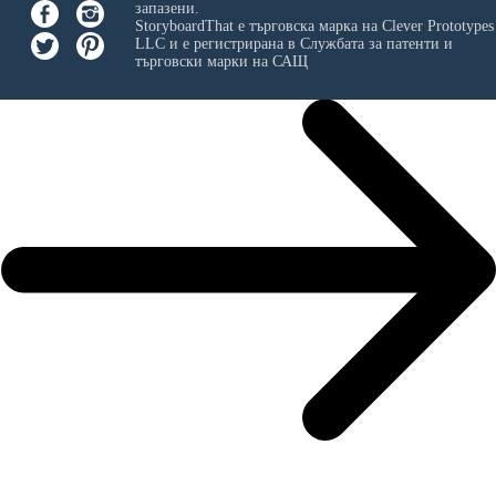
запазени.
StoryboardThat е търговска марка на
Clever Prototypes
LLC
и е регистрирана в Службата за патенти и
търговски марки на САЩ