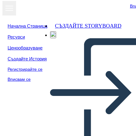
Вп
СЪЗДАЙТЕ STORYBOARD
Начална Страница
Ресурси
Ценообразуване
Създайте История
Регистрирайте се
Вписвам се
Road to the 19mo