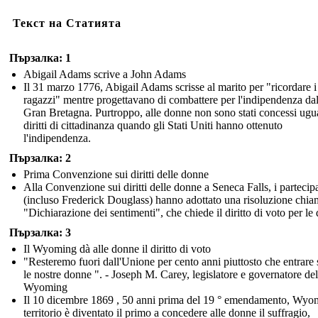
Текст на Статията
Пързалка: 1
Abigail Adams scrive a John Adams
Il 31 marzo 1776, Abigail Adams scrisse al marito per "ricordare i
ragazzi" mentre progettavano di combattere per l'indipendenza dal
Gran Bretagna. Purtroppo, alle donne non sono stati concessi ugu
diritti di cittadinanza quando gli Stati Uniti hanno ottenuto
l'indipendenza.
Пързалка: 2
Prima Convenzione sui diritti delle donne
Alla Convenzione sui diritti delle donne a Seneca Falls, i partecip
(incluso Frederick Douglass) hanno adottato una risoluzione chia
"Dichiarazione dei sentimenti", che chiede il diritto di voto per le
Пързалка: 3
Il Wyoming dà alle donne il diritto di voto
"Resteremo fuori dall'Unione per cento anni piuttosto che entrare
le nostre donne ". - Joseph M. Carey, legislatore e governatore del
Wyoming
Il 10 dicembre 1869 , 50 anni prima del 19 ° emendamento, Wyo
territorio è diventato il primo a concedere alle donne il suffragio,