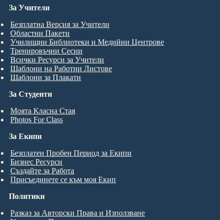
За Учители
Безплатна Версия за Учители
Областни Пакети
Училищни Библиотеки и Медийни Центрове
Тренировъчни Сесии
Всички Ресурси за Учители
Шаблони на Работни Листове
Шаблони за Плакати
За Студенти
Моята Класна Стая
Photos For Class
За Екипи
Безплатен Пробен Период за Екипи
Бизнес Ресурси
Създайте за Работа
Присъединете се към моя Екип
Политики
Разказ за Авторски Права и Използване