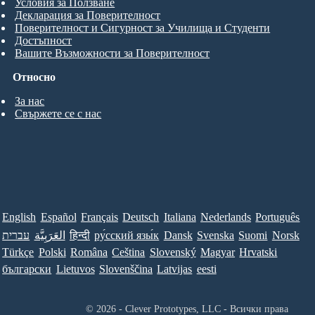
Условия за Ползване
Декларация за Поверителност
Поверителност и Сигурност за Училища и Студенти
Достъпност
Вашите Възможности за Поверителност
Относно
За нас
Свържете се с нас
English
Español
Français
Deutsch
Italiana
Nederlands
Português
עברית
العَرَبِيَّة
हिन्दी
ру́сский язы́к
Dansk
Svenska
Suomi
Norsk
Türkçe
Polski
Româna
Ceština
Slovenský
Magyar
Hrvatski
български
Lietuvos
Slovenščina
Latvijas
eesti
© 2026 - Clever Prototypes, LLC - Всички права