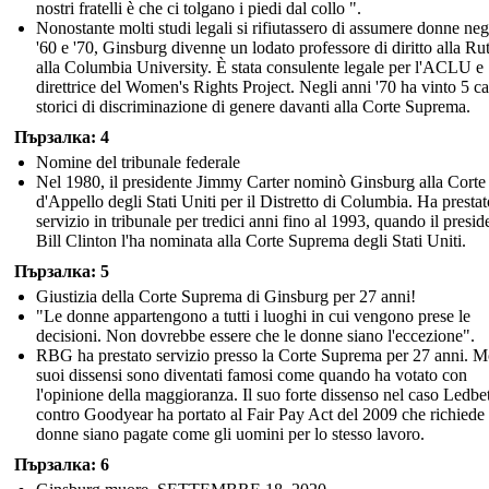
nostri fratelli è che ci tolgano i piedi dal collo ".
Nonostante molti studi legali si rifiutassero di assumere donne neg
'60 e '70, Ginsburg divenne un lodato professore di diritto alla Ru
alla Columbia University. È stata consulente legale per l'ACLU e
direttrice del Women's Rights Project. Negli anni '70 ha vinto 5 ca
storici di discriminazione di genere davanti alla Corte Suprema.
Пързалка: 4
Nomine del tribunale federale
Nel 1980, il presidente Jimmy Carter nominò Ginsburg alla Corte
d'Appello degli Stati Uniti per il Distretto di Columbia. Ha prestat
servizio in tribunale per tredici anni fino al 1993, quando il presid
Bill Clinton l'ha nominata alla Corte Suprema degli Stati Uniti.
Пързалка: 5
Giustizia della Corte Suprema di Ginsburg per 27 anni!
"Le donne appartengono a tutti i luoghi in cui vengono prese le
decisioni. Non dovrebbe essere che le donne siano l'eccezione".
RBG ha prestato servizio presso la Corte Suprema per 27 anni. Mo
suoi dissensi sono diventati famosi come quando ha votato con
l'opinione della maggioranza. Il suo forte dissenso nel caso Ledbet
contro Goodyear ha portato al Fair Pay Act del 2009 che richiede 
donne siano pagate come gli uomini per lo stesso lavoro.
Пързалка: 6