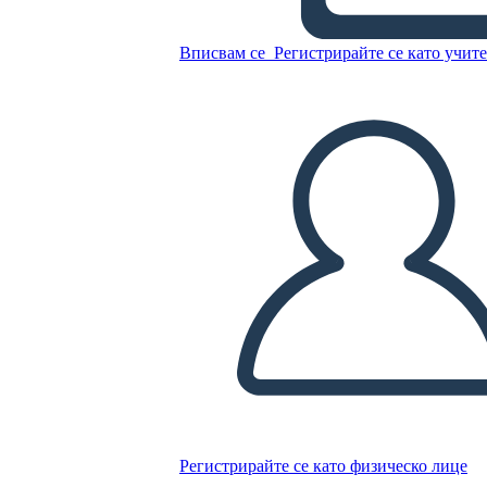
Ruth Bader Ginsburg 6 Cell
Narrative
Вписвам се
Регистрирайте се като учит
Копирайте този Storyboard
СЪЗДАЙТЕ СЦЕНАРИЙ
ПУСКАНЕ НА СЛАЙДШОУ
ЧЕТИ МИ
Регистрирайте се като физическо лице