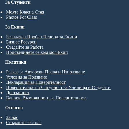
За Студенти
Моята Класна Стая
Photos For Class
За Екипи
Безплатен Пробен Период за Екипи
Бизнес Ресурси
Създайте за Работа
Присъединете се към моя Екип
Политики
Разказ за Авторски Права и Използване
Условия за Ползване
Декларация за Поверителност
Поверителност и Сигурност за Училища и Студенти
Достъпност
Вашите Възможности за Поверителност
Относно
За нас
Свържете се с нас