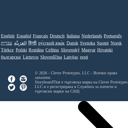
English
Español
Français
Deutsch
Italiana
Nederlands
Português
עברית
العَرَبِيَّة
हिन्दी
ру́сский язы́к
Dansk
Svenska
Suomi
Norsk
Türkçe
Polski
Româna
Ceština
Slovenský
Magyar
Hrvatski
български
Lietuvos
Slovenščina
Latvijas
eesti
© 2026 - Clever Prototypes, LLC - Всички права
запазени.
StoryboardThat е търговска марка на
Clever Prototypes
LLC
и е регистрирана в Службата за патенти и
търговски марки на САЩ