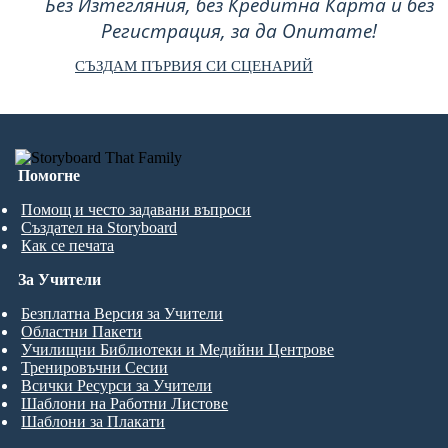
Без Изтегляния, без Кредитна Карта и без
Регистрация, за да Опитате!
СЪЗДАМ ПЪРВИЯ СИ СЦЕНАРИЙ
Помогне
Помощ и често задавани въпроси
Създател на Storyboard
Как се печата
За Учители
Безплатна Версия за Учители
Областни Пакети
Училищни Библиотеки и Медийни Центрове
Тренировъчни Сесии
Всички Ресурси за Учители
Шаблони на Работни Листове
Шаблони за Плакати