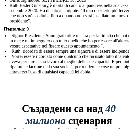
Ginsburg muore, SETTEMBRE 18, 2020
Ruth Bader Ginsburg è morta di cancro al pancreas nella sua casa 
settembre 2020. Ha dettato alla nipote: "Il mio desiderio più ferve
che non sarò sostituita fino a quando non sarà installato un nuovo
presidente".
Пързалка: 0
"Signor Presidente, Sono grato oltre misura per la fiducia che hai 
in me; e mi impegnerò con tutto quello che ho per essere all'altezz
vostre aspettative nel fissare questo appuntamento ".
"Ruth, ricordati di essere sempre una signora e di essere indipend
"Vorrei essere ricordato come qualcuno che ha usato tutto il talen
aveva per fare il suo lavoro al meglio delle sue capacità. E per aiu
riparare le lacrime nella sua società, per rendere le cose un po 'mig
attraverso l'uso di qualsiasi capacità lei abbia. "
Създадени са над
40
милиона
сценария