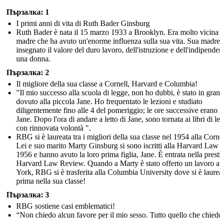
Пързалка: 1
I primi anni di vita di Ruth Bader Ginsburg
Ruth Bader è nata il 15 marzo 1933 a Brooklyn. Era molto vicina
madre che ha avuto un'enorme influenza sulla sua vita. Sua madre
insegnato il valore del duro lavoro, dell'istruzione e dell'indipende
una donna.
Пързалка: 2
Il migliore della sua classe a Cornell, Harvard e Columbia!
"Il mio successo alla scuola di legge, non ho dubbi, è stato in gran
dovuto alla piccola Jane. Ho frequentato le lezioni e studiato
diligentemente fino alle 4 del pomeriggio; le ore successive erano l
Jane. Dopo l'ora di andare a letto di Jane, sono tornata ai libri di l
con rinnovata volontà ".
RBG si è laureata tra i migliori della sua classe nel 1954 alla Corne
Lei e suo marito Marty Ginsburg si sono iscritti alla Harvard Law
1956 e hanno avuto la loro prima figlia, Jane. È entrata nella prest
Harvard Law Review. Quando a Marty è stato offerto un lavoro 
York, RBG si è trasferita alla Columbia University dove si è laure
prima nella sua classe!
Пързалка: 3
RBG sostiene casi emblematici!
“Non chiedo alcun favore per il mio sesso. Tutto quello che chied