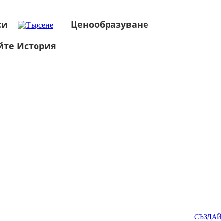
си
Ценообразуване
йте История
СЪЗДА