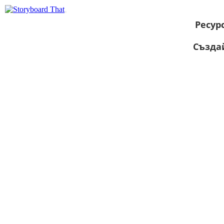
Ресур
Създа