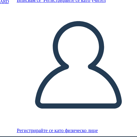
Вписвам се
Регистрирайте се като учител
OARD
Регистрирайте се като физическо лице