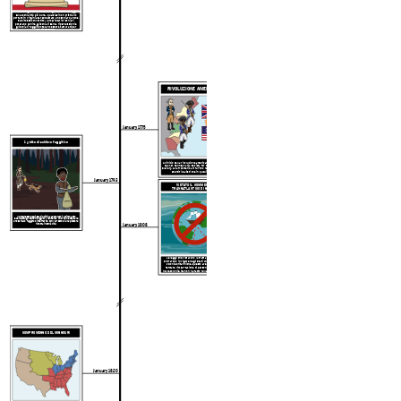
I codici degli schiavi della Virginia erano le leggi
sulla schiavitù più dure
. Qualsiasi non cristiano
portato in Virginia sarebbe stato uno schiavo anche
se si fosse convertito. I proprietari di schiavi
potevano punire gli schiavi senza ripercussioni e
gli schiavi fuggiti potevano essere catturati per
una ricompensa.
RIVOLUZIONE AMERICANA
January 1775
1 ° atto di schiavo fuggitivo
All'inizio della rivoluzione americana, fu fondata la
Quaker Pennsylvania Society for the Abolition of
Slavery. Gli afroamericani furono reclutati sia negli
eserciti lealisti che in quelli patrioti.
January 1793
VIETATO IL COMMERCIO
TRANSATLANTICO DI SCHIAVI
Il Congresso degli Stati Uniti ha approvato il primo atto
federale sugli schiavi fuggitivi, rendendo un crimine ospitare
uno schiavo fuggito o interferire con l'arresto di una persona
January 1808
ridotta in schiavitù.
Le leggi che vietavano la tratta degli schiavi
entrarono in vigore negli Stati Uniti e in tutte le
colonie britanniche. Questo aveva lo scopo di
fermare l'importazione di persone schiavizzate
nelle colonie, ma non ha fatto nulla per le persone
già lì.
COMPROMESSO DEL MISSOURI
January 1820