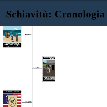
Schiavitù: Cronologia
LA SCHIAVITÙ IN AMERICA 1619-1869
1 ° AFRICANI INESTABILI A JAMESTOWN
August 1619
"Venti e dispari" africani, probabilmente
sequestrati da una nave di schiavi portoghese,
furono trasportati a Jamestown, in Virginia, e
scambiati per provviste che segnarono l'inizio della
schiavitù istituzionalizzata in America.
LA LEGGE RENDE Ereditato l'essere
schiavo
January 1662
Una legge della Virginia approvata nel 1662
stabiliva che lo status della madre
determinava se un bambino nero sarebbe
stato ridotto in schiavitù.
CODICE SLAVE DELLA VIRGINIA
"Tutti gli
uomini
January 1705
sono
uguali"