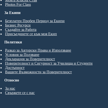
Моята Класна Стая
Photos For Class
За Екипи
Безплатен Пробен Период за Екипи
Бизнес Ресурси
Създайте за Работа
Присъединете се към моя Екип
Политики
Разказ за Авторски Права и Използване
Условия за Ползване
Декларация за Поверителност
Поверителност и Сигурност за Училища и Студенти
Достъпност
Вашите Възможности за Поверителност
Относно
За нас
Свържете се с нас