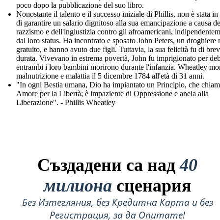
poco dopo la pubblicazione del suo libro.
Nonostante il talento e il successo iniziale di Phillis, non è stata i
di garantire un salario dignitoso alla sua emancipazione a causa de
razzismo e dell'ingiustizia contro gli afroamericani, indipendente
dal loro status. Ha incontrato e sposato John Peters, un droghiere 
gratuito, e hanno avuto due figli. Tuttavia, la sua felicità fu di bre
durata. Vivevano in estrema povertà, John fu imprigionato per deb
entrambi i loro bambini morirono durante l'infanzia. Wheatley mor
malnutrizione e malattia il 5 dicembre 1784 all'età di 31 anni.
"In ogni Bestia umana, Dio ha impiantato un Principio, che chia
Amore per la Libertà; è impaziente di Oppressione e anela alla
Liberazione". - Phillis Wheatley
Създадени са над
40
милиона
сценария
Без Изтегляния, без Кредитна Карта и без
Регистрация, за да Опитате!