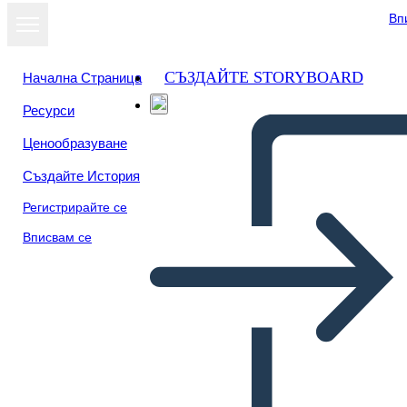
Вп
СЪЗДАЙТЕ STORYBOARD
Начална Страница
Ресурси
Ценообразуване
Създайте История
Регистрирайте се
Вписвам се
Schiavitù: Phillis Wheatley