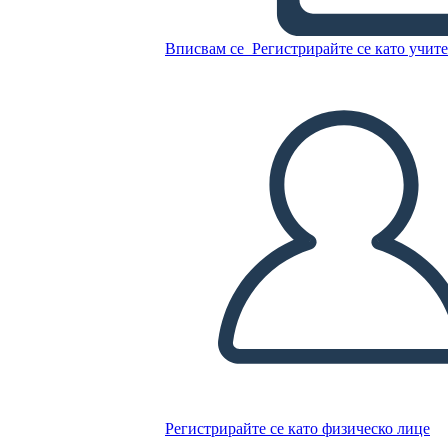
Вписвам се
Регистрирайте се като учит
Копирайте този Storyboard
СЪЗДАЙТЕ СЦЕНАРИЙ
ПУСКАНЕ НА СЛАЙДШОУ
ЧЕТИ МИ
Регистрирайте се като физическо лице