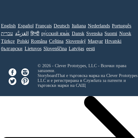
English
Español
Français
Deutsch
Italiana
Nederlands
Português
עברית
العَرَبِيَّة
हिन्दी
ру́сский язы́к
Dansk
Svenska
Suomi
Norsk
Türkçe
Polski
Româna
Ceština
Slovenský
Magyar
Hrvatski
български
Lietuvos
Slovenščina
Latvijas
eesti
© 2026 - Clever Prototypes, LLC - Всички права
запазени.
StoryboardThat е търговска марка на
Clever Prototypes
LLC
и е регистрирана в Службата за патенти и
търговски марки на САЩ