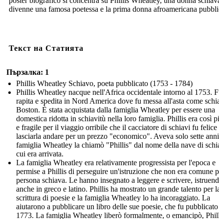
poster biografico si concentra su Phillis Wheatley, una donna schiav
divenne una famosa poetessa e la prima donna afroamericana pubbli
Текст на Статията
Пързалка: 1
Phillis Wheatley Schiavo, poeta pubblicato (1753 - 1784)
Phillis Wheatley nacque nell'Africa occidentale intorno al 1753. 
rapita e spedita in Nord America dove fu messa all'asta come schi
Boston. È stata acquistata dalla famiglia Wheatley per essere una
domestica ridotta in schiavitù nella loro famiglia. Phillis era così p
e fragile per il viaggio orribile che il cacciatore di schiavi fu felice
lasciarla andare per un prezzo "economico". Aveva solo sette anni
famiglia Wheatley la chiamò "Phillis" dal nome della nave di schi
cui era arrivata.
La famiglia Wheatley era relativamente progressista per l'epoca e
permise a Phillis di perseguire un'istruzione che non era comune 
persona schiava. Le hanno insegnato a leggere e scrivere, istruen
anche in greco e latino. Phillis ha mostrato un grande talento per l
scrittura di poesie e la famiglia Wheatley lo ha incoraggiato. La
aiutarono a pubblicare un libro delle sue poesie, che fu pubblicato
1773. La famiglia Wheatley liberò formalmente, o emancipò, Phill