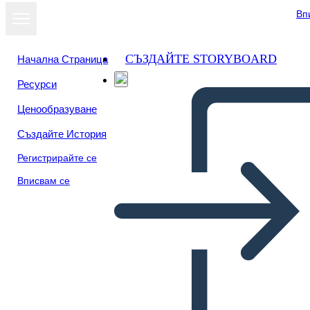
Вп
СЪЗДАЙТЕ STORYBOARD
Начална Страница
Ресурси
Ценообразуване
Създайте История
Регистрирайте се
Вписвам се
Segnalibri per l'impostazione
degli obiettivi