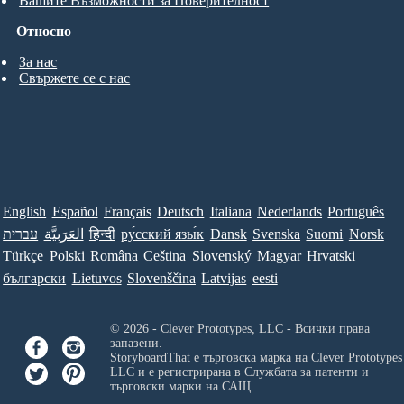
Вашите Възможности за Поверителност
Относно
За нас
Свържете се с нас
English
Español
Français
Deutsch
Italiana
Nederlands
Português
עברית
العَرَبِيَّة
हिन्दी
ру́сский язы́к
Dansk
Svenska
Suomi
Norsk
Türkçe
Polski
Româna
Ceština
Slovenský
Magyar
Hrvatski
български
Lietuvos
Slovenščina
Latvijas
eesti
© 2026 - Clever Prototypes, LLC - Всички права
запазени.
StoryboardThat е търговска марка на
Clever Prototypes
LLC
и е регистрирана в Службата за патенти и
търговски марки на САЩ