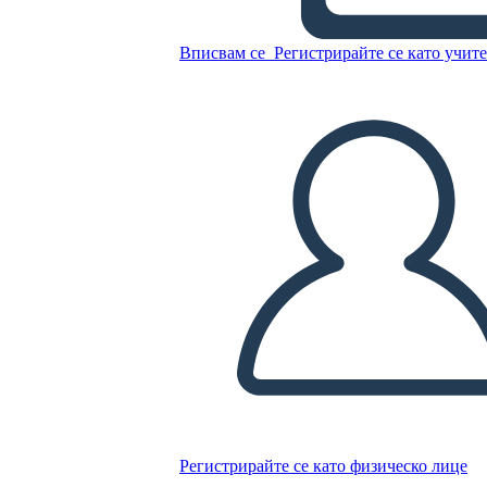
Вписвам се
Регистрирайте се като учит
Копирайте този Storyboard
СЪЗДАЙТЕ СЦЕНАРИЙ
ПУСКАНЕ НА СЛАЙДШОУ
ЧЕТИ МИ
Регистрирайте се като физическо лице