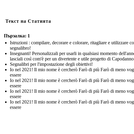
Текст на Статията
Пързалка: 1
Istruzioni : compilare, decorare e colorare, ritagliare e utilizzare 
segnalibro!
Insegnanti! Personalizzali per usarli in qualsiasi momento dell'ann
lasciali così com'è per un divertente e utile progetto di Capodanno
Segnalibri per l'impostazione degli obiettivi!
Io nel 2021! Il mio nome è cercherò Farò di più Farò di meno vog
essere
Io nel 2021! Il mio nome è cercherò Farò di più Farò di meno vog
essere
Io nel 2021! Il mio nome è cercherò Farò di più Farò di meno vog
essere
Io nel 2021! Il mio nome è cercherò Farò di più Farò di meno vog
essere