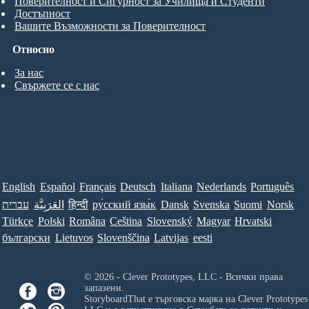
Поверителност и Сигурност за Училища и Студенти
Достъпност
Вашите Възможности за Поверителност
Относно
За нас
Свържете се с нас
English
Español
Français
Deutsch
Italiana
Nederlands
Português
עברית
العَرَبِيَّة
हिन्दी
ру́сский язы́к
Dansk
Svenska
Suomi
Norsk
Türkçe
Polski
Româna
Ceština
Slovenský
Magyar
Hrvatski
български
Lietuvos
Slovenščina
Latvijas
eesti
© 2026 - Clever Prototypes, LLC - Всички права
запазени.
StoryboardThat е търговска марка на
Clever Prototypes