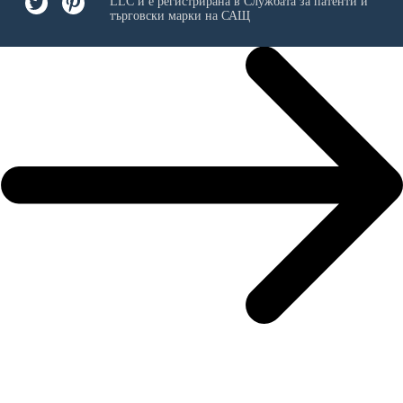
LLC
и е регистрирана в Службата за патенти и
търговски марки на САЩ