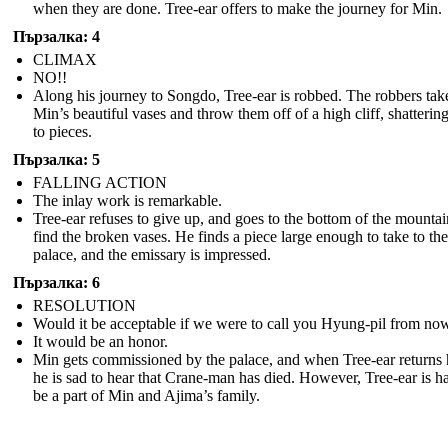
when they are done. Tree-ear offers to make the journey for Min.
Пързалка: 4
CLIMAX
NO!!
Along his journey to Songdo, Tree-ear is robbed. The robbers tak
Min’s beautiful vases and throw them off of a high cliff, shatterin
to pieces.
Пързалка: 5
FALLING ACTION
The inlay work is remarkable.
Tree-ear refuses to give up, and goes to the bottom of the mountai
find the broken vases. He finds a piece large enough to take to the
palace, and the emissary is impressed.
Пързалка: 6
RESOLUTION
Would it be acceptable if we were to call you Hyung-pil from no
It would be an honor.
Min gets commissioned by the palace, and when Tree-ear returns
he is sad to hear that Crane-man has died. However, Tree-ear is h
be a part of Min and Ajima’s family.