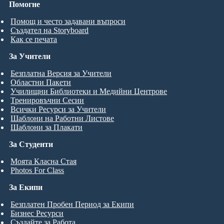
Помогне
Помощ и често задавани въпроси
Създател на Storyboard
Как се печата
За Учители
Безплатна Версия за Учители
Областни Пакети
Училищни Библиотеки и Медийни Центрове
Тренировъчни Сесии
Всички Ресурси за Учители
Шаблони на Работни Листове
Шаблони за Плакати
За Студенти
Моята Класна Стая
Photos For Class
За Екипи
Безплатен Пробен Период за Екипи
Бизнес Ресурси
Създайте за Работа