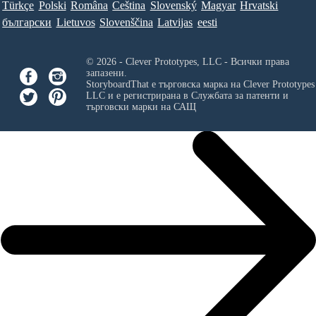
Türkçe
Polski
Româna
Ceština
Slovenský
Magyar
Hrvatski
български
Lietuvos
Slovenščina
Latvijas
eesti
© 2026 - Clever Prototypes, LLC - Всички права
запазени.
StoryboardThat е търговска марка на
Clever Prototypes
LLC
и е регистрирана в Службата за патенти и
търговски марки на САЩ