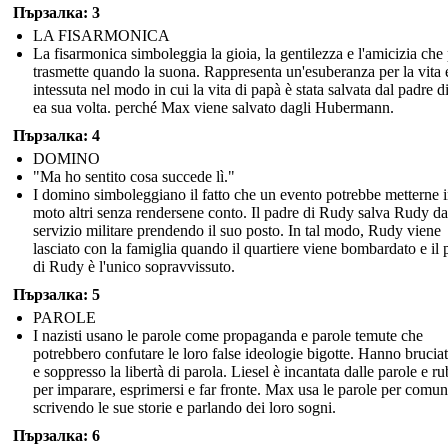
Пързалка: 3
LA FISARMONICA
La fisarmonica simboleggia la gioia, la gentilezza e l'amicizia che
trasmette quando la suona. Rappresenta un'esuberanza per la vita 
intessuta nel modo in cui la vita di papà è stata salvata dal padre 
ea sua volta. perché Max viene salvato dagli Hubermann.
Пързалка: 4
DOMINO
"Ma ho sentito cosa succede lì."
I domino simboleggiano il fatto che un evento potrebbe metterne 
moto altri senza rendersene conto. Il padre di Rudy salva Rudy da
servizio militare prendendo il suo posto. In tal modo, Rudy viene
lasciato con la famiglia quando il quartiere viene bombardato e il 
di Rudy è l'unico sopravvissuto.
Пързалка: 5
PAROLE
I nazisti usano le parole come propaganda e parole temute che
potrebbero confutare le loro false ideologie bigotte. Hanno bruciat
e soppresso la libertà di parola. Liesel è incantata dalle parole e ru
per imparare, esprimersi e far fronte. Max usa le parole per comun
scrivendo le sue storie e parlando dei loro sogni.
Пързалка: 6