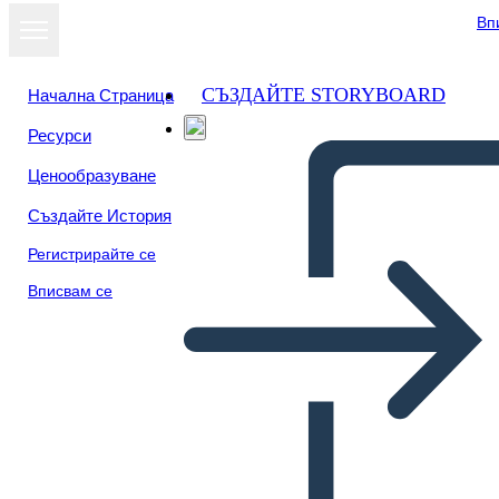
Вп
СЪЗДАЙТЕ STORYBOARD
Начална Страница
Ресурси
Ценообразуване
Създайте История
Регистрирайте се
Вписвам се
Temi, Simboli e Motivi del