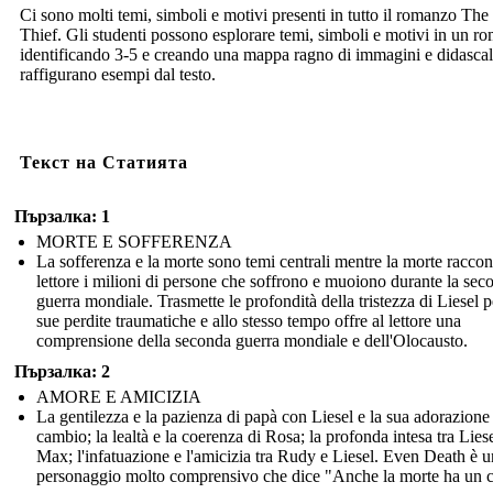
Ci sono molti temi, simboli e motivi presenti in tutto il romanzo Th
Thief. Gli studenti possono esplorare temi, simboli e motivi in un r
identificando 3-5 e creando una mappa ragno di immagini e didascal
raffigurano esempi dal testo.
Текст на Статията
Пързалка: 1
MORTE E SOFFERENZA
La sofferenza e la morte sono temi centrali mentre la morte raccon
lettore i milioni di persone che soffrono e muoiono durante la sec
guerra mondiale. Trasmette le profondità della tristezza di Liesel p
sue perdite traumatiche e allo stesso tempo offre al lettore una
comprensione della seconda guerra mondiale e dell'Olocausto.
Пързалка: 2
AMORE E AMICIZIA
La gentilezza e la pazienza di papà con Liesel e la sua adorazione
cambio; la lealtà e la coerenza di Rosa; la profonda intesa tra Liese
Max; l'infatuazione e l'amicizia tra Rudy e Liesel. Even Death è u
personaggio molto comprensivo che dice "Anche la morte ha un c