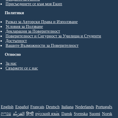
Присъединете се към моя Екип
Политики
Разказ за Авторски Права и Използване
Условия за Ползване
Декларация за Поверителност
Поверителност и Сигурност за Училища и Студенти
Достъпност
Вашите Възможности за Поверителност
Относно
За нас
Свържете се с нас
English
Español
Français
Deutsch
Italiana
Nederlands
Português
עברית
العَرَبِيَّة
हिन्दी
ру́сский язы́к
Dansk
Svenska
Suomi
Norsk