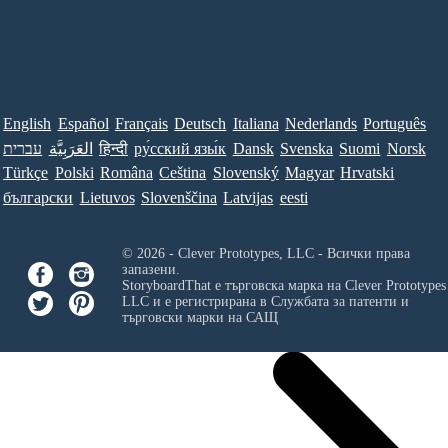
English
Español
Français
Deutsch
Italiana
Nederlands
Português
עברית
العَرَبِيَّة
हिन्दी
ру́сский язы́к
Dansk
Svenska
Suomi
Norsk
Türkçe
Polski
Româna
Ceština
Slovenský
Magyar
Hrvatski
български
Lietuvos
Slovenščina
Latvijas
eesti
© 2026 - Clever Prototypes, LLC - Всички права
запазени.
StoryboardThat е търговска марка на
Clever Prototypes
LLC
и е регистрирана в Службата за патенти и
търговски марки на САЩ