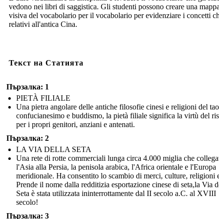
vedono nei libri di saggistica. Gli studenti possono creare una mapp
visiva del vocabolario per il vocabolario per evidenziare i concetti c
relativi all'antica Cina.
Текст на Статията
Пързалка: 1
PIETÀ FILIALE
Una pietra angolare delle antiche filosofie cinesi e religioni del ta
confucianesimo e buddismo, la pietà filiale significa la virtù del ri
per i propri genitori, anziani e antenati.
Пързалка: 2
LA VIA DELLA SETA
Una rete di rotte commerciali lunga circa 4.000 miglia che colleg
l'Asia alla Persia, la penisola arabica, l'Africa orientale e l'Europa
meridionale. Ha consentito lo scambio di merci, culture, religioni 
Prende il nome dalla redditizia esportazione cinese di seta,la Via d
Seta è stata utilizzata ininterrottamente dal II secolo a.C. al XVIII
secolo!
Пързалка: 3