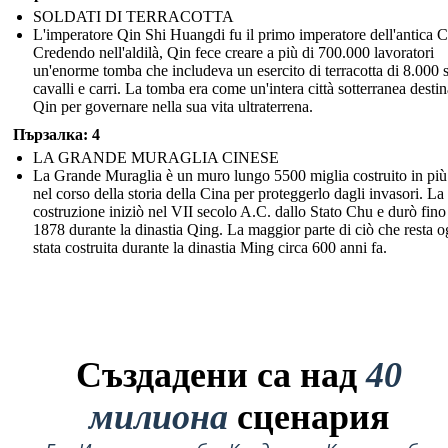
SOLDATI DI TERRACOTTA
L'imperatore Qin Shi Huangdi fu il primo imperatore dell'antica C
Credendo nell'aldilà, Qin fece creare a più di 700.000 lavoratori
un'enorme tomba che includeva un esercito di terracotta di 8.000 s
cavalli e carri. La tomba era come un'intera città sotterranea destin
Qin per governare nella sua vita ultraterrena.
Пързалка: 4
LA GRANDE MURAGLIA CINESE
La Grande Muraglia è un muro lungo 5500 miglia costruito in più 
nel corso della storia della Cina per proteggerlo dagli invasori. La
costruzione iniziò nel VII secolo A.C. dallo Stato Chu e durò fino
1878 durante la dinastia Qing. La maggior parte di ciò che resta o
stata costruita durante la dinastia Ming circa 600 anni fa.
Създадени са над
40
милиона
сценария