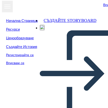
Вп
СЪЗДАЙТЕ STORYBOARD
Начална Страница
Ресурси
Ценообразуване
Създайте История
Регистрирайте се
Вписвам се
Vocabolario Della Cina