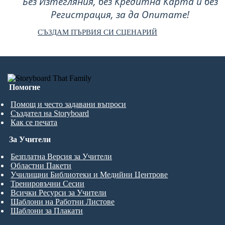
Без Изтегляния, без Кредитна Карта и без
Регистрация, за да Опитате!
СЪЗДАМ ПЪРВИЯ СИ СЦЕНАРИЙ
Помогне
Помощ и често задавани въпроси
Създател на Storyboard
Как се печата
За Учители
Безплатна Версия за Учители
Областни Пакети
Училищни Библиотеки и Медийни Центрове
Тренировъчни Сесии
Всички Ресурси за Учители
Шаблони на Работни Листове
Шаблони за Плакати