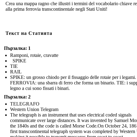
Crea una mappa ragno che illustri i termini del vocabolario chiave re
alla prima ferrovia transcontinentale negli Stati Uniti!
Текст на Статията
Пързалка: 1
Ramponi, rotaie, cravatte
SPIKE
TIE
RAIL
SPIKE: un grosso chiodo per il fissaggio delle rotaie per i legami.
FERROVIA: una sbarra di ferro che forma un binario. TIE: i supp
legno a cui sono fissati i binari.
Пързалка: 2
TELEGRAFO
Western Union Telegram
The telegraph is an instrument that uses electrical coded signals
communicate over large distances. It was invented by Samuel Mor
the 1840s and the code is called Morse Code.On October 24, 186
first transcontinental telegraph system was completed by Western
making it possible to transmit messages from coast to coast.