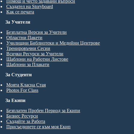
Помощ и често задавани въпроси
Създател на Storyboard
Как се печата
За Учители
Безплатна Версия за Учители
Областни Пакети
Училищни Библиотеки и Медийни Центрове
Тренировъчни Сесии
Всички Ресурси за Учители
Шаблони на Работни Листове
Шаблони за Плакати
За Студенти
Моята Класна Стая
Photos For Class
За Екипи
Безплатен Пробен Период за Екипи
Бизнес Ресурси
Създайте за Работа
Присъединете се към моя Екип