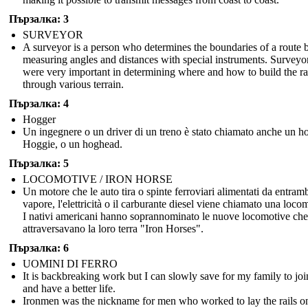
Пързалка: 3
SURVEYOR
A surveyor is a person who determines the boundaries of a route 
measuring angles and distances with special instruments. Surveyo
were very important in determining where and how to build the ra
through various terrain.
Пързалка: 4
Hogger
Un ingegnere o un driver di un treno è stato chiamato anche un h
Hoggie, o un hoghead.
Пързалка: 5
LOCOMOTIVE / IRON HORSE
Un motore che le auto tira o spinte ferroviari alimentati da entramb
vapore, l'elettricità o il carburante diesel viene chiamato una loco
I nativi americani hanno soprannominato le nuove locomotive che
attraversavano la loro terra "Iron Horses".
Пързалка: 6
UOMINI DI FERRO
It is backbreaking work but I can slowly save for my family to jo
and have a better life.
Ironmen was the nickname for men who worked to lay the rails on