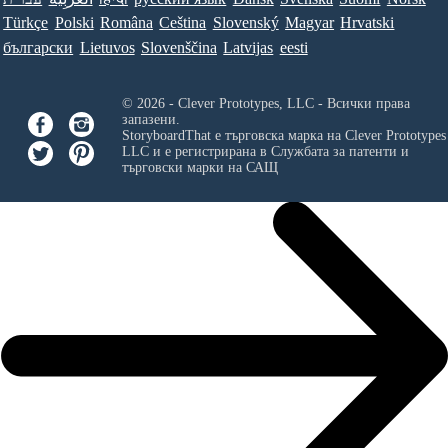
Türkçe
Polski
Româna
Ceština
Slovenský
Magyar
Hrvatski
български
Lietuvos
Slovenščina
Latvijas
eesti
© 2026 - Clever Prototypes, LLC - Всички права
запазени.
StoryboardThat е търговска марка на
Clever Prototypes
LLC
и е регистрирана в Службата за патенти и
търговски марки на САЩ