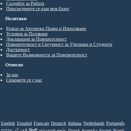
Създайте за Работа
Присъединете се към моя Екип
Политики
Разказ за Авторски Права и Използване
Условия за Ползване
Декларация за Поверителност
Поверителност и Сигурност за Училища и Студенти
Достъпност
Вашите Възможности за Поверителност
Относно
За нас
Свържете се с нас
English
Español
Français
Deutsch
Italiana
Nederlands
Português
עברית
العَرَبِيَّة
हिन्दी
ру́сский язы́к
Dansk
Svenska
Suomi
Norsk