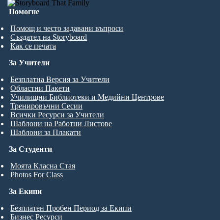
Помогне
Помощ и често задавани въпроси
Създател на Storyboard
Как се печата
За Учители
Безплатна Версия за Учители
Областни Пакети
Училищни Библиотеки и Медийни Центрове
Тренировъчни Сесии
Всички Ресурси за Учители
Шаблони на Работни Листове
Шаблони за Плакати
За Студенти
Моята Класна Стая
Photos For Class
За Екипи
Безплатен Пробен Период за Екипи
Бизнес Ресурси