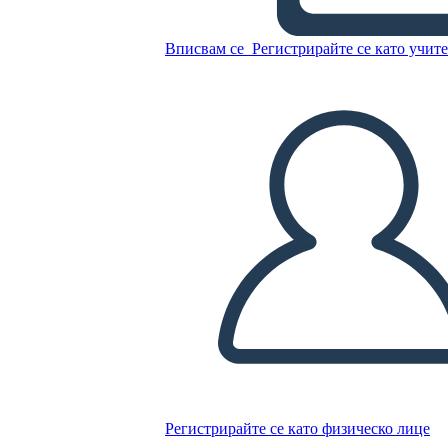
Копирайте този Storyboard
СЪЗДАЙТЕ СЦЕНАРИЙ
Вписвам се
Регистрирайте се като учит
ПУСКАНЕ НА СЛАЙДШОУ
ЧЕТИ МИ
Регистрирайте се като физическо лице