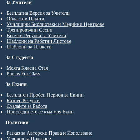
За Учители
Безплатна Версия за Учители
Областни Пакети
Училищни Библиотеки и Медийни Центрове
Тренировъчни Сесии
Всички Ресурси за Учители
Шаблони на Работни Листове
Шаблони за Плакати
За Студенти
Моята Класна Стая
Photos For Class
За Екипи
Безплатен Пробен Период за Екипи
Бизнес Ресурси
Създайте за Работа
Присъединете се към моя Екип
Политики
Разказ за Авторски Права и Използване
Условия за Ползване