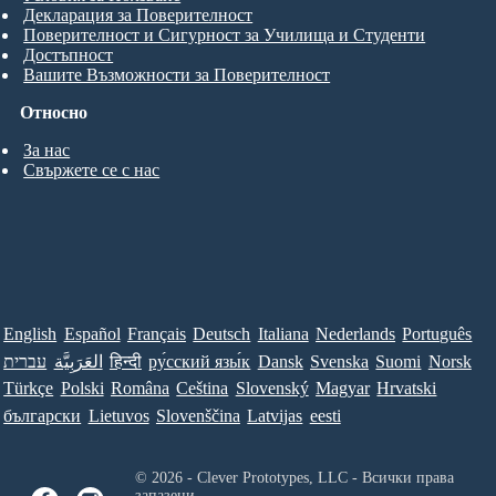
Декларация за Поверителност
Поверителност и Сигурност за Училища и Студенти
Достъпност
Вашите Възможности за Поверителност
Относно
За нас
Свържете се с нас
English
Español
Français
Deutsch
Italiana
Nederlands
Português
עברית
العَرَبِيَّة
हिन्दी
ру́сский язы́к
Dansk
Svenska
Suomi
Norsk
Türkçe
Polski
Româna
Ceština
Slovenský
Magyar
Hrvatski
български
Lietuvos
Slovenščina
Latvijas
eesti
© 2026 - Clever Prototypes, LLC - Всички права
запазени.