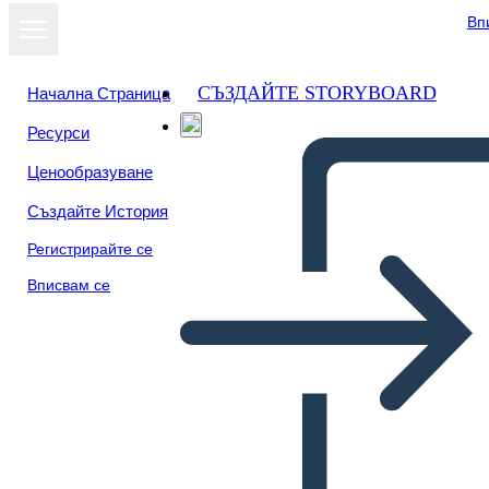
Вп
СЪЗДАЙТЕ STORYBOARD
Начална Страница
Ресурси
Преглед като
Ценообразуване
слайдшоу
Създайте История
Регистрирайте се
Вписвам се