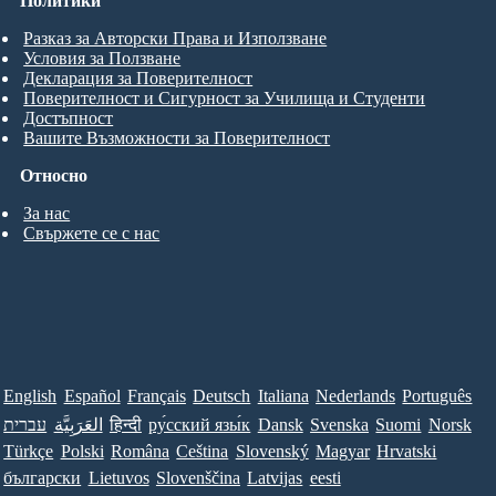
Политики
Разказ за Авторски Права и Използване
Условия за Ползване
Декларация за Поверителност
Поверителност и Сигурност за Училища и Студенти
Достъпност
Вашите Възможности за Поверителност
Относно
За нас
Свържете се с нас
English
Español
Français
Deutsch
Italiana
Nederlands
Português
עברית
العَرَبِيَّة
हिन्दी
ру́сский язы́к
Dansk
Svenska
Suomi
Norsk
Türkçe
Polski
Româna
Ceština
Slovenský
Magyar
Hrvatski
български
Lietuvos
Slovenščina
Latvijas
eesti