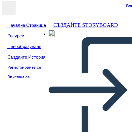
Вп
СЪЗДАЙТЕ STORYBOARD
Начална Страница
Ресурси
Преглед като
Ценообразуване
слайдшоу
Създайте История
Регистрирайте се
Вписвам се