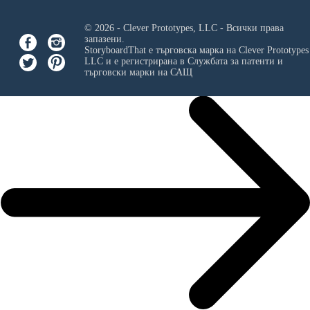
© 2026 - Clever Prototypes, LLC - Всички права
запазени.
StoryboardThat е търговска марка на
Clever Prototypes
LLC
и е регистрирана в Службата за патенти и
търговски марки на САЩ