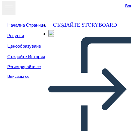
Вп
СЪЗДАЙТЕ STORYBOARD
Начална Страница
Ресурси
Преглед като
Ценообразуване
слайдшоу
Създайте История
Регистрирайте се
Вписвам се
Spider Map Príčina a