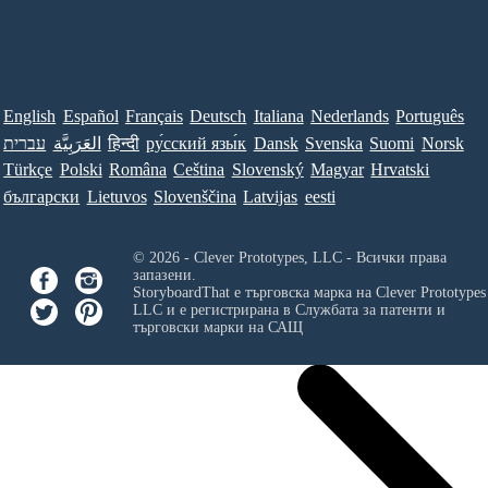
English
Español
Français
Deutsch
Italiana
Nederlands
Português
עברית
العَرَبِيَّة
हिन्दी
ру́сский язы́к
Dansk
Svenska
Suomi
Norsk
Türkçe
Polski
Româna
Ceština
Slovenský
Magyar
Hrvatski
български
Lietuvos
Slovenščina
Latvijas
eesti
© 2026 - Clever Prototypes, LLC - Всички права
запазени.
StoryboardThat е търговска марка на
Clever Prototypes
LLC
и е регистрирана в Службата за патенти и
търговски марки на САЩ