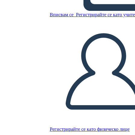
Následok Pracovný List BW
Landscape
Вписвам се
Регистрирайте се като учит
Копирайте този Storyboard
СЪЗДАЙТЕ СЦЕНАРИЙ
ПУСКАНЕ НА СЛАЙДШОУ
ЧЕТИ МИ
Регистрирайте се като физическо лице