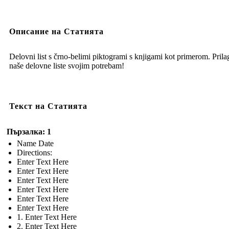
Описание на Статията
Delovni list s črno-belimi piktogrami s knjigami kot primerom. Prila
naše delovne liste svojim potrebam!
Текст на Статията
Пързалка: 1
Name Date
Directions:
Enter Text Here
Enter Text Here
Enter Text Here
Enter Text Here
Enter Text Here
Enter Text Here
1. Enter Text Here
2. Enter Text Here