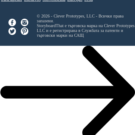
© 2026 - Clever Prototypes, LLC - Всички права
запазени.
StoryboardThat е търговска марка на
Clever Prototypes
LLC
и е регистрирана в Службата за патенти и
търговски марки на САЩ