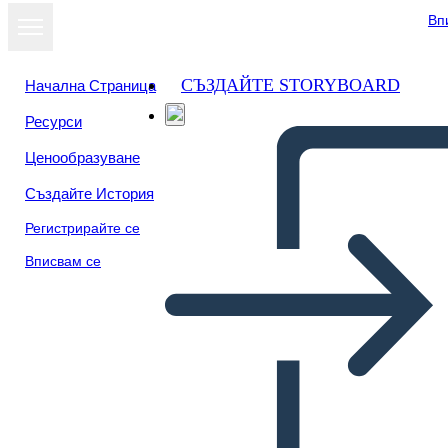
Вп
СЪЗДАЙТЕ STORYBOARD
Начална Страница
Ресурси
Преглед като
Ценообразуване
слайдшоу
Създайте История
Регистрирайте се
Вписвам се
Piktogram Portret ČB 1