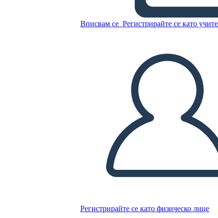
Вписвам се
Регистрирайте се като учит
Копирайте този Storyboard
СЪЗДАЙТЕ СЦЕНАРИЙ
ПУСКАНЕ НА СЛАЙДШОУ
ЧЕТИ МИ
Регистрирайте се като физическо лице