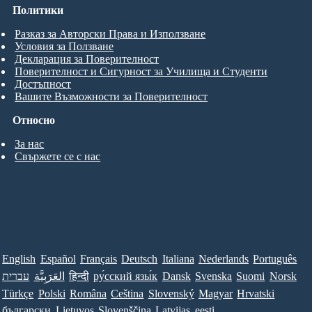
Политики
Разказ за Авторски Права и Използване
Условия за Ползване
Декларация за Поверителност
Поверителност и Сигурност за Училища и Студенти
Достъпност
Вашите Възможности за Поверителност
Относно
За нас
Свържете се с нас
English
Español
Français
Deutsch
Italiana
Nederlands
Português
עברית
العَرَبِيَّة
हिन्दी
ру́сский язы́к
Dansk
Svenska
Suomi
Norsk
Türkçe
Polski
Româna
Ceština
Slovenský
Magyar
Hrvatski
български
Lietuvos
Slovenščina
Latvijas
eesti