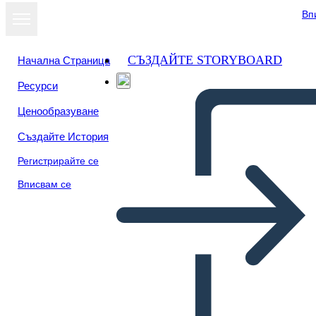
Вп
СЪЗДАЙТЕ STORYBOARD
Начална Страница
Ресурси
Ценообразуване
Създайте История
Регистрирайте се
Вписвам се
Tedenska Mreža-plakat