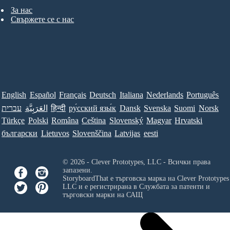
За нас
Свържете се с нас
English
Español
Français
Deutsch
Italiana
Nederlands
Português
עברית
العَرَبِيَّة
हिन्दी
ру́сский язы́к
Dansk
Svenska
Suomi
Norsk
Türkçe
Polski
Româna
Ceština
Slovenský
Magyar
Hrvatski
български
Lietuvos
Slovenščina
Latvijas
eesti
© 2026 - Clever Prototypes, LLC - Всички права
запазени.
StoryboardThat е търговска марка на
Clever Prototypes
LLC
и е регистрирана в Службата за патенти и
търговски марки на САЩ