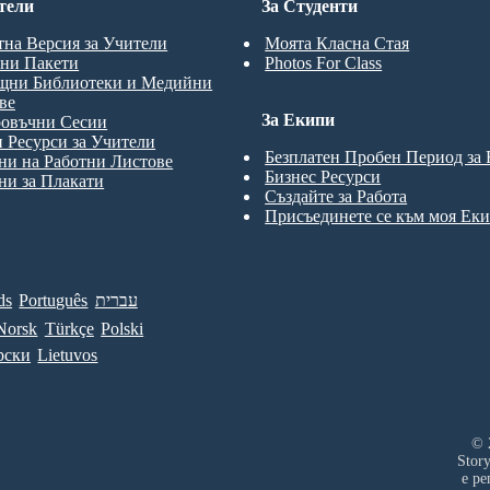
тели
За Студенти
тна Версия за Учители
Моята Класна Стая
ни Пакети
Photos For Class
щни Библиотеки и Медийни
ве
За Екипи
ровъчни Сесии
 Ресурси за Учители
Безплатен Пробен Период за
и на Работни Листове
Бизнес Ресурси
и за Плакати
Създайте за Работа
Присъединете се към моя Ек
ds
Português
עברית
Norsk
Türkçe
Polski
рски
Lietuvos
© 
Stor
е ре