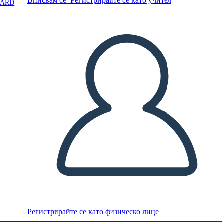
Вписвам се
Регистрирайте се като учител
OARD
Регистрирайте се като физическо лице