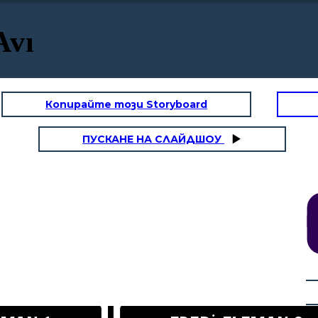
Avı
Копирайте този Storyboard
AN 2
EDEBİ ELEMAN 3
ПУСКАНЕ НА СЛАЙДШОУ