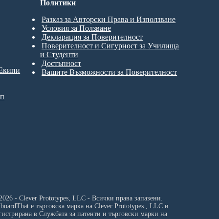
Политики
Разказ за Авторски Права и Използване
Условия за Ползване
Декларация за Поверителност
Поверителност и Сигурност за Училища
и Студенти
Достъпност
 Екипи
Вашите Възможности за Поверителност
ип
2026 - Clever Prototypes, LLC - Всички права запазени.
yboardThat е търговска марка на
Clever Prototypes , LLC
и
гистрирана в Службата за патенти и търговски марки на