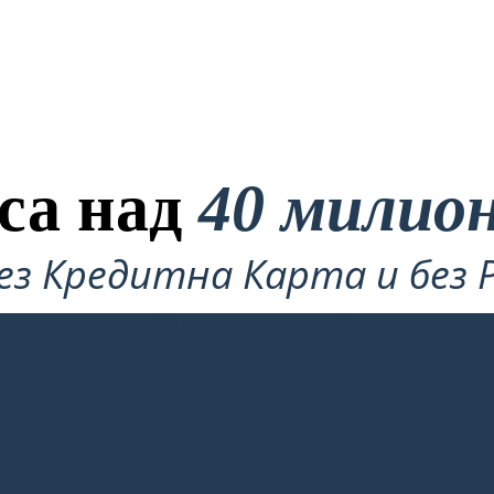
са над
40 милио
ез Кредитна Карта и без 
Опитате!