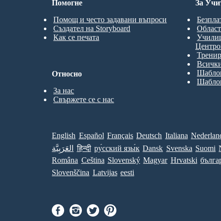
Помогне
За Учи
Помощ и често задавани въпроси
Безпла
Създател на Storyboard
Област
Как се печата
Учили
Центро
Трени
Всички
Шаблон
Относно
Шаблон
За нас
Свържете се с нас
English
Español
Français
Deutsch
Italiana
Nederlan
العَرَبِيَّة
हिन्दी
ру́сский язы́к
Dansk
Svenska
Suomi
Româna
Ceština
Slovenský
Magyar
Hrvatski
бълга
Slovenščina
Latvijas
eesti