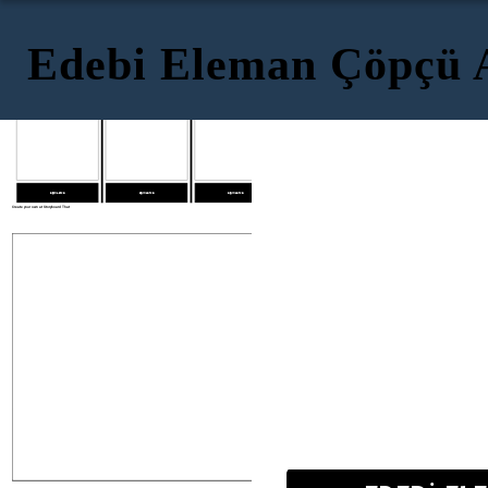
Edebi Eleman Çöpçü 
EDEBİ ELEMAN 1
EDEBİ ELEMAN 2
EDEBİ ELEMAN 3
EDEBİ ELEMAN 1
EDEBİ ELEM
AÇIKLAMA
AÇIKLAMA
AÇIKLAMA
Create your own at Storyboard That