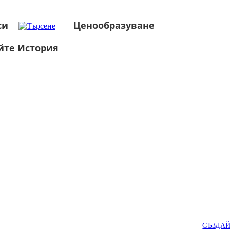
си
Ценообразуване
йте История
СЪЗДА