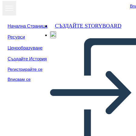
Вп
СЪЗДАЙТЕ STORYBOARD
Начална Страница
Ресурси
Преглед като
Ценообразуване
слайдшоу
Създайте История
Регистрирайте се
Вписвам се
Eylem Planı Bilgi Örneği