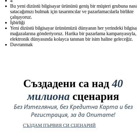
4
Bu yeni dizüstü bilgisayar ürününü geniş bir müşteri grubuna nası
satacağımızı bulmak için tasarımcılar ve pazarlamacılarla birlikte
çalışıyoruz.
İşbirliği
Yeni dizüstü bilgisayar ürünümüzü dünyanın her yerindeki bilgisa
mağazalarına gönderiyoruz. Harika bir pazarlama kampanyasıyla,
elektronik dünyasında kolayca tanınan bir isim haline geleceğiz.
Davranmak
Създадени са над
40
милиона
сценария
Без Изтегляния, без Кредитна Карта и без
Регистрация, за да Опитате!
СЪЗДАМ ПЪРВИЯ СИ СЦЕНАРИЙ