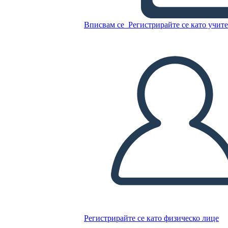
Вписвам се
Регистрирайте се като учит
Копирайте този Storyboard
СЪЗДАЙТЕ СЦЕНАРИЙ
ПУСКАНЕ НА СЛАЙДШОУ
ЧЕТИ МИ
Регистрирайте се като физическо лице