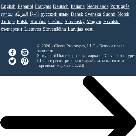
English
Español
Français
Deutsch
Italiana
Nederlands
Português
עברית
العَرَبِيَّة
हिन्दी
ру́сский язы́к
Dansk
Svenska
Suomi
Norsk
Türkçe
Polski
Româna
Ceština
Slovenský
Magyar
Hrvatski
български
Lietuvos
Slovenščina
Latvijas
eesti
© 2026 - Clever Prototypes, LLC - Всички права
запазени.
StoryboardThat е търговска марка на
Clever Prototypes
LLC
и е регистрирана в Службата за патенти и
търговски марки на САЩ