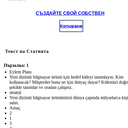
СЪЗДАЙТЕ СВОЙ СОБСТВЕН
Копиране
Текст на Статията
Пързалка: 1
Eylem Planı
Yeni dizüstü bilgisayar ürünü için hedef kitleyi tanımlayın. Kim
kullanacak? Müşteriler buna ne için ihtiyaç duyar? Kitlemizi doğr
şekilde tanımlar ve oradan çalışırız.
strateji
Yeni dizüstü bilgisayar ürünümüzü dünya çapında milyarlarca kiş
satın.
Amaç
2
1
3