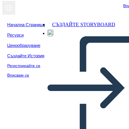
Вп
СЪЗДАЙТЕ STORYBOARD
Начална Страница
Ресурси
Ценообразуване
Създайте История
Регистрирайте се
Вписвам се
Kontrol Paneli Tel Çerçeve-2