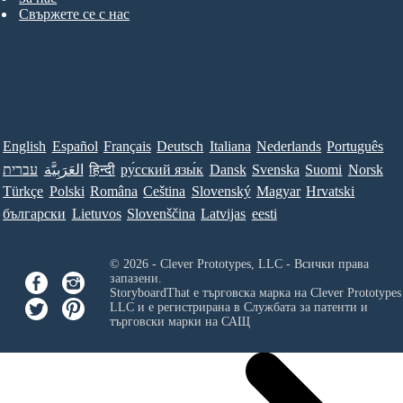
Свържете се с нас
English
Español
Français
Deutsch
Italiana
Nederlands
Português
עברית
العَرَبِيَّة
हिन्दी
ру́сский язы́к
Dansk
Svenska
Suomi
Norsk
Türkçe
Polski
Româna
Ceština
Slovenský
Magyar
Hrvatski
български
Lietuvos
Slovenščina
Latvijas
eesti
© 2026 - Clever Prototypes, LLC - Всички права
запазени.
StoryboardThat е търговска марка на
Clever Prototypes
LLC
и е регистрирана в Службата за патенти и
търговски марки на САЩ