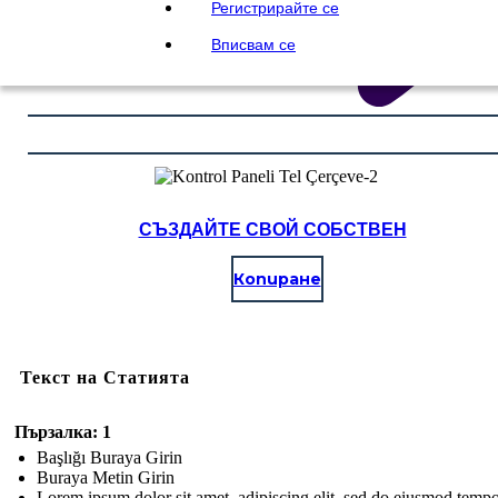
Регистрирайте се
Вписвам се
СЪЗДАЙТЕ СВОЙ СОБСТВЕН
Копиране
Текст на Статията
Пързалка: 1
Başlığı Buraya Girin
Buraya Metin Girin
Lorem ipsum dolor sit amet, adipiscing elit, sed do eiusmod temp