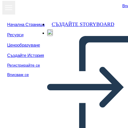
Вп
СЪЗДАЙТЕ STORYBOARD
Начална Страница
Ресурси
Ценообразуване
Създайте История
Регистрирайте се
Вписвам се
Yatay Zaman Çizelgesi