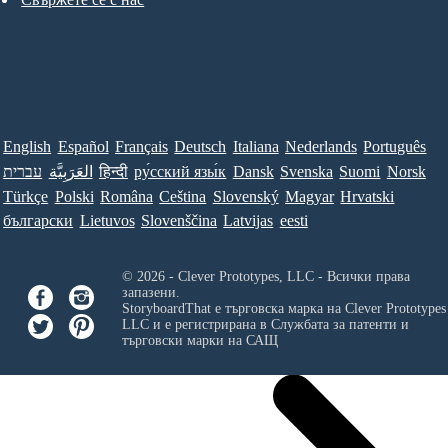
English
Español
Français
Deutsch
Italiana
Nederlands
Português
עברית
العَرَبِيَّة
हिन्दी
ру́сский язы́к
Dansk
Svenska
Suomi
Norsk
Türkçe
Polski
Româna
Ceština
Slovenský
Magyar
Hrvatski
български
Lietuvos
Slovenščina
Latvijas
eesti
© 2026 - Clever Prototypes, LLC - Всички права
запазени.
StoryboardThat е търговска марка на
Clever Prototypes
LLC
и е регистрирана в Службата за патенти и
търговски марки на САЩ