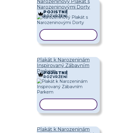
Narozeninový Plakát s
Narozeninovými Dorty
POJISTNÉ
ROZVRŽENÍ
KOPÍROVAT ŠABLONU
Plakát k Narozeninám
Inspirovaný Zábavním
Parkem
POJISTNÉ
ROZVRŽENÍ
KOPÍROVAT ŠABLONU
Plakát k Narozeninám