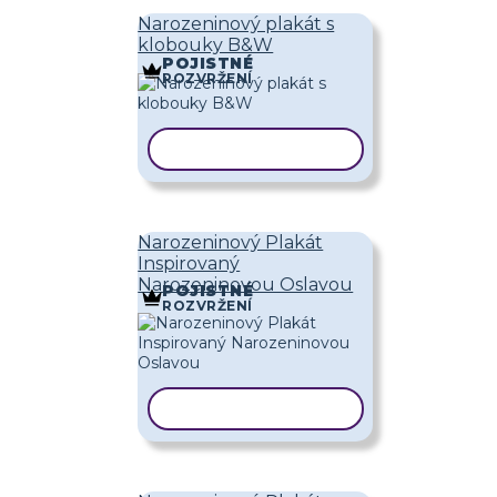
Narozeninový plakát s
klobouky B&W
POJISTNÉ
ROZVRŽENÍ
KOPÍROVAT ŠABLONU
Narozeninový Plakát
Inspirovaný
Narozeninovou Oslavou
POJISTNÉ
ROZVRŽENÍ
KOPÍROVAT ŠABLONU