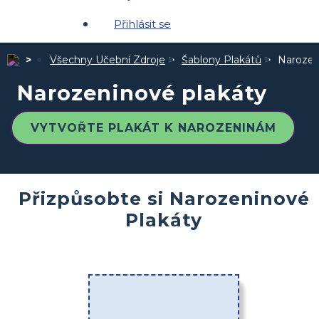
Přihlásit se
Všechny Učební Zdroje
Šablony Plakátů
Narozen
Narozeninové plakáty
VYTVOŘTE PLAKÁT K NAROZENINÁM
Přizpůsobte si Narozeninové
Plakáty