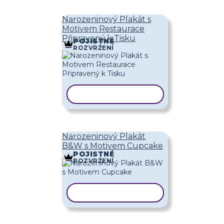
Narozeninový Plakát s
Motivem Restaurace
Připravený k Tisku
POJISTNÉ
ROZVRŽENÍ
KOPÍROVAT ŠABLONU
Narozeninový Plakát
B&W s Motivem Cupcake
POJISTNÉ
ROZVRŽENÍ
KOPÍROVAT ŠABLONU