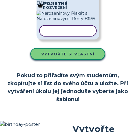
B&W
POJISTNÉ
ROZVRŽENÍ
KOPÍROVAT ŠABLONU
VYTVOŘTE SI VLASTNÍ
Pokud to přiřadíte svým studentům,
zkopírujte si list do svého účtu a uložte. Při
vytváření úkolu jej jednoduše vyberte jako
šablonu!
Vytvořte