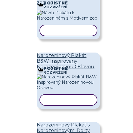
zoo
POJISTNÉ
ROZVRŽENÍ
KOPÍROVAT ŠABLONU
Narozeninový Plakát
B&W Inspirovaný
Narozeninovou Oslavou
POJISTNÉ
ROZVRŽENÍ
KOPÍROVAT ŠABLONU
Narozeninový Plakát s
Narozeninovými Dorty