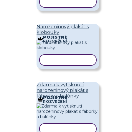
KOPÍROVAT ŠABLONU
Narozeninový plakát s
klobouky
POJISTNÉ
ROZVRŽENÍ
KOPÍROVAT ŠABLONU
Zdarma k vytisknutí
narozeninový plakát s
fáborky a balónky
POJISTNÉ
ROZVRŽENÍ
KOPÍROVAT ŠABLONU