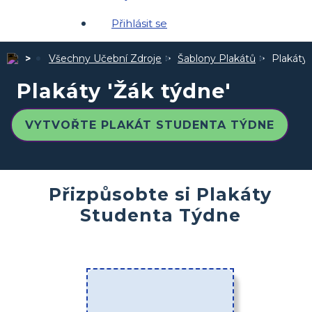
Přihlásit se
Všechny Učební Zdroje
Šablony Plakátů
Plakáty 
Plakáty 'Žák týdne'
VYTVOŘTE PLAKÁT STUDENTA TÝDNE
Přizpůsobte si Plakáty
Studenta Týdne