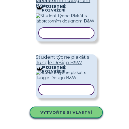
laboratorním designem
B&W
POJISTNÉ
ROZVRŽENÍ
KOPÍROVAT ŠABLONU
Student týdne plakát s
Jungle Design B&W
POJISTNÉ
ROZVRŽENÍ
KOPÍROVAT ŠABLONU
VYTVOŘTE SI VLASTNÍ