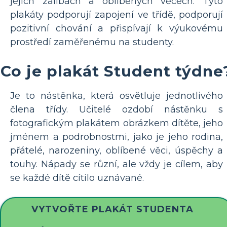
jejich zálibách a oblíbených věcech. Tyto
plakáty podporují zapojení ve třídě, podporují
pozitivní chování a přispívají k výukovému
prostředí zaměřenému na studenty.
Co je plakát Student týdne
Je to nástěnka, která osvětluje jednotlivého
člena třídy. Učitelé ozdobí nástěnku s
fotografickým plakátem obrázkem dítěte, jeho
jménem a podrobnostmi, jako je jeho rodina,
přátelé, narozeniny, oblíbené věci, úspěchy a
touhy. Nápady se různí, ale vždy je cílem, aby
se každé dítě cítilo uznávané.
VYTVOŘTE PLAKÁT STUDENTA