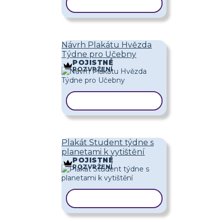
KOPÍROVAT ŠABLONU
Návrh Plakátu Hvězda
Týdne pro Učebny
POJISTNÉ
ROZVRŽENÍ
KOPÍROVAT ŠABLONU
Plakát Student týdne s
planetami k vytištění
POJISTNÉ
ROZVRŽENÍ
KOPÍROVAT ŠABLONU