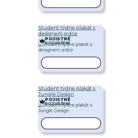
KOPÍROVAT ŠABLONU
Student týdne plakát s
designem srdce
POJISTNÉ
ROZVRŽENÍ
KOPÍROVAT ŠABLONU
Student týdne plakát s
Jungle Design
POJISTNÉ
ROZVRŽENÍ
KOPÍROVAT ŠABLONU