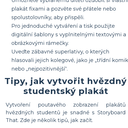
Umožněte vybranému dítěti ozdobit si vlastn
plakát fixami a pozvěte své přátele nebo
spolustolovníky, aby přispěli.
Pro jednoduché vytváření a tisk použijte
digitální šablony s vyplnitelnými textovými a
obrázkovými rámečky.
Uveďte zábavné superlativy, o kterých
hlasovali jejich kolegové, jako je „třídní komik
nebo „nejpozitivnější“.
Tipy, jak vytvořit hvězdný
studentský plakát
Vytvoření poutavého zobrazení plakátů
hvězdných studentů je snadné s Storyboard
That. Zde je několik tipů, jak začít.