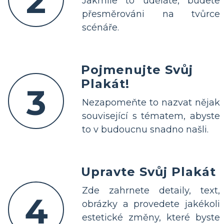
2
Jakmile to uděláte, budete
přesměrováni na tvůrce
scénáře.
Pojmenujte Svůj
Plakát!
3
Nezapomeňte to nazvat nějak
související s tématem, abyste
to v budoucnu snadno našli.
Upravte Svůj Plakát
Zde zahrnete detaily, text,
4
obrázky a provedete jakékoli
estetické změny, které byste