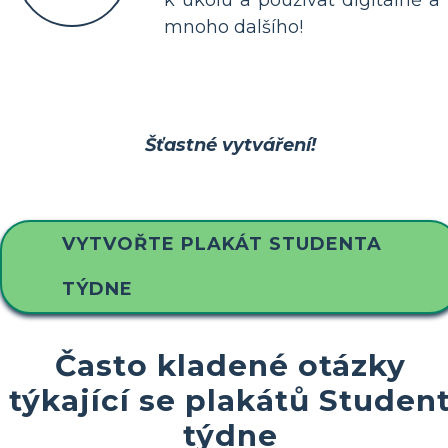
k úkolu a používat digitálně a
mnoho dalšího!
Šťastné vytváření!
VYTVOŘTE PLAKÁT STUDENTA
TÝDNE
Často kladené otázky
týkající se plakátů Studen
týdne