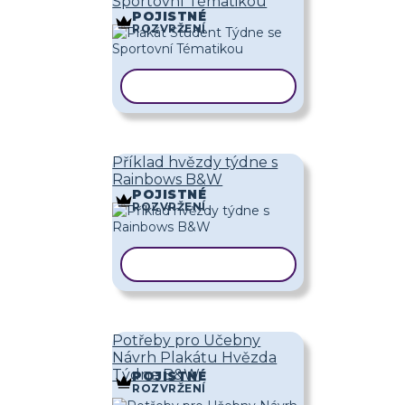
Sportovní Tématikou
POJISTNÉ
ROZVRŽENÍ
KOPÍROVAT ŠABLONU
Příklad hvězdy týdne s
Rainbows B&W
POJISTNÉ
ROZVRŽENÍ
KOPÍROVAT ŠABLONU
Potřeby pro Učebny
Návrh Plakátu Hvězda
Týdne B&W
POJISTNÉ
ROZVRŽENÍ