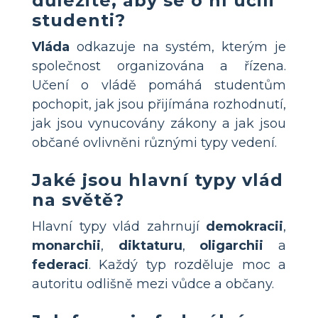
důležité, aby se o ní učili
studenti?
Vláda
odkazuje na systém, kterým je
společnost organizována a řízena.
Učení o vládě pomáhá studentům
pochopit, jak jsou přijímána rozhodnutí,
jak jsou vynucovány zákony a jak jsou
občané ovlivněni různými typy vedení.
Jaké jsou hlavní typy vlád
na světě?
Hlavní typy vlád zahrnují
demokracii
,
monarchii
,
diktaturu
,
oligarchii
a
federaci
. Každý typ rozděluje moc a
autoritu odlišně mezi vůdce a občany.