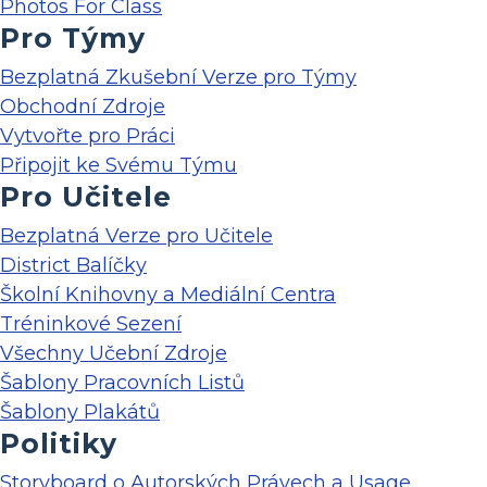
Photos For Class
Pro Týmy
Bezplatná Zkušební Verze pro Týmy
Obchodní Zdroje
Vytvořte pro Práci
Připojit ke Svému Týmu
Pro Učitele
Bezplatná Verze pro Učitele
District Balíčky
Školní Knihovny a Mediální Centra
Tréninkové Sezení
Všechny Učební Zdroje
Šablony Pracovních Listů
Šablony Plakátů
Politiky
Storyboard o Autorských Právech a Usage