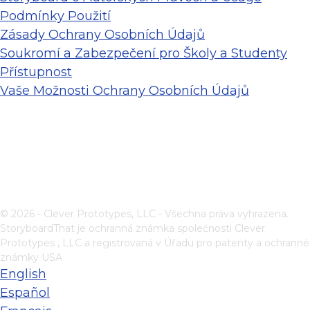
Podmínky Použití
Zásady Ochrany Osobních Údajů
Soukromí a Zabezpečení pro Školy a Studenty
Přístupnost
Vaše Možnosti Ochrany Osobních Údajů
© 2026 - Clever Prototypes, LLC - Všechna práva vyhrazena.
StoryboardThat je ochranná známka společnosti
Clever
Prototypes , LLC
a registrovaná v Úřadu pro patenty a ochranné
známky USA
English
Español