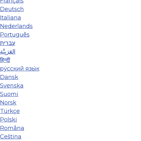
Français
Deutsch
Italiana
Nederlands
Português
עברית
العَرَبِيَّة
हिन्दी
ру́сский язы́к
Dansk
Svenska
Suomi
Norsk
Türkçe
Polski
Româna
Ceština