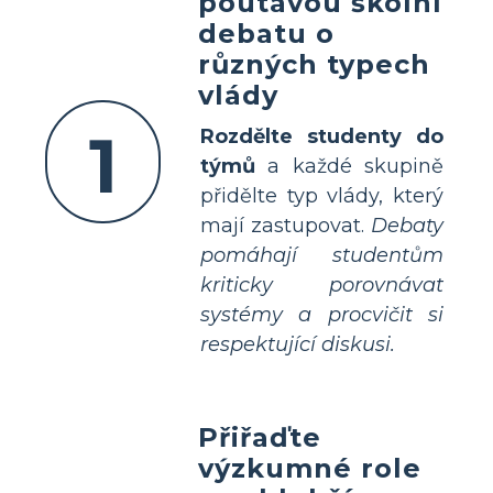
poutavou školní
debatu o
různých typech
vlády
1
Rozdělte studenty do
týmů
a každé skupině
přidělte typ vlády, který
mají zastupovat.
Debaty
pomáhají studentům
kriticky porovnávat
systémy a procvičit si
respektující diskusi.
Přiřaďte
výzkumné role