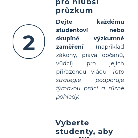
pro hlubší
průzkum
Dejte každému
studentovi nebo
2
skupině výzkumné
zaměření
(například
zákony, práva občanů,
vůdci) pro jejich
přiřazenou vládu.
Tato
strategie podporuje
týmovou práci a různé
pohledy.
Vyberte
studenty, aby