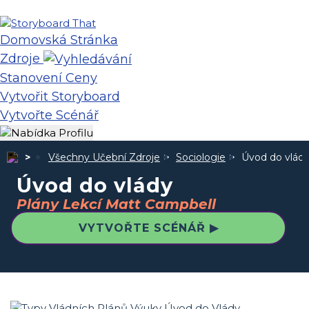
Domovská Stránka
Zdroje
Stanovení Ceny
Vytvořit Storyboard
Vytvořte Scénář
Všechny Učební Zdroje
Sociologie
Úvod do vlád
Úvod do vlády
Plány Lekcí Matt Campbell
VYTVOŘTE SCÉNÁŘ ▶