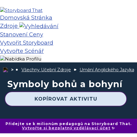
Domovská Stránka
Zdroje
Stanovení Ceny
Vytvořit Storyboard
Vytvořte Scénář
Všechny Učební Zdroje
Umění Anglického Jazyka
Symboly bohů a bohyní
KOPÍROVAT AKTIVITU
Přidejte se k milionům pedagogů na Storyboard That.
Vytvořte si bezplatný vzdělávací účet
✨