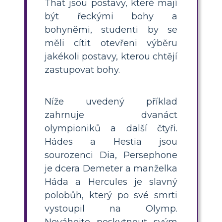
That jsou postavy, které mají
být řeckými bohy a
bohyněmi, studenti by se
měli cítit otevřeni výběru
jakékoli postavy, kterou chtějí
zastupovat bohy.
Níže uvedený příklad
zahrnuje dvanáct
olympioniků a další čtyři.
Hádes a Hestia jsou
sourozenci Dia, Persephone
je dcera Demeter a manželka
Háda a Hercules je slavný
polobůh, který po své smrti
vystoupil na Olymp.
Neváhejte poskytnout svým