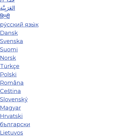
العَرَبِيَّة
हिन्दी
ру́сский язы́к
Dansk
Svenska
Suomi
Norsk
Türkçe
Polski
Româna
Ceština
Slovenský
Magyar
Hrvatski
български
Lietuvos