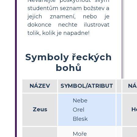
studentům seznam božstev a
jejich znamení, nebo je
dokonce nechte ilustrovat
tolik, kolik je napadne!
Symboly řeckých
bohů
NÁZEV
SYMBOL/ATRIBUT
NÁ
Nebe
Zeus
H
Orel
Blesk
Moře