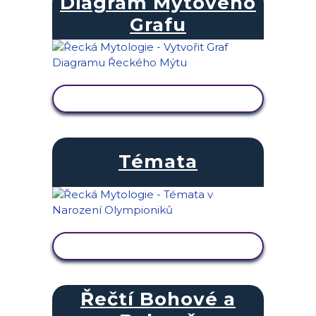
Diagram Mýtového
Grafu
ZOBRAZIT AKTIVITU
Témata
ZOBRAZIT AKTIVITU
Řečtí Bohové a