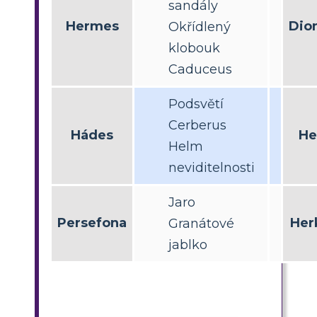
sandály
Hermes
Dio
Okřídlený
klobouk
Caduceus
Podsvětí
Cerberus
Hádes
He
Helm
neviditelnosti
Jaro
Persefona
Her
Granátové
jablko