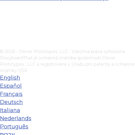
© 2026 - Clever Prototypes, LLC - Všechna práva vyhrazena.
StoryboardThat je ochranná známka společnosti
Clever
Prototypes , LLC
a registrovaná v Úřadu pro patenty a ochranné
známky USA
English
Español
Français
Deutsch
Italiana
Nederlands
Português
עברית