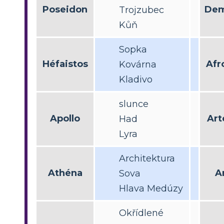
Poseidon
Dem
Trojzubec
Kůň
Sopka
Héfaistos
Afr
Kovárna
Kladivo
slunce
Apollo
Art
Had
Lyra
Architektura
Athéna
A
Sova
Hlava Medúzy
Okřídlené