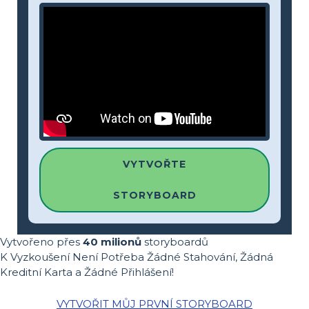
VYTVOŘTE
STORYBOARD
Vytvořeno přes
40 milionů
storyboardů
K Vyzkoušení Není Potřeba Žádné Stahování, Žádná
Kreditní Karta a Žádné Přihlášení!
VYTVOŘIT MŮJ PRVNÍ STORYBOARD