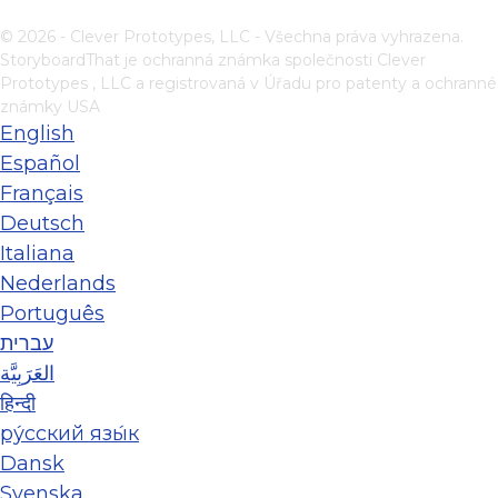
© 2026 - Clever Prototypes, LLC - Všechna práva vyhrazena.
StoryboardThat je ochranná známka společnosti
Clever
Prototypes , LLC
a registrovaná v Úřadu pro patenty a ochranné
známky USA
English
Español
Français
Deutsch
Italiana
Nederlands
Português
עברית
العَرَبِيَّة
हिन्दी
ру́сский язы́к
Dansk
Svenska