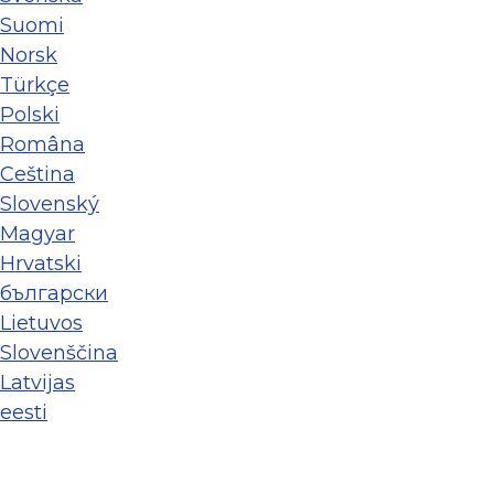
Suomi
Norsk
Türkçe
Polski
Româna
Ceština
Slovenský
Magyar
Hrvatski
български
Lietuvos
Slovenščina
Latvijas
eesti