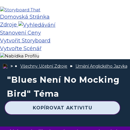
Domovská Stránka
Zdroje
Stanovení Ceny
Vytvořit Storyboard
Vytvořte Scénář
Všechny Učební Zdroje
Umění Anglického Jazyka
"Blues Není No Mocking
Bird" Téma
KOPÍROVAT AKTIVITU