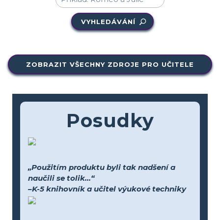
VYHLEDÁVÁNÍ
ZOBRAZIT VŠECHNY ZDROJE PRO UČITELE
Posudky
„Použitím produktu byli tak nadšení a
naučili se tolik...“
–K-5 knihovník a učitel výukové techniky