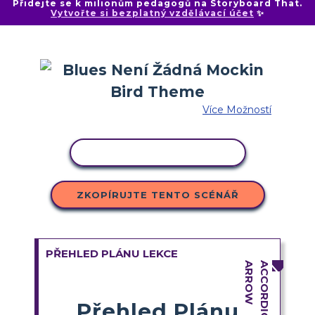
Přidejte se k milionům pedagogů na Storyboard That.
Vytvořte si bezplatný vzdělávací účet
✨
Více Možností
KOPÍROVAT AKTIVITU
ZKOPÍRUJTE TENTO SCÉNÁŘ
PŘEHLED PLÁNU LEKCE
Přehled Plánu