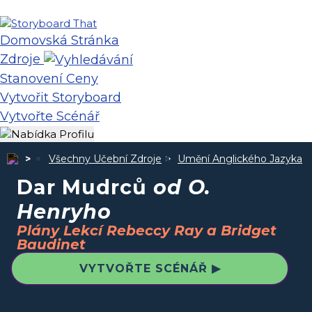
Domovská Stránka
Zdroje
Stanovení Ceny
Vytvořit Storyboard
Vytvořte Scénář
Všechny Učební Zdroje
Umění Anglického Jazyka
Dar Mudrců
od O.
Henryho
Plány Lekcí Rebeccy Ray a Bridget
Baudinet
VYTVOŘTE SCÉNÁŘ ▶