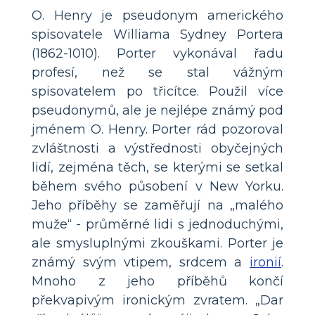
O. Henry je pseudonym amerického
spisovatele Williama Sydney Portera
(1862-1010). Porter vykonával řadu
profesí, než se stal vážným
spisovatelem po třicítce. Použil více
pseudonymů, ale je nejlépe známý pod
jménem O. Henry. Porter rád pozoroval
zvláštnosti a výstřednosti obyčejných
lidí, zejména těch, se kterými se setkal
během svého působení v New Yorku.
Jeho příběhy se zaměřují na „malého
muže“ - průměrné lidi s jednoduchými,
ale smysluplnými zkouškami. Porter je
známý svým vtipem, srdcem a
ironií
.
Mnoho z jeho příběhů končí
překvapivým ironickým zvratem. „Dar