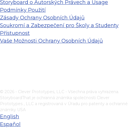
Storyboard o Autorských Právech a Usage
Podmínky Použití
Zásady Ochrany Osobních Údajů
Soukromí a Zabezpečení pro Školy a Studenty
Přístupnost
Vaše Možnosti Ochrany Osobních Údajů
© 2026 - Clever Prototypes, LLC - Všechna práva vyhrazena.
StoryboardThat je ochranná známka společnosti
Clever
Prototypes , LLC
a registrovaná v Úřadu pro patenty a ochranné
známky USA
English
Español