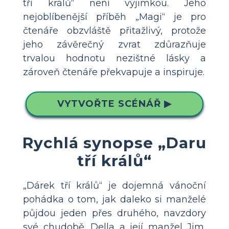
tří králů“ není výjimkou. Jeho
nejoblíbenější příběh „Magi“ je pro
čtenáře obzvláště přitažlivý, protože
jeho závěrečný zvrat zdůrazňuje
trvalou hodnotu nezištné lásky a
zároveň čtenáře překvapuje a inspiruje.
VYTVOŘTE SCÉNÁŘ ▶
Rychlá synopse „Daru
tří králů“
„Dárek tří králů“ je dojemná vánoční
pohádka o tom, jak daleko si manželé
půjdou jeden přes druhého, navzdory
své chudobě. Della a její manžel Jim,