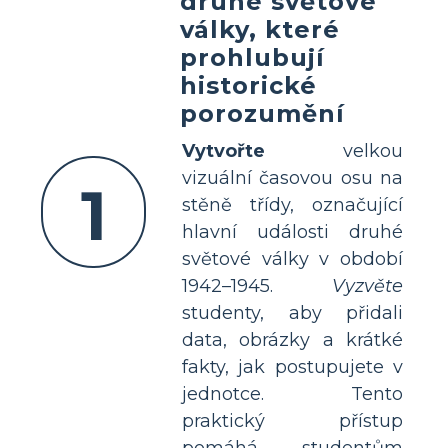
druhé světové
války, které
prohlubují
historické
porozumění
Vytvořte
velkou
vizuální časovou osu na
1
stěně třídy, označující
hlavní události druhé
světové války v období
1942–1945.
Vyzvěte
studenty, aby přidali
data, obrázky a krátké
fakty, jak postupujete v
jednotce. Tento
praktický přístup
pomáhá studentům