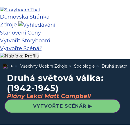
Domovská Stránka
Zdroje
Stanovení Ceny
Vytvořit Storyboard
Vytvořte Scénář
Všechny Učební Zdroje
Sociologie
Druhá světová 
Druhá světová válka:
(1942-1945)
Plány Lekcí Matt Campbell
VYTVOŘTE SCÉNÁŘ ▶