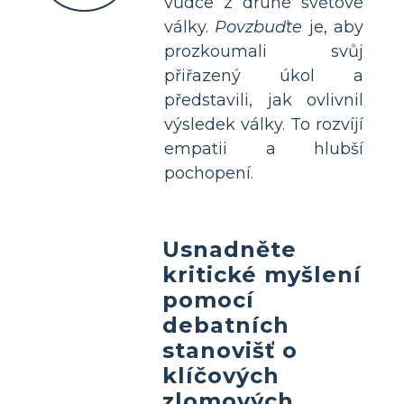
vůdce z druhé světové
války.
Povzbuďte
je, aby
prozkoumali svůj
přiřazený úkol a
představili, jak ovlivnil
výsledek války. To rozvíjí
empatii a hlubší
pochopení.
Usnadněte
kritické myšlení
pomocí
debatních
stanovišť o
klíčových
zlomových