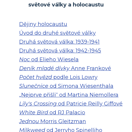
světové války a holocaustu
Dějiny holocaustu
Úvod do druhé světové války
Druhá světová válka: 1939-1941
Druhá světová válka: 1942-1945
Noc
od Elieho Wiesela
Deník mladé dívky
Anne Frankové
Počet hvězd
podle Lois Lowry
Slunečnice
od Simona Wiesenthala
„Nejprve přišli“ od Martina Niemollera
Lily's Crossing
od Patricie Reilly Giffové
White Bird
od RJ Palacio
Jednou
Morris Gleitzman
Milkweed
od Jerryho Spinelliho