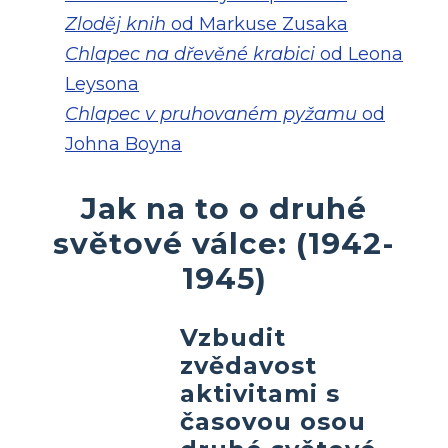
Zloděj knih
od Markuse Zusaka
Chlapec na dřevěné krabici
od Leona
Leysona
Chlapec v pruhovaném pyžamu
od
Johna Boyna
Jak na to o druhé
světové válce: (1942-
1945)
Vzbudit
zvědavost
aktivitami s
časovou osou