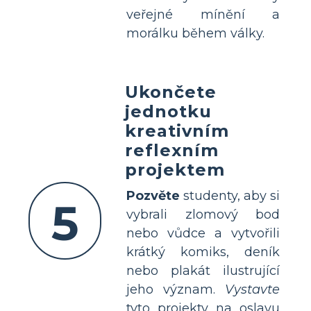
veřejné mínění a
morálku během války.
Ukončete
jednotku
kreativním
reflexním
projektem
Pozvěte
studenty, aby si
5
vybrali zlomový bod
nebo vůdce a vytvořili
krátký komiks, deník
nebo plakát ilustrující
jeho význam.
Vystavte
tyto projekty na oslavu