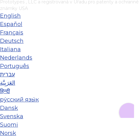
Prototypes , LLC
a registrovaná v Úřadu pro patenty a ochranné
známky USA
English
Español
Français
Deutsch
Italiana
Nederlands
Português
עברית
العَرَبِيَّة
हिन्दी
ру́сский язы́к
Dansk
Svenska
Suomi
Norsk