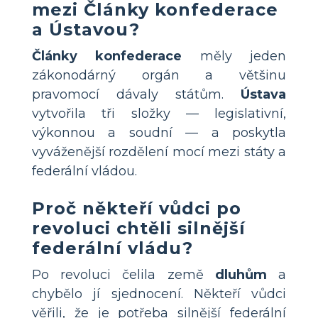
mezi Články konfederace
a Ústavou?
Články konfederace
měly jeden
zákonodárný orgán a většinu
pravomocí dávaly státům.
Ústava
vytvořila tři složky — legislativní,
výkonnou a soudní — a poskytla
vyváženější rozdělení mocí mezi státy a
federální vládou.
Proč někteří vůdci po
revoluci chtěli silnější
federální vládu?
Po revoluci čelila země
dluhům
a
chybělo jí sjednocení. Někteří vůdci
věřili, že je potřeba silnější federální