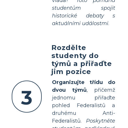
vláda?“
Toto pomáhá
studentům spojit
historické debaty s
aktuálními událostmi
.
Rozdělte
studenty do
týmů a přiřaďte
jim pozice
Organizujte třídu do
3
dvou týmů
, přičemž
jednomu přiřaďte
pohled Federalistů a
druhému Anti-
Federalistů.
Poskytněte