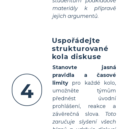
studentům podkladové
materiály k přípravě
jejich argumentů
.
Uspořádejte
strukturované
kola diskuse
Stanovte jasná
pravidla a časové
4
limity
pro každé kolo,
umožněte týmům
přednést úvodní
prohlášení, reakce a
závěrečná slova.
Toto
zaručuje slyšení všech