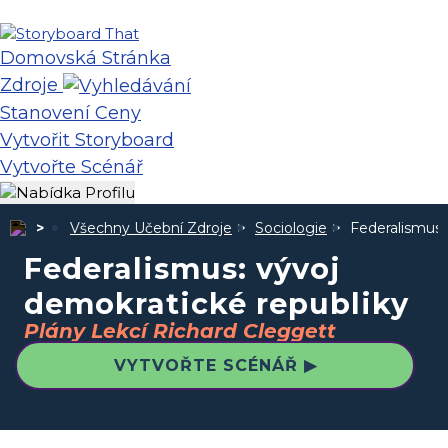
Domovská Stránka
Zdroje
Stanovení Ceny
Vytvořit Storyboard
Vytvořte Scénář
Všechny Učební Zdroje
Sociologie
Federalismus:
Federalismus: vývoj
demokratické republiky
Plány Lekcí Richard Cleggett
VYTVOŘTE SCÉNÁŘ ▶