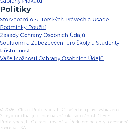
Šablony Plakátů
Politiky
Storyboard o Autorských Právech a Usage
Podmínky Použití
Zásady Ochrany Osobních Údajů
Soukromí a Zabezpečení pro Školy a Studenty
Přístupnost
Vaše Možnosti Ochrany Osobních Údajů
© 2026 - Clever Prototypes, LLC - Všechna práva vyhrazena.
StoryboardThat je ochranná známka společnosti
Clever
Prototypes , LLC
a registrovaná v Úřadu pro patenty a ochranné
známky USA