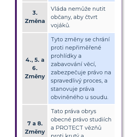
Vláda nemůže nutit
3.
občany, aby čtvrt
Změna
vojáků.
Tyto změny se chrání
proti nepřiměřené
prohlídky a
4., 5. a
zabavování věcí,
6.
zabezpečuje právo na
Změny
spravedlivý proces, a
stanovuje práva
obviněného u soudu.
Tato práva obrys
obecné právo studiích
7 a 8.
a PROTECT vězňů
Změny
proti krutý a