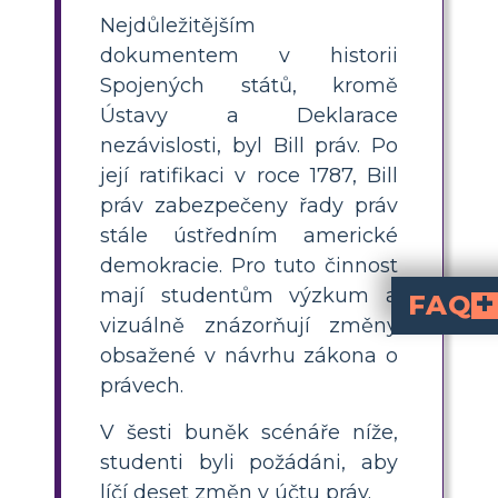
Nejdůležitějším
dokumentem v historii
Spojených států, kromě
Ústavy a Deklarace
nezávislosti, byl Bill práv. Po
její ratifikaci v roce 1787, Bill
práv zabezpečeny řady práv
stále ústředním americké
demokracie. Pro tuto činnost
mají studentům výzkum a
FAQ
vizuálně znázorňují změny
Jaké jsou první deset dodatků k Ústavě USA?
Prvních deset dodatků k Ústavě USA je známých jako
. Zaručují základní práva jako
, právo držet zbraně, ochranu proti neoprávněným prohlídkám a další.
Jak mohu učit studenty 
zkoumali, shrnuli a ilustrov
každý dodatek. Aktivity jako vytváření storyboardů, hraní rolí nebo skupinové diskuse mohou učinit Prohlášení o práv
Jaké je jednoduch
– svobody slova, t
– zákaz nu
– práva v právní
– spravedlivé soud
– práva a pr
Jaká je atraktivní aktivi
pro každý dodatek: napište krátké shrnutí, ilustrujte význam obrázky a dialogy a představte je třídě. Tento vizuální přístup pomáhá 
Proč jsou první deset d
Prohlášení o právech
, chrání individuální svobody 
obsažené v návrhu zákona o
právech.
V šesti buněk scénáře níže,
studenti byli požádáni, aby
líčí deset změn v účtu práv.