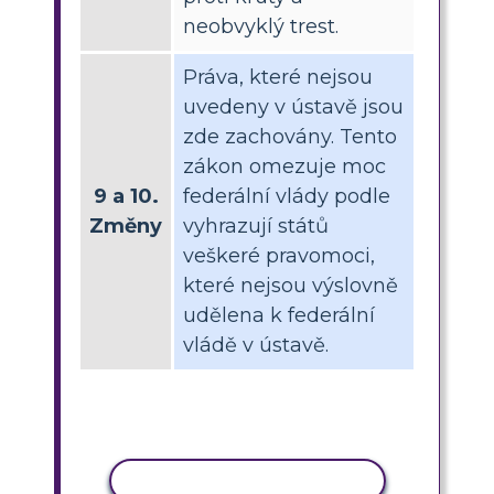
neobvyklý trest.
Práva, které nejsou
uvedeny v ústavě jsou
zde zachovány. Tento
zákon omezuje moc
9 a 10.
federální vlády podle
Změny
vyhrazují států
veškeré pravomoci,
které nejsou výslovně
udělena k federální
vládě v ústavě.
KOPÍROVAT AKTIVITU