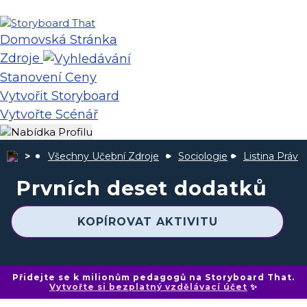
Domovská Stránka
Zdroje
Stanovení Ceny
Vytvořit Storyboard
Vytvořte Scénář
Všechny Učební Zdroje
Sociologie
Listina Práv
Prvních deset dodatků
KOPÍROVAT AKTIVITU
Přidejte se k milionům pedagogů na Storyboard That.
Vytvořte si bezplatný vzdělávací účet
✨