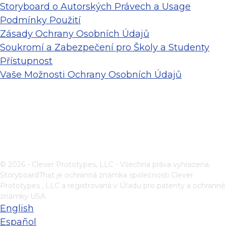
Storyboard o Autorských Právech a Usage
Podmínky Použití
Zásady Ochrany Osobních Údajů
Soukromí a Zabezpečení pro Školy a Studenty
Přístupnost
Vaše Možnosti Ochrany Osobních Údajů
© 2026 - Clever Prototypes, LLC - Všechna práva vyhrazena.
StoryboardThat je ochranná známka společnosti
Clever
Prototypes , LLC
a registrovaná v Úřadu pro patenty a ochranné
známky USA
English
Español