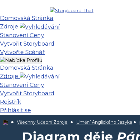
Domovská Stránka
Zdroje
Stanovení Ceny
Vytvořit Storyboard
Vytvořte Scénář
Domovská Stránka
Zdroje
Stanovení Ceny
Vytvořit Storyboard
Rejstřík
Přihlásit se
Všechny Učební Zdroje
Umění Anglického Jazyka
Diagram děje
Pá