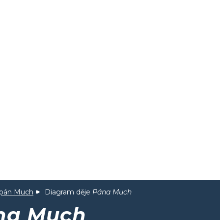
pán Much
Diagram děje
Pána Much
na Much