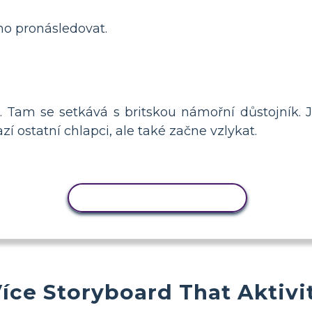
ho pronásledovat.
 Tam se setkává s britskou námořní důstojník. Ja
í ostatní chlapci, ale také začne vzlykat.
KOPÍROVAT AKTIVITU
íce Storyboard That Aktivi