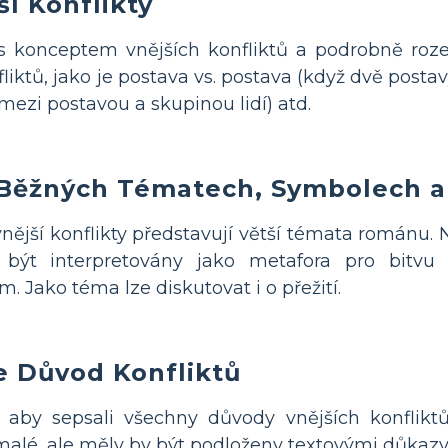
í Konflikty
 konceptem vnějších konfliktů a podrobně rozeb
liktů, jako je postava vs. postava (když dvě postav
 mezi postavou a skupinou lidí) atd.
 Běžných Tématech, Symbolech a
nější konflikty představují větší témata románu
ýt interpretovány jako metafora pro bitvu m
. Jako téma lze diskutovat i o přežití.
 Důvod Konfliktů
 aby sepsali všechny důvody vnějších konfliktů
lé, ale měly by být podloženy textovými důkazy