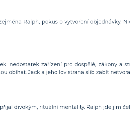
 zejména Ralph, pokus o vytvoření objednávky. N
k, nedostatek zařízení pro dospělé, zákony a str
 obíhat. Jack a jeho lov strana slib zabít netvora
řijal divokým, rituální mentality. Ralph jde jim čeli