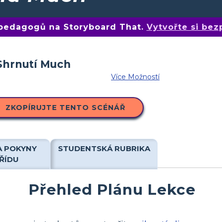
 pedagogů na Storyboard That.
Vytvořte si bez
Více Možností
ZKOPÍRUJTE TENTO SCÉNÁŘ
A POKYNY
STUDENTSKÁ RUBRIKA
ŘÍDU
Přehled Plánu Lekce