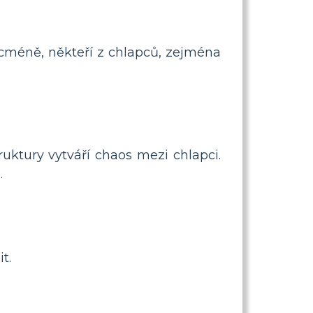
icméně, někteří z chlapců, zejména
uktury vytváří chaos mezi chlapci.
.
t.