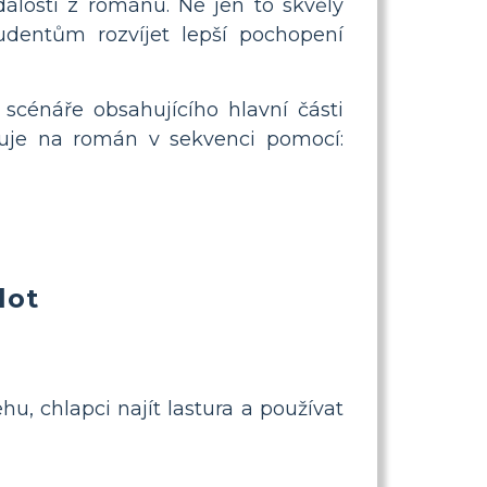
álostí z románu. Ne jen to skvělý
udentům rozvíjet lepší pochopení
scénáře obsahujícího hlavní části
azuje na román v sekvenci pomocí:
lot
u, chlapci najít lastura a používat