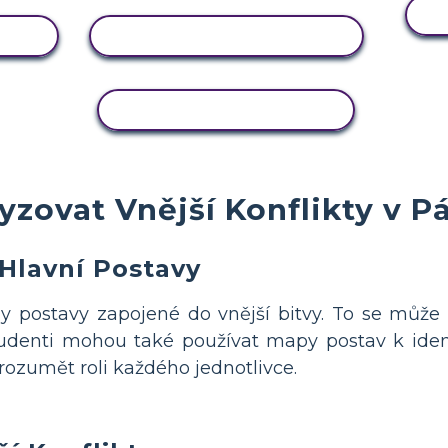
U
ZOBRAZIT AKTIVITU
KOPÍROVAT AKTIVITU
yzovat Vnější Konflikty v 
 Hlavní Postavy
 postavy zapojené do vnější bitvy. To se může t
udenti mohou také používat mapy postav k identi
rozumět roli každého jednotlivce.