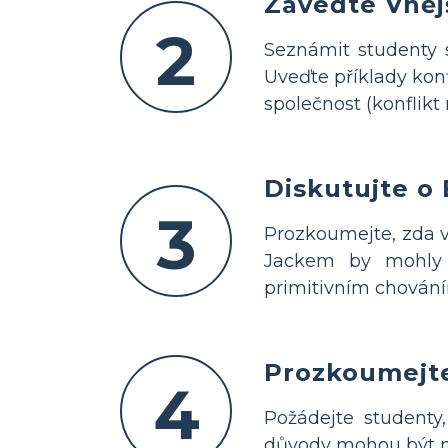
Zaveďte Vnějš
2
Seznámit studenty s
Uveďte příklady konf
společnost (konflikt
Diskutujte o
3
Prozkoumejte, zda v
Jackem by mohly b
primitivním chováním
Prozkoumejte
4
Požádejte studenty,
důvody mohou být ma