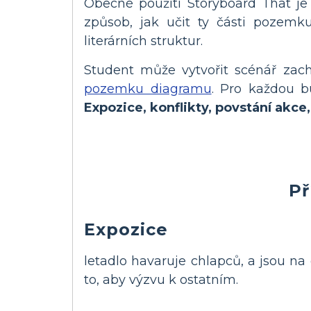
Obecné použití Storyboard That j
způsob, jak učit ty části pozemk
literárních struktur.
Student může vytvořit scénář zach
pozemku diagramu
. Pro každou b
Expozice, konflikty, povstání akce,
Př
Expozice
letadlo havaruje chlapců, a jsou na
to, aby výzvu k ostatním.