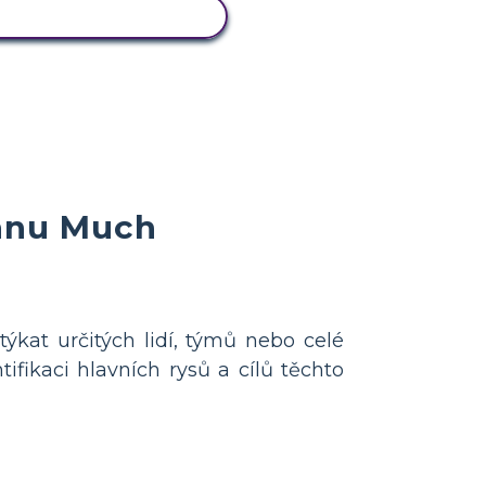
ZOBRAZIT AKTIVITU
Pánu Much
ýkat určitých lidí, týmů nebo celé
fikaci hlavních rysů a cílů těchto