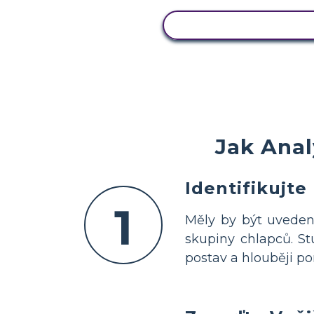
ZOBRAZIT AKTIVIT
Jak Anal
Identifikujte
1
Měly by být uvedeny
skupiny chlapců. St
postav a hlouběji po