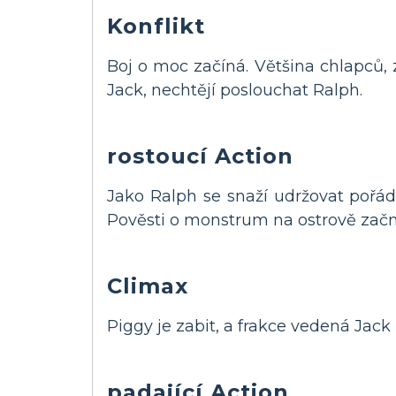
Konflikt
Boj o moc začíná. Většina chlapců,
Jack, nechtějí poslouchat Ralph.
rostoucí Action
Jako Ralph se snaží udržovat pořáde
Pověsti o monstrum na ostrově začnou
Climax
Piggy je zabit, a frakce vedená Jack p
padající Action