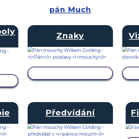
pán Much
oly
Znaky
Vi
ZOBRAZIT AKTIVITU
U
ie
Předvídání
F