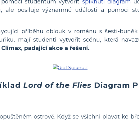
e pomoci studentům vytvořit
spiknutí diagram
ud
u, ale posiluje významné události a pomoci st
ycující příběhu oblouk v románu s šesti-buněk 
uňku, mají studenti vytvořit scénu, která nav
 Climax, padající akce a
řešení.
íklad
Lord of the Flies
Diagram P
 opuštěném ostrově. Když se všichni plavat ke břeh