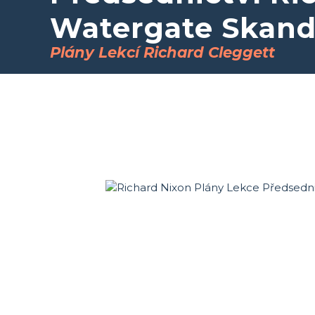
Watergate Skand
Plány Lekcí Richard Cleggett