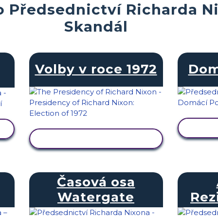
o Předsednictví Richarda N
Skandál
Volby v roce 1972
Dom
ZOB
ZOBRAZIT AKTIVITU
Časová osa
Watergate
Rez