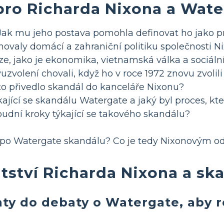
pro Richarda Nixona a Wat
Jak mu jeho postava pomohla definovat ho jako p
finovaly domácí a zahraniční politiku společnosti N
ze, jako je ekonomika, vietnamská válka a sociál
uzvolení chovali, když ho v roce 1972 znovu zvolil
to přivedlo skandál do kanceláře Nixonu?
ající se skandálu Watergate a jaký byl proces, kt
udní kroky týkající se takového skandálu?
a po Watergate skandálu? Co je tedy Nixonovým 
ntství Richarda Nixona a s
ty do debaty o Watergate, aby roz