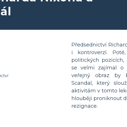
ál
Předsednictví Richar
i kontroverzí. Pot
politických pozicích
se velmi zajímal o 
veřejný obraz by 
Scandal, který slouž
aktivitám v tomto le
hlouběji proniknout d
rezignace.