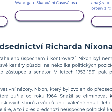
ZOBRAZIT AKTIVITU
ZOB
dsednictví Richarda Nixon
zahaleno úspěchem i kontroverzí. Nixon byl nemil
vé kariéry působil na několika politických pozicíc
ko zástupce a senátor. V letech 1953-1961 pak 
ativní názory. Nixon, který byl zvolen do předsedn
terá zuřila od roku 1964. Snažil se eliminovat 
, tiskových sborů a vůdců anti- válečné hnutí. Je
láře, a to i přes předchozí neúspěšné politické 