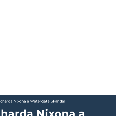
icharda Nixona a Watergate Skandál
charda Nixona a