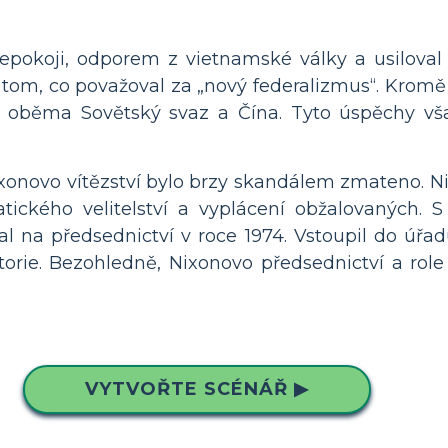
pokoji, odporem z vietnamské války a usiloval
v tom, co považoval za „nový federalizmus“. Krom
s oběma Sovětský svaz a Čína. Tyto úspěchy však
ixonovo vítězství bylo brzy skandálem zmateno. Ni
tického velitelství a vyplácení obžalovaných. S
na předsednictví v roce 1974. Vstoupil do úřadu 
storie. Bezohledně, Nixonovo předsednictví a ro
VYTVOŘTE SCÉNÁŘ ▶