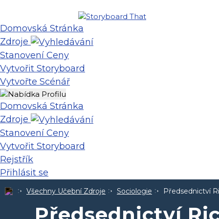
Domovská Stránka
Zdroje
Stanovení Ceny
Vytvořit Storyboard
Vytvořte Scénář
Domovská Stránka
Zdroje
Stanovení Ceny
Vytvořit Storyboard
Rejstřík
Přihlásit se
Všechny Učební Zdroje
Sociologie
Předsednictví R
Předsednictví Ri