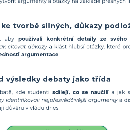
vytvořit argumenty a otázky na základě přesných i
 ke tvorbě silných, důkazy podl
y, aby
používali konkrétní detaily ze svéh
jak citovat důkazy
a klást hlubší otázky, které pr
ednosti argumentace
.
d výsledky debaty jako třída
batě, kde studenti
sdílejí, co se naučili
a jak s
y identifikovali nejpřesvědčivější argumenty
a di
jí důvěru v vládu dnes.