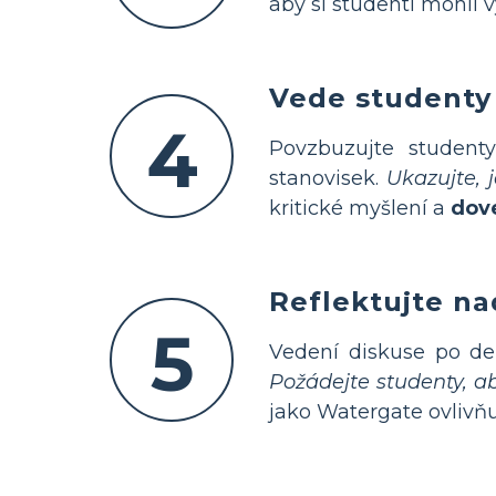
aby si studenti mohli 
Vede studenty
4
Povzbuzujte student
stanovisek.
Ukazujte, 
kritické myšlení a
dov
Reflektujte na
5
Vedení diskuse po de
Požádejte studenty, ab
jako Watergate ovlivňu