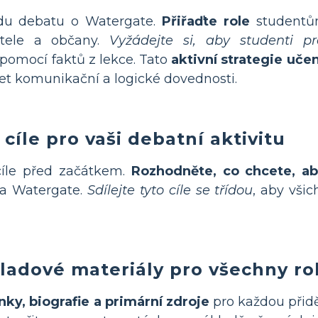
řídu debatu o Watergate.
Přiřaďte role
studentům
atele a občany.
Vyžádejte si, aby studenti p
 pomocí faktů z lekce. Tato
aktivní strategie učen
íjet komunikační a logické dovednosti.
cíle pro vaši debatní aktivitu
cíle před začátkem.
Rozhodněte, co chcete, ab
a Watergate.
Sdílejte tyto cíle se třídou
, aby vši
ladové materiály pro všechny ro
nky, biografie a primární zdroje
pro každou přidě