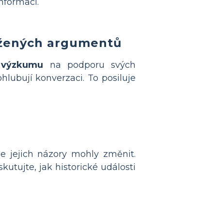
nformací.
ožených argumentů
o výzkumu
na podporu svých
ohlubují konverzaci. To posiluje
e jejich názory mohly změnit.
skutujte, jak historické události