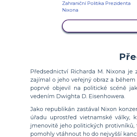
ZOBRAZIT AKTIVITU
Pře
Předsednictví Richarda M. Nixona je 
zajímal o jeho veřejný obraz a během s
poprvé objevil na politické scéně ja
vedením Dwighta D. Eisenhowera.
Jako republikán zastával Nixon konzerv
úřadu uprostřed vietnamské války, k
jmenovitě jeho politických protivníků
pomohly vtáhnout ho do nejvyšší kance