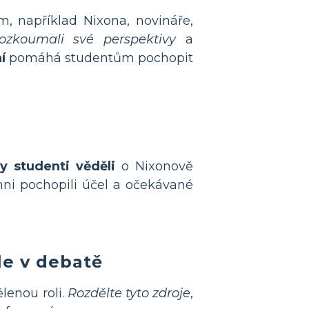
, například Nixona, novináře,
rozkoumali své perspektivy
a
í
pomáhá studentům pochopit
y studenti věděli
o Nixonově
chni pochopili účel a očekávané
le v debatě
lenou roli.
Rozdělte tyto zdroje
,