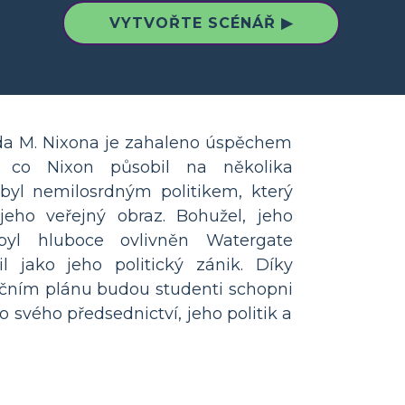
VYTVOŘTE SCÉNÁŘ ▶
da M. Nixona je zahaleno úspěchem
é, co Nixon působil na několika
, byl nemilosrdným politikem, který
jeho veřejný obraz. Bohužel, jeho
byl hluboce ovlivněn Watergate
il jako jeho politický zánik. Díky
kčním plánu budou studenti schopni
o svého předsednictví, jeho politik a