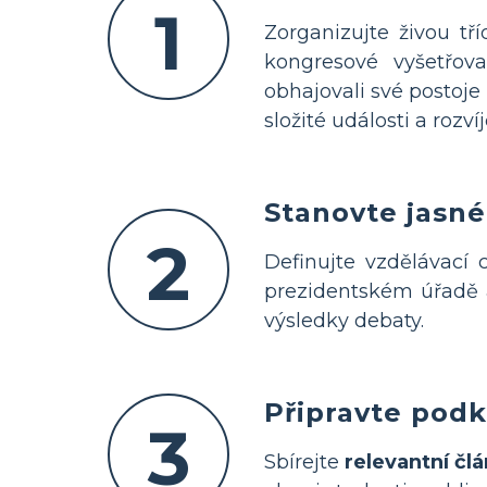
1
Zorganizujte živou t
kongresové vyšetřov
obhajovali své postoje
složité události a rozv
Stanovte jasné 
2
Definujte vzdělávací 
prezidentském úřadě 
výsledky debaty.
Připravte podk
3
Sbírejte
relevantní člá