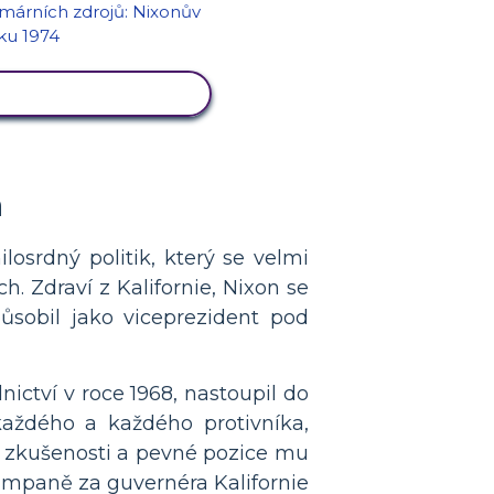
RAZIT AKTIVITU
a
osrdný politik, který se velmi
h. Zdraví z Kalifornie, Nixon se
působil jako viceprezident pod
ictví v roce 1968, nastoupil do
každého a každého protivníka,
ho zkušenosti a pevné pozice mu
kampaně za guvernéra Kalifornie