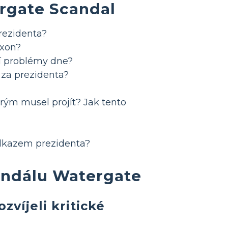
ergate Scandal
rezidenta?
ixon?
ní problémy dne?
i za prezidenta?
erým musel projít? Jak tento
odkazem prezidenta?
kandálu Watergate
víjeli kritické