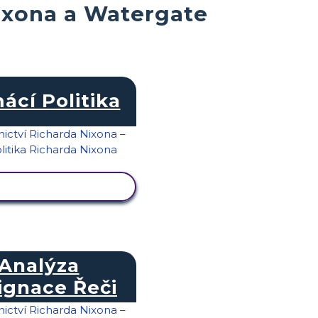
ixona a Watergate
ácí Politika
RAZIT AKTIVITU
Analýza
ignace Řeči