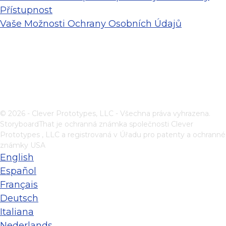
Přístupnost
Vaše Možnosti Ochrany Osobních Údajů
© 2026 - Clever Prototypes, LLC - Všechna práva vyhrazena.
StoryboardThat je ochranná známka společnosti
Clever
Prototypes , LLC
a registrovaná v Úřadu pro patenty a ochranné
známky USA
English
Español
Français
Deutsch
Italiana
Nederlands