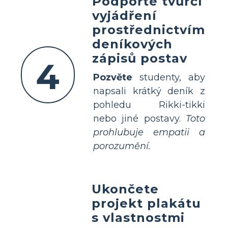
Podpořte tvůrčí
vyjádření
prostřednictvím
deníkových
zápisů postav
4
Pozvěte
studenty, aby
napsali krátký deník z
pohledu Rikki-tikki
nebo jiné postavy.
Toto
prohlubuje empatii a
porozumění.
Ukončete
projekt plakátu
s vlastnostmi