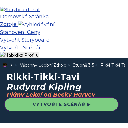
Domovská Stránka
Zdroje
Stanovení Ceny
Vytvořit Storyboard
Vytvořte Scénář
Všechny Učební Zdroje
Stupně 3-5
Rikki-Tikki-Ta
Rikki-Tikki-Tavi
Rudyard Kipling
Plány Lekcí od Becky Harvey
VYTVOŘTE SCÉNÁŘ ▶