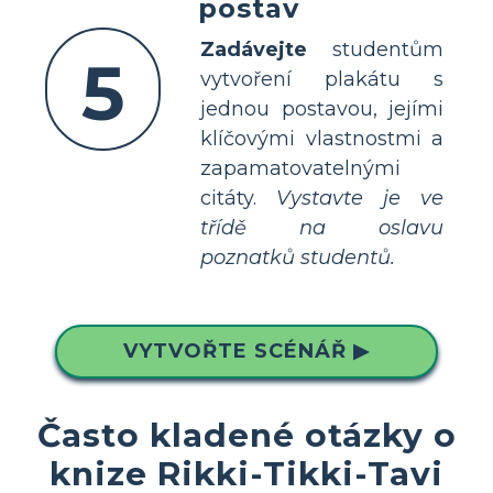
postav
Zadávejte
studentům
5
vytvoření plakátu s
jednou postavou, jejími
klíčovými vlastnostmi a
zapamatovatelnými
citáty.
Vystavte je ve
třídě na oslavu
poznatků studentů.
VYTVOŘTE SCÉNÁŘ ▶
Často kladené otázky o
knize Rikki-Tikki-Tavi