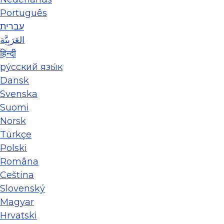
Português
עברית
العَرَبِيَّة
हिन्दी
ру́сский язы́к
Dansk
Svenska
Suomi
Norsk
Türkçe
Polski
Româna
Ceština
Slovenský
Magyar
Hrvatski