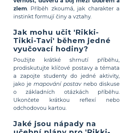
věrnost, důvěru a boj mezi dobrem a
zlem
. Příběh zkoumá, jak charakter a
instinkt formují činy a vztahy.
Jak mohu učit 'Rikki-
Tikki-Tavi' během jedné
vyučovací hodiny?
Použijte krátké shrnutí příběhu,
prodiskutujte klíčové postavy a témata
a zapojte studenty do jedné aktivity,
jako je
mapování postav
nebo diskuse
o základních otázkách příběhu.
Ukončete krátkou reflexí nebo
odchodovou kartou.
Jaké jsou nápady na
učební plány pro 'Rikki-