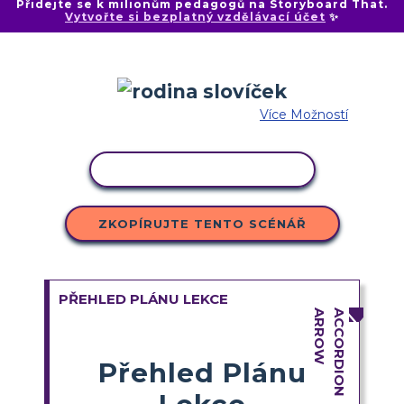
Přidejte se k milionům pedagogů na Storyboard That.
Vytvořte si bezplatný vzdělávací účet
✨
Více Možností
KOPÍROVAT AKTIVITU
ZKOPÍRUJTE TENTO SCÉNÁŘ
PŘEHLED PLÁNU LEKCE
Přehled Plánu
Lekce