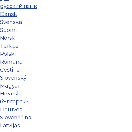
ру́сский язы́к
Dansk
Svenska
Suomi
Norsk
Türkçe
Polski
Româna
Ceština
Slovenský
Magyar
Hrvatski
български
Lietuvos
Slovenščina
Latvijas