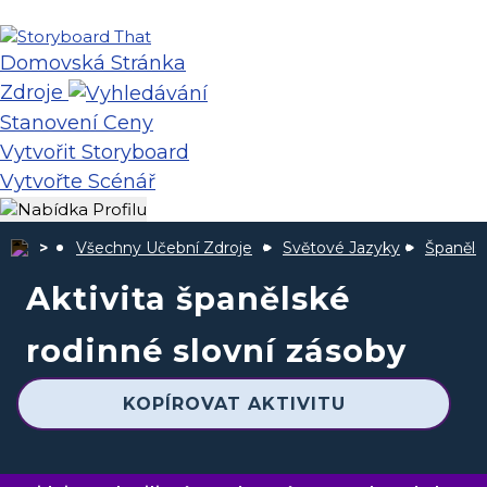
Domovská Stránka
Zdroje
Stanovení Ceny
Vytvořit Storyboard
Vytvořte Scénář
Všechny Učební Zdroje
Světové Jazyky
Španěls
Aktivita španělské
rodinné slovní zásoby
KOPÍROVAT AKTIVITU