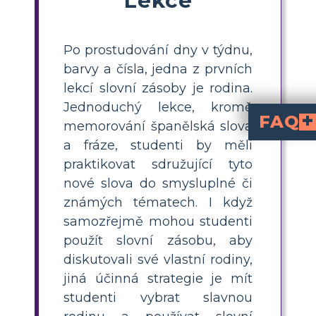
Po prostudování dny v týdnu,
barvy a čísla, jedna z prvních
lekcí slovní zásoby je rodina.
Jednoduchý lekce, kromě
FAQ
memorování španělská slova
a fráze, studenti by měli
Jaká je jednoduchá aktivita s rod
Jednoduchá aktivita spočívá v tom, že studenti vytvoří
pomocí slovní zásoby o rodině ve španělštině. Vyberou si vlastní nebo slavnou rodinu, umístí člena do středu a rozvětvují se na další příbuzné, označujíc je správnými španělskými výrazy a přidávají jména pro jasnost.
Jak mohu studentům pomoci zapamatovat si slova týkající se 
, například popisy vlastních nebo známých rodin. Vizuáln
Jaká jsou nejběžn
el abuelo/
el nieto/la
Jakým nejlepším způsobem hodnoti
vytvářet vizuální tabulky slovní zásoby
s označením členů rodiny špa
Jak mohu učinit ho
vybrali slavnou rodinu
nebo vlastní, používali kreativní ilustrace a personalizovali své příběhové tabule. Přidání relevan
praktikovat sdružující tyto
nové slova do smysluplné či
známých tématech. I když
samozřejmě mohou studenti
použít slovní zásobu, aby
diskutovali své vlastní rodiny,
jiná účinná strategie je mít
studenti vybrat slavnou