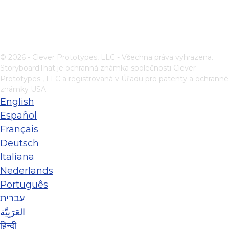
© 2026 - Clever Prototypes, LLC - Všechna práva vyhrazena.
StoryboardThat je ochranná známka společnosti
Clever
Prototypes , LLC
a registrovaná v Úřadu pro patenty a ochranné
známky USA
English
Español
Français
Deutsch
Italiana
Nederlands
Português
עברית
العَرَبِيَّة
हिन्दी