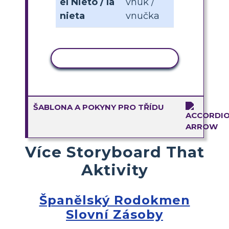
el Nieto / la
vnuk /
nieta
vnučka
KOPÍROVAT AKTIVITU
ŠABLONA A POKYNY PRO TŘÍDU
Více Storyboard That
Aktivity
Španělský Rodokmen
Slovní Zásoby