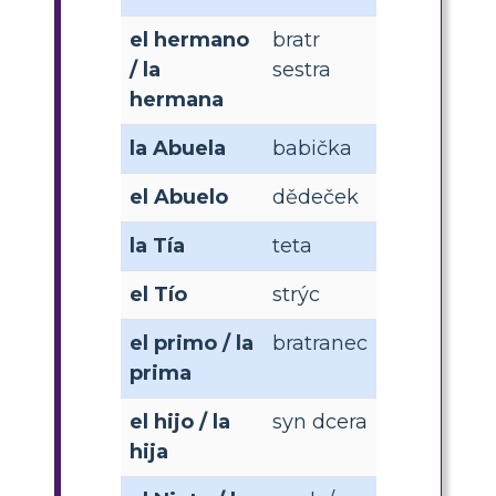
el hermano
bratr
/ la
sestra
hermana
la Abuela
babička
el Abuelo
dědeček
la Tía
teta
el Tío
strýc
el primo / la
bratranec
prima
el hijo / la
syn dcera
hija