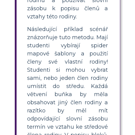
rodinu a používat slovní
zásobu k popisu členů a
vztahy této rodiny.
Následující příklad scénář
znázorňuje tuto metodu. Mají
studenti vybírají spider
mapové šablony a použití
členy své vlastní rodiny!
Studenti si mohou vybrat
sami, nebo jeden člen rodiny
umístit do středu. Každá
větvení buňka by měla
obsahovat jiný člen rodiny a
razítko by měl mít
odpovídající slovní zásobu
termín ve vztahu ke středové
člena rodiny. V popisu bloků,