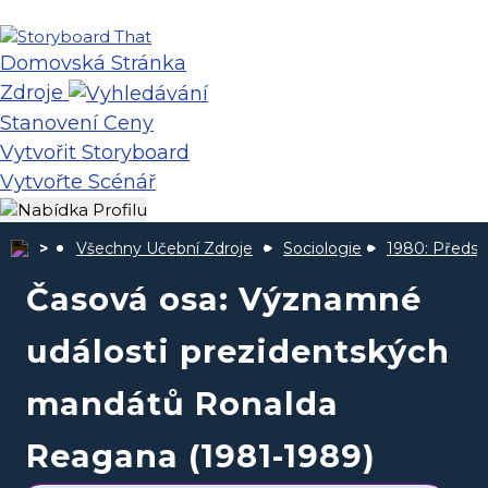
Domovská Stránka
Zdroje
Stanovení Ceny
Vytvořit Storyboard
Vytvořte Scénář
Všechny Učební Zdroje
Sociologie
1980: Předse
Časová osa: Významné
události prezidentských
mandátů Ronalda
Reagana (1981-1989)