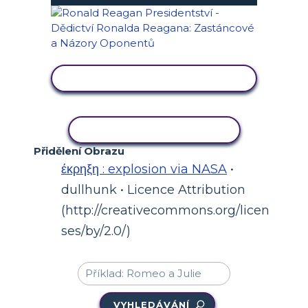
ZOBRAZIT AKTIVITU
KOPÍROVAT AKTIVITU
Přidělení Obrazu
έκρηξη : explosion via NASA
•
dullhunk • Licence Attribution
(http://creativecommons.org/licen
ses/by/2.0/)
VYHLEDÁVÁNÍ