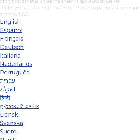
StoryboardThat je ochranná známka společnosti
Clever
Prototypes , LLC
a registrovaná v Úřadu pro patenty a ochranné
známky USA
English
Español
Français
Deutsch
Italiana
Nederlands
Português
עברית
العَرَبِيَّة
हिन्दी
ру́сский язы́к
Dansk
Svenska
Suomi