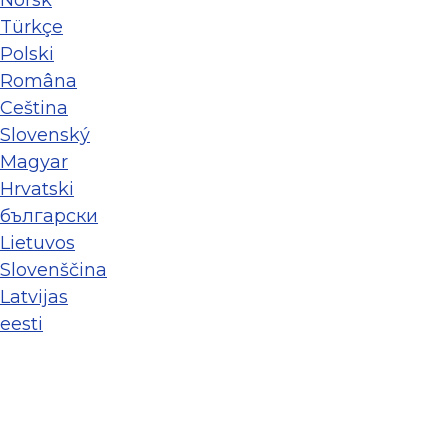
Norsk
Türkçe
Polski
Româna
Ceština
Slovenský
Magyar
Hrvatski
български
Lietuvos
Slovenščina
Latvijas
eesti